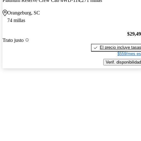
Platinum Reserve Crew Cab 4WD
114,271 millas
Orangeburg, SC
74 millas
$29,4
Trato justo
El precio incluye tasa
$559/mes es
Verif. disponibilidad