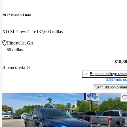
2017 Nissan Titan
XD SL Crew Cab
137,693 millas
Hinesville, GA
66 millas
$18,8
Buena oferta
El precio incluye tasa
$361/mes es
Verif. disponibilidad
Gu