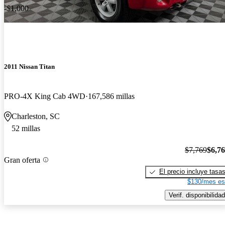
-$1,000
2011 Nissan Titan
PRO-4X King Cab 4WD
167,586 millas
Charleston, SC
52 millas
$7,769
$6,7
Gran oferta
El precio incluye tasa
$130/mes es
Verif. disponibilidad