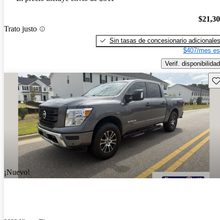
$21,3
Trato justo
Sin tasas de concesionario adicionale
$407/mes es
Verif. disponibilidad
Gu
¡Nuevo!