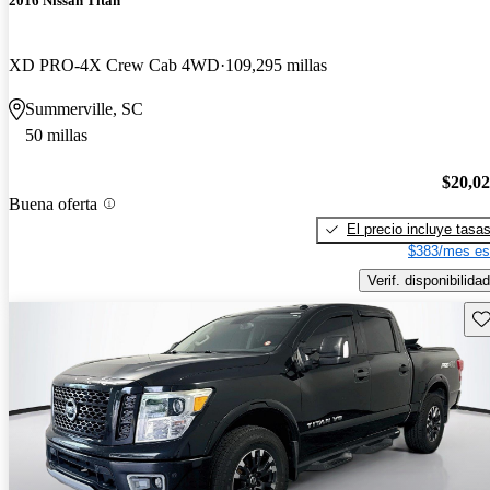
2016 Nissan Titan
XD PRO-4X Crew Cab 4WD
109,295 millas
Summerville, SC
50 millas
$20,0
Buena oferta
El precio incluye tasa
$383/mes es
Verif. disponibilidad
Gu