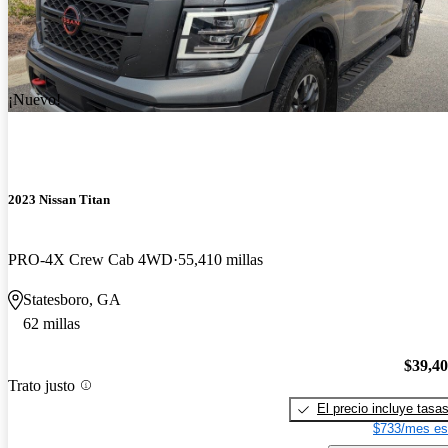
¡Nuevo!
2023 Nissan Titan
PRO-4X Crew Cab 4WD
55,410 millas
Statesboro, GA
62 millas
$39,4
Trato justo
El precio incluye tasa
$733/mes es