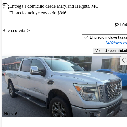
Entrega a domicilio desde Maryland Heights, MO
El precio incluye envío de $846
$21,0
Buena oferta
El precio incluye tasa
$402/mes es
Verif. disponibilidad
Gu
¡Nuevo!