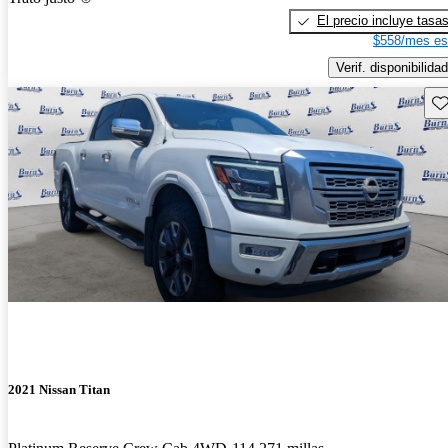
El precio incluye tasa
$558/mes es
Verif. disponibilidad
Gu
2021 Nissan Titan