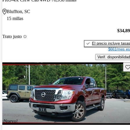
Bluffton, SC
15 millas
$34,8
Trato justo
El precio incluye tasa
$661/mes es
Verif. disponibilidad
Gu
¡Nuevo!