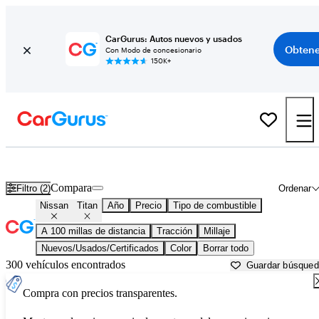
CarGurus: Autos nuevos y usados
Obtene
Con Modo de concesionario
150K+
Nissan Titan usados en venta cerca de
Beaufort, SC
Compara
Filtro (2)
Ordenar
Nissan
Titan
Año
Precio
Tipo de combustible
A 100 millas de distancia
Tracción
Millaje
Nuevos/Usados/Certificados
Color
Borrar todo
300 vehículos encontrados
Guardar búsque
Compra con precios transparentes.