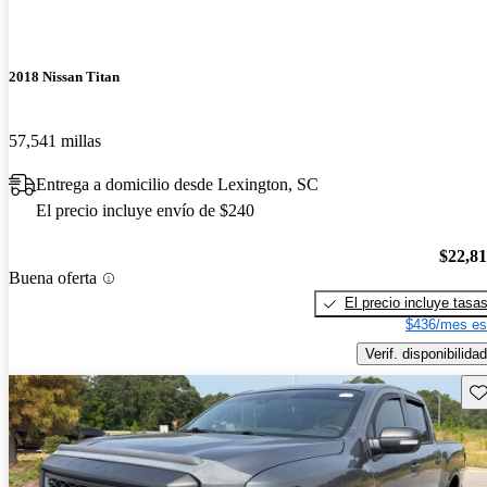
2018 Nissan Titan
57,541 millas
Entrega a domicilio desde Lexington, SC
El precio incluye envío de $240
$22,8
Buena oferta
El precio incluye tasa
$436/mes es
Verif. disponibilidad
Gu