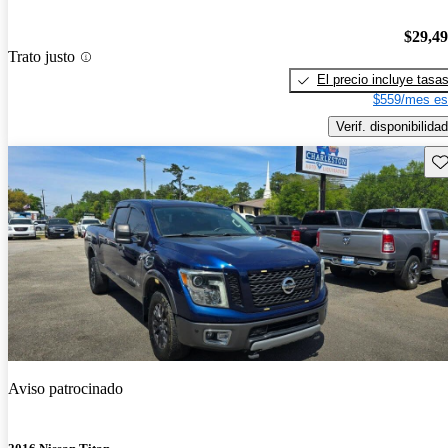
$29,4
Trato justo
El precio incluye tasa
$559/mes es
Verif. disponibilidad
Gu
Aviso patrocinado