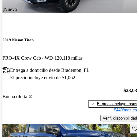
¡Nuevo!
2019 Nissan Titan
PRO-4X Crew Cab 4WD
120,118 millas
Entrega a domicilio desde Bradenton, FL
El precio incluye envío de $1,062
$23,0
Buena oferta
El precio incluye tasa
$440/mes es
Verif. disponibilidad
Gu