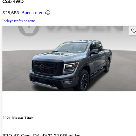
Cab 4WD
$28,655
Buena oferta
Incluye tarifas de conc.
Gu
2021 Nissan Titan
PRO-4X Crew Cab 4WD
78,958 millas