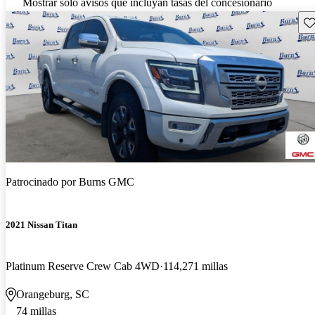
Mostrar solo avisos que incluyan tasas del concesionario
Gu
Patrocinado por
Burns GMC
2021 Nissan Titan
Platinum Reserve Crew Cab 4WD
114,271 millas
Orangeburg, SC
74 millas