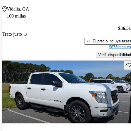
Vidalia, GA
100 millas
$36,5
Trato justo
El precio incluye tasa
$673/mes es
Verif. disponibilidad
Gu