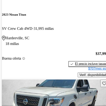
2023 Nissan Titan
SV Crew Cab 4WD
31,995 millas
Hardeeville, SC
18 millas
$37,9
Buena oferta
El precio incluye tasa
$707/mes es
Verif. disponibilidad
Gu