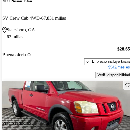
2022 Nissan Titan
SV Crew Cab 4WD
67,831 millas
Statesboro, GA
62 millas
$28,6
Buena oferta
El precio incluye tasa
$542/mes es
Verif. disponibilidad
Gu
Precio reducido