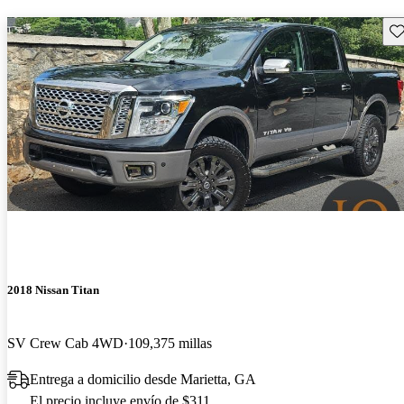
Gu
2018 Nissan Titan
SV Crew Cab 4WD
109,375 millas
Entrega a domicilio desde Marietta, GA
El precio incluye envío de $311