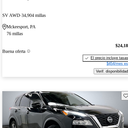
SV AWD
34,904 millas
Mckeesport, PA
76 millas
$24,1
Buena oferta
El precio incluye tasa
$454/mes es
Verif. disponibilidad
Gu