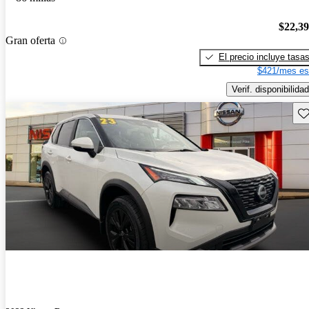
$22,3
Gran oferta
El precio incluye tasa
$421/mes es
Verif. disponibilidad
Gu