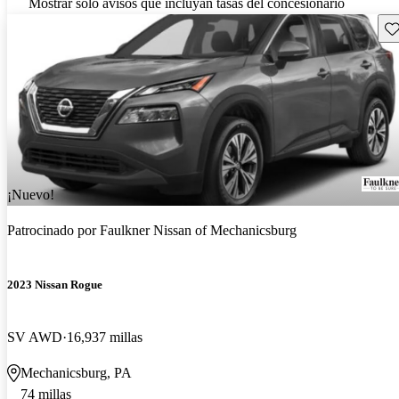
Mostrar solo avisos que incluyan tasas del concesionario
Gu
¡Nuevo!
Patrocinado por
Faulkner Nissan of Mechanicsburg
2023 Nissan Rogue
SV AWD
16,937 millas
Mechanicsburg, PA
74 millas