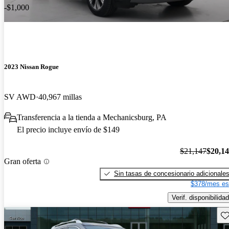
-$1,000
2023 Nissan Rogue
SV AWD
40,967 millas
Transferencia a la tienda a Mechanicsburg, PA
El precio incluye envío de $149
$21,147
$20,1
Gran oferta
Sin tasas de concesionario adicionale
$378/mes es
Verif. disponibilidad
Gu