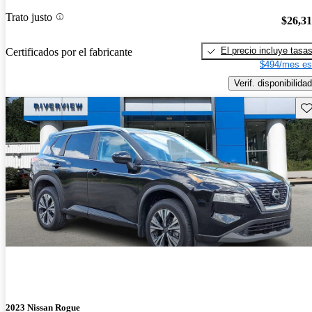
Trato justo
$26,3
El precio incluye tasa
Certificados por el fabricante
$494/mes es
Verif. disponibilidad
Gu
2023 Nissan Rogue