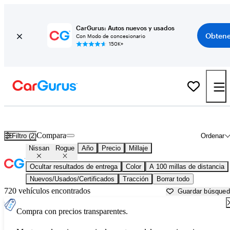
CarGurus: Autos nuevos y usados
Obtene
Con Modo de concesionario
150K+
Nissan Rogue usados en venta cerca de
Altoona, PA
Compara
Filtro (2)
Ordenar
Nissan
Rogue
Año
Precio
Millaje
Ocultar resultados de entrega
Color
A 100 millas de distancia
Nuevos/Usados/Certificados
Tracción
Borrar todo
720 vehículos encontrados
Guardar búsque
Compra con precios transparentes.