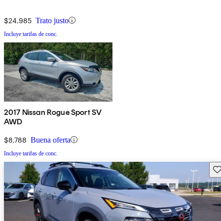
$24,985
Trato justo
Incluye tarifas de conc.
2017 Nissan Rogue Sport SV
AWD
$8,788
Buena oferta
Incluye tarifas de conc.
Gu