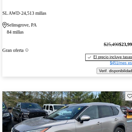
SL AWD
24,513 millas
Selinsgrove, PA
84 millas
$25,490
$23,9
Gran oferta
El precio incluye tasa
$451/mes es
Verif. disponibilidad
Gu