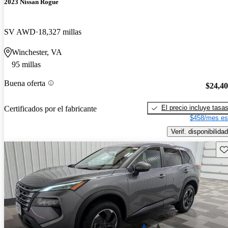
2023 Nissan Rogue
SV AWD
18,327 millas
Winchester, VA
95 millas
Buena oferta
$24,4
El precio incluye tasa
Certificados por el fabricante
$458/mes es
Verif. disponibilidad
Gu