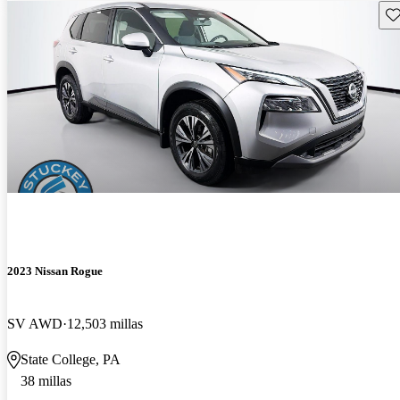
Gu
2023 Nissan Rogue
SV AWD
12,503 millas
State College, PA
38 millas