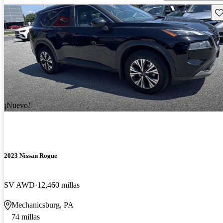
Gu
¡Nuevo!
2023 Nissan Rogue
SV AWD
12,460 millas
Mechanicsburg, PA
74 millas