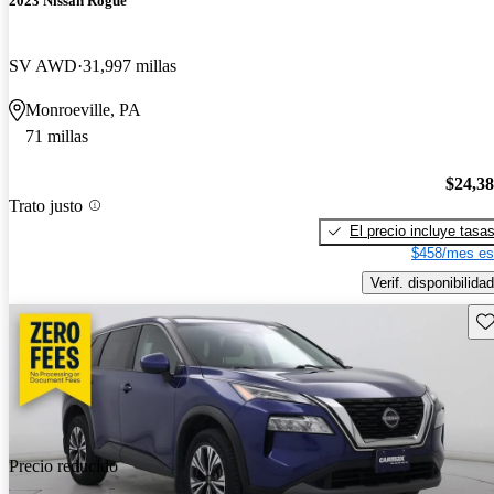
2023 Nissan Rogue
SV AWD
31,997 millas
Monroeville, PA
71 millas
$24,3
Trato justo
El precio incluye tasa
$458/mes es
Verif. disponibilidad
Gu
Precio reducido