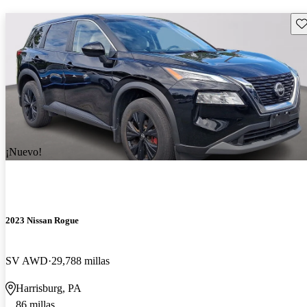
Gu
¡Nuevo!
2023 Nissan Rogue
SV AWD
29,788 millas
Harrisburg, PA
86 millas