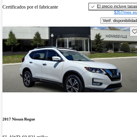
El precio incluye tasa
Certificados por el fabricante
$357/mes es
Verif. disponibilidad
Gu
2017 Nissan Rogue