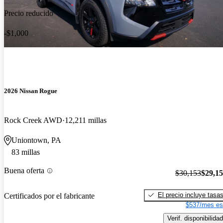
Precio reducido
-$1,000
2026 Nissan Rogue
Rock Creek AWD
12,211 millas
Uniontown, PA
83 millas
Buena oferta
$30,153
$29,1
El precio incluye tasa
Certificados por el fabricante
$537/mes es
Verif. disponibilidad