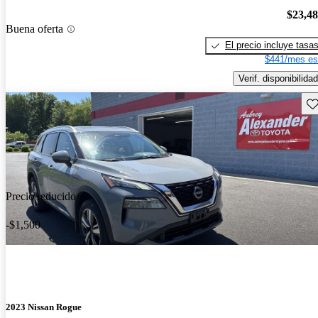
$23,4
Buena oferta
El precio incluye tasa
$441/mes es
Verif. disponibilidad
Gu
Precio reducido
-$1,500
2023 Nissan Rogue