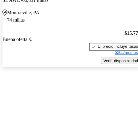
SL AWD
60,831 millas
Monroeville, PA
74 millas
$15,7
Buena oferta
El precio incluye tasa
$305/mes es
Verif. disponibilidad