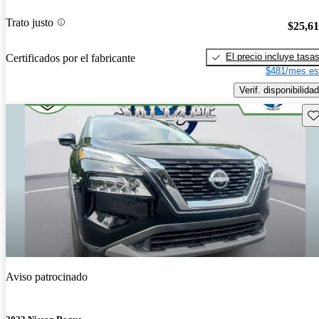
Trato justo
$25,6
El precio incluye tasa
Certificados por el fabricante
$481/mes es
Verif. disponibilidad
Gu
Aviso patrocinado