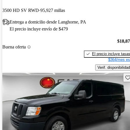
3500 HD SV RWD
95,927 millas
Entrega a domicilio desde Langhorne, PA
El precio incluye envío de $479
$18,8
Buena oferta
El precio incluye tasa
$364/mes es
Verif. disponibilidad
Gu