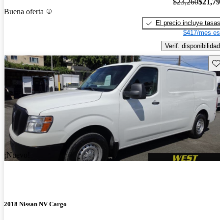
$23,260
$21,7
Buena oferta
El precio incluye tasa
$417/mes es
Verif. disponibilidad
Gu
¡Nuevo!
2018 Nissan NV Cargo