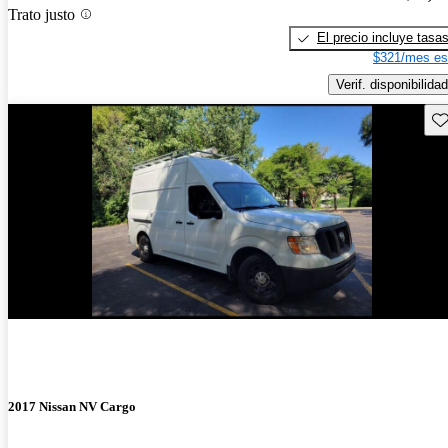
Trato justo
El precio incluye tasa
$321/mes es
Verif. disponibilidad
Gu
2017 Nissan NV Cargo