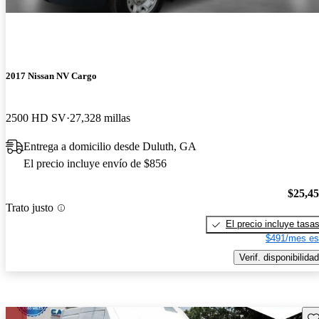
2017 Nissan NV Cargo
2500 HD SV
27,328 millas
Entrega a domicilio desde Duluth, GA
El precio incluye envío de $856
$25,4
Trato justo
El precio incluye tasa
$491/mes es
Verif. disponibilidad
Gu