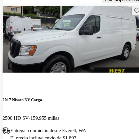
Gu
2017 Nissan NV Cargo
2500 HD SV
159,955 millas
Entrega a domicilio desde Everett, WA
El precio incluye envío de $1,897