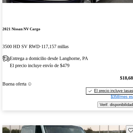
2021 Nissan NV Cargo
3500 HD SV RWD
117,157 millas
Entrega a domicilio desde Langhorne, PA
El precio incluye envío de $479
$18,6
Buena oferta
El precio incluye tasa
$358/mes es
Verif. disponibilidad
Gu