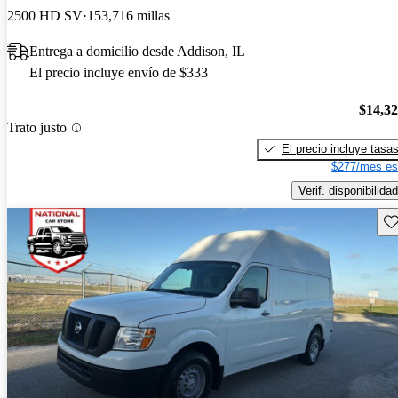
2500 HD SV
153,716 millas
Entrega a domicilio desde Addison, IL
El precio incluye envío de $333
$14,3
Trato justo
El precio incluye tasa
$277/mes es
Verif. disponibilidad
Gu