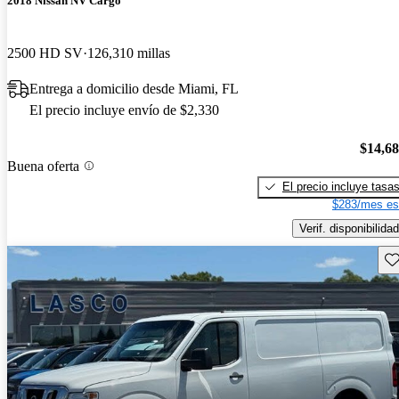
2018 Nissan NV Cargo
2500 HD SV
126,310 millas
Entrega a domicilio desde Miami, FL
El precio incluye envío de $2,330
$14,6
Buena oferta
El precio incluye tasa
$283/mes es
Verif. disponibilidad
Gu