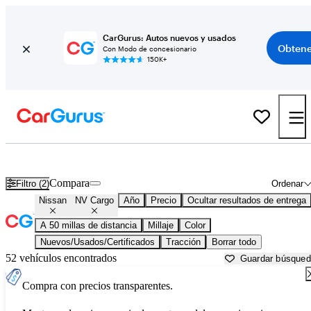
CarGurus: Autos nuevos y usados
Obtene
Con Modo de concesionario
150K+
Nissan NV Cargo usados en venta cerca de
Ann Arbor, MI
Compara
Filtro (2)
Ordenar
Nissan
NV Cargo
Año
Precio
Ocultar resultados de entrega
A 50 millas de distancia
Millaje
Color
Nuevos/Usados/Certificados
Tracción
Borrar todo
52 vehículos encontrados
Guardar búsque
Compra con precios transparentes.