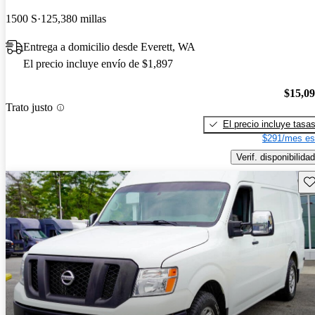
1500 S
125,380 millas
Entrega a domicilio desde Everett, WA
El precio incluye envío de $1,897
$15,0
Trato justo
El precio incluye tasa
$291/mes es
Verif. disponibilidad
Gu