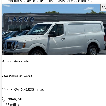
Mostrar solo avisos que incluyan tasas del concesionario
Gu
Aviso patrocinado
2020 Nissan NV Cargo
1500 S RWD
89,920 millas
Fenton, MI
35 millas