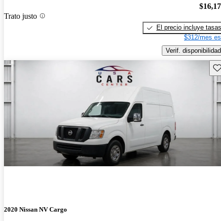
$16,1
Trato justo
El precio incluye tasa
$312/mes es
Verif. disponibilidad
Gu
2020 Nissan NV Cargo