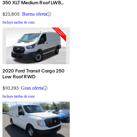
350 XLT Medium Roof LWB
RWD with Sliding Passenger-
Side Door
$23,805
Buena oferta
Incluye tarifas de conc.
2020 Ford Transit Cargo 250
Low Roof RWD
$10,293
Gran oferta
Incluye tarifas de conc.