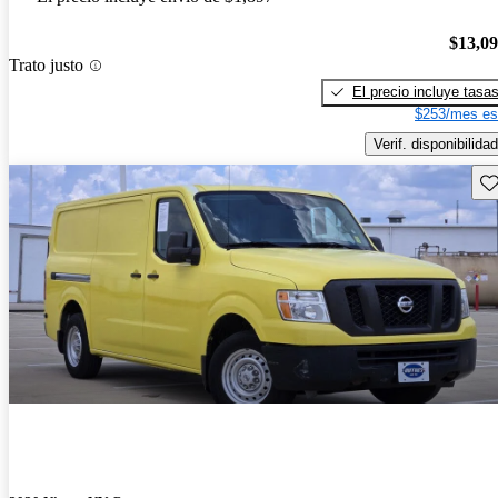
$13,0
Trato justo
El precio incluye tasa
$253/mes es
Verif. disponibilidad
Gu