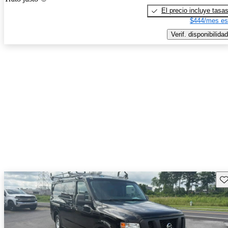
El precio incluye tasa
$444/mes es
Verif. disponibilidad
Gu