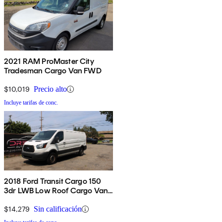
2021 RAM ProMaster City
Tradesman Cargo Van FWD
$10,019
Precio alto
Incluye tarifas de conc.
2018 Ford Transit Cargo 150
3dr LWB Low Roof Cargo Van
with Sliding Passenger Side
Door
$14,279
Sin calificación