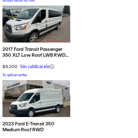
Incluye tarifas de conc.
2017 Ford Transit Passenger
350 XLT Low Roof LWB RWD
with Sliding Passenger-Side
Door
$9,200
Sin calificación
Se aplican tarifas
2023 Ford E-Transit 350
Medium Roof RWD