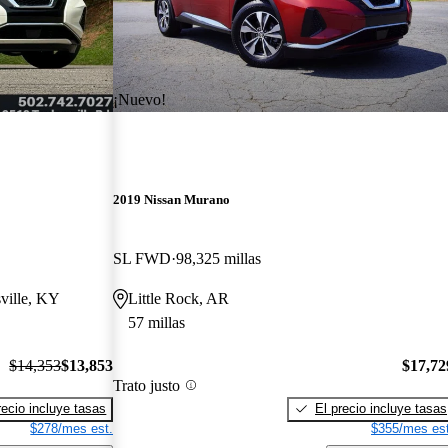
¡Nuevo!
2019 Nissan Murano
SL FWD
98,325 millas
sville, KY
Little Rock, AR
57 millas
$14,353
$13,853
$17,72
Trato justo
recio incluye tasas
El precio incluye tasas
$278/mes est.
$355/mes est