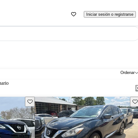
Iniciar sesión o registrarse
Ordenar
nario
Guarda este Aviso
Gu