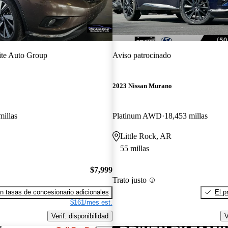
ite Auto Group
Aviso patrocinado
2023 Nissan Murano
millas
Platinum AWD
18,453 millas
Little Rock, AR
55 millas
$7,999
Trato justo
n tasas de concesionario adicionales
El p
$161/mes est.
Verif. disponibilidad
V