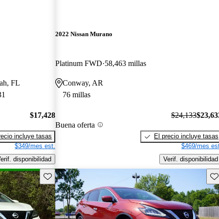
2022 Nissan Murano
Platinum FWD
58,463 millas
eah, FL
Conway, AR
31
76 millas
$17,428
$24,133
$23,63
Buena oferta
recio incluye tasas
El precio incluye tasas
$349/mes est.
$469/mes est
erif. disponibilidad
Verif. disponibilidad
Guarda este Aviso
Gu