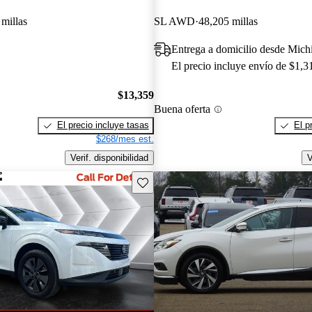
millas
SL AWD
48,205 millas
Entrega a domicilio desde Mich
El precio incluye envío de $1,3
$13,359
Buena oferta
El precio incluye tasas
El p
$268/mes est.
Verif. disponibilidad
V
Guarda este Aviso