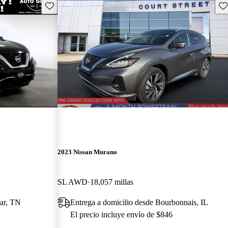
Guarda este Aviso
Gu
2023 Nissan Murano
SL AWD
18,057 millas
var, TN
Entrega a domicilio desde Bourbonnais, IL
El precio incluye envío de $846