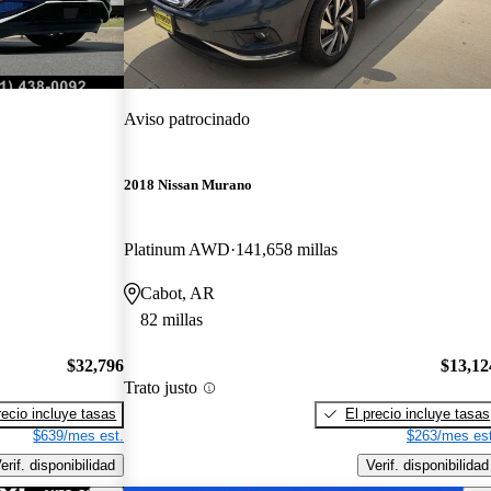
Aviso patrocinado
2018 Nissan Murano
Platinum AWD
141,658 millas
Cabot, AR
82 millas
$32,796
$13,12
Trato justo
recio incluye tasas
El precio incluye tasas
$639/mes est.
$263/mes est
erif. disponibilidad
Verif. disponibilidad