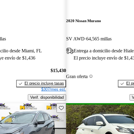
2020 Nissan Murano
llas
SV AWD
64,565 millas
cilio desde Miami, FL
Entrega a domicilio desde Hial
uye envío de $1,436
El precio incluye envío de $1,4
$15,430
Gran oferta
El precio incluye tasas
El p
$307/mes est.
Verif. disponibilidad
V
Guarda este Aviso