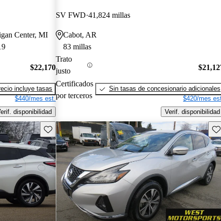
SV FWD
41,824 millas
igan Center, MI
Cabot, AR
19
83 millas
Trato
$22,170
$21,12
justo
Certificados
recio incluye tasas
Sin tasas de concesionario adicionales
por terceros
$440/mes est.
$420/mes est
erif. disponibilidad
Verif. disponibilidad
Guarda este Aviso
Gu