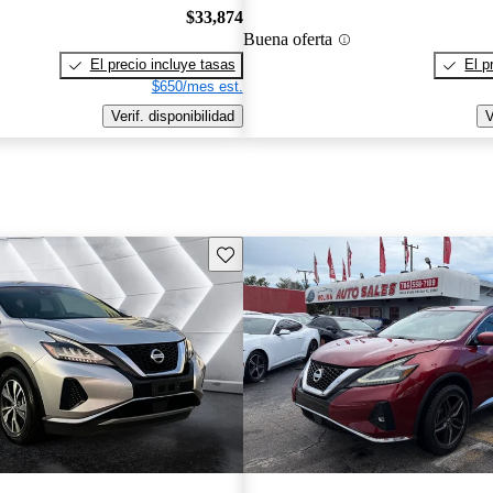
$33,874
Buena oferta
El precio incluye tasas
El p
$650/mes est.
Verif. disponibilidad
V
Guarda este Aviso