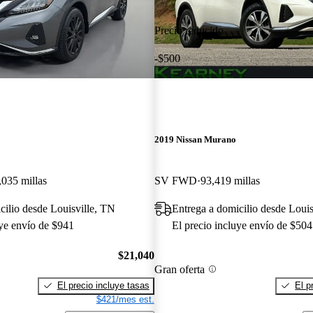
Precio reducido
-$500
2019 Nissan Murano
,035 millas
SV FWD
93,419 millas
cilio desde Louisville, TN
Entrega a domicilio desde Loui
uye envío de $941
El precio incluye envío de $504
$21,040
Gran oferta
El precio incluye tasas
El p
$421/mes est.