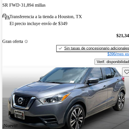
SR FWD
31,894 millas
Transferencia a la tienda a Houston, TX
El precio incluye envío de $349
$21,3
Gran oferta
Sin tasas de concesionario adicionale
$396/mes es
Verif. disponibilidad
Gu
¡Nuevo!