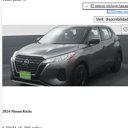
El precio incluye tasa
$232/mes es
Verif. disponibilidad
Gu
2024 Nissan Kicks