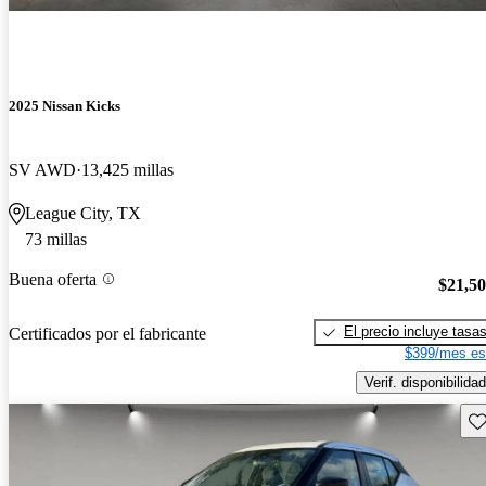
2025 Nissan Kicks
SV AWD
13,425 millas
League City, TX
73 millas
Buena oferta
$21,5
El precio incluye tasa
Certificados por el fabricante
$399/mes es
Verif. disponibilidad
Gu