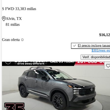
S FWD
33,383 millas
Alvin, TX
81 millas
$16,1
Gran oferta
El precio incluye tasa
$301/mes es
Verif. disponibilidad
Gu