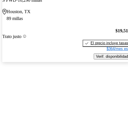
S FWD
16,290 millas
Houston, TX
89 millas
$19,5
Trato justo
El precio incluye tasa
$364/mes es
Verif. disponibilidad