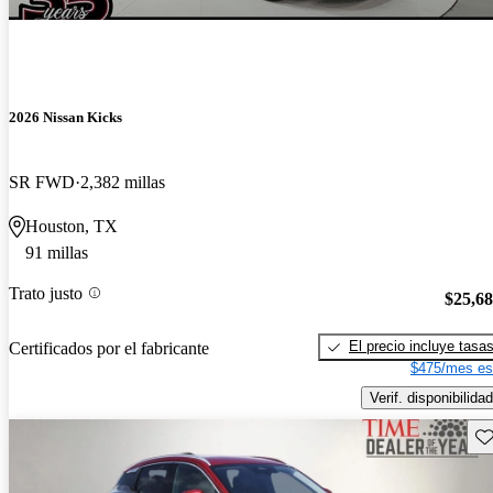
2026 Nissan Kicks
SR FWD
2,382 millas
Houston, TX
91 millas
Trato justo
$25,6
El precio incluye tasa
Certificados por el fabricante
$475/mes es
Verif. disponibilidad
Gu