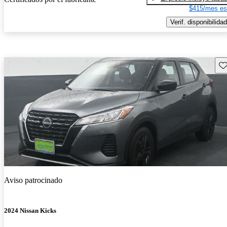
$415/mes es
Verif. disponibilidad
Gu
Aviso patrocinado
2024 Nissan Kicks