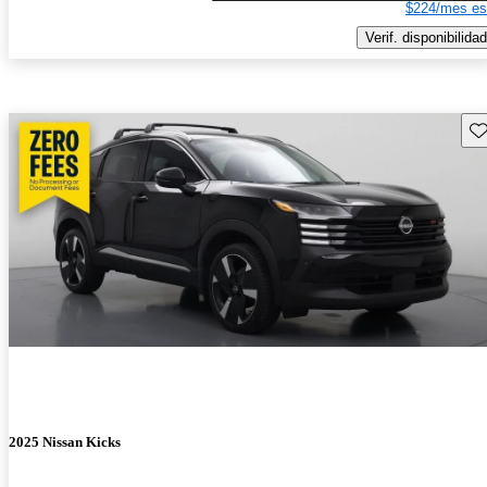
$224/mes es
Verif. disponibilidad
Gu
2025 Nissan Kicks