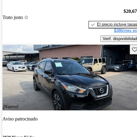
$20,6
Trato justo
El precio incluye tasa
$386/mes es
Verif. disponibilidad
Gu
¡Nuevo!
Aviso patrocinado