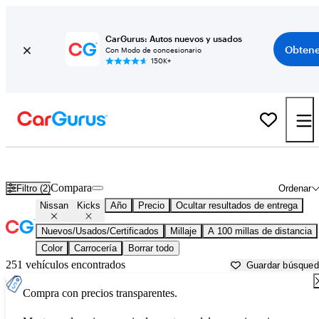
CarGurus: Autos nuevos y usados
Obtene
Con Modo de concesionario
150K+
Nissan Kicks usados en venta cerca de
Beaumont, TX
Compara
Filtro (2)
Ordenar
Nissan
Kicks
Año
Precio
Ocultar resultados de entrega
Nuevos/Usados/Certificados
Millaje
A 100 millas de distancia
Color
Carrocería
Borrar todo
251 vehículos encontrados
Guardar búsque
Compra con precios transparentes.