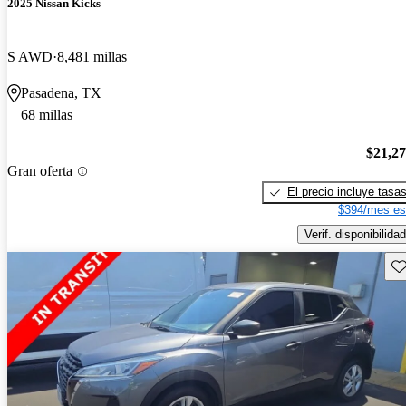
2025 Nissan Kicks
S AWD
8,481 millas
Pasadena, TX
68 millas
$21,2
Gran oferta
El precio incluye tasa
$394/mes es
Verif. disponibilidad
Gu