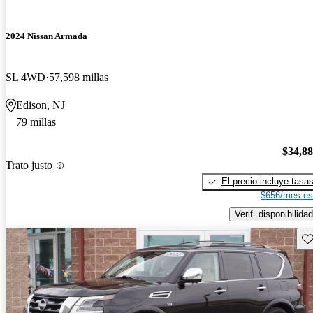
2024 Nissan Armada
SL 4WD
57,598 millas
Edison, NJ
79 millas
$34,8
Trato justo
El precio incluye tasa
$656/mes es
Verif. disponibilidad
Gu