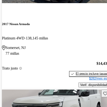
2017 Nissan Armada
Platinum 4WD
138,145 millas
Somerset, NJ
77 millas
$14,4
Trato justo
El precio incluye tasa
$282/mes es
Verif. disponibilidad
Gu