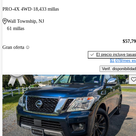
PRO-4X 4WD
18,433 millas
Wall Township, NJ
61 millas
$57,7
Gran oferta
El precio incluye tasa
$1,078/mes es
Verif. disponibilidad
Gu