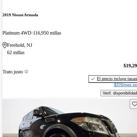
2019 Nissan Armada
Platinum 4WD
116,950 millas
Freehold, NJ
62 millas
$19,2
Trato justo
El precio incluye tasa
$376/mes es
Verif. disponibilidad
Gu