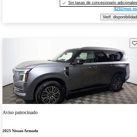
Sin tasas de concesionario adicionale
$292/mes es
Verif. disponibilidad
Gu
Aviso patrocinado
2025 Nissan Armada