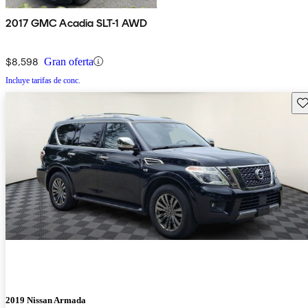
2017 GMC Acadia SLT-1 AWD
$8,598
Gran oferta
Incluye tarifas de conc.
Gu
2019 Nissan Armada