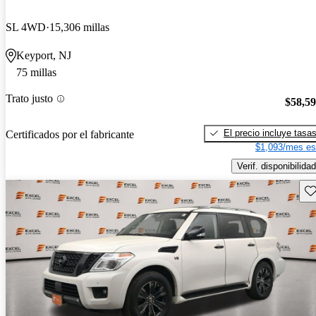
SL 4WD
15,306 millas
Keyport, NJ
75 millas
Trato justo
$58,5
El precio incluye tasa
Certificados por el fabricante
$1,093/mes es
Verif. disponibilidad
Gu