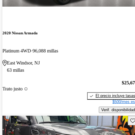
2020 Nissan Armada
Platinum 4WD
96,088 millas
East Windsor, NJ
63 millas
$25,6
Trato justo
El precio incluye tasa
$500/mes es
Verif. disponibilidad
Gu