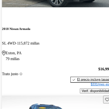
2018 Nissan Armada
SL 4WD
115,872 millas
Exton, PA
79 millas
$16,9
Trato justo
El precio incluye tasa
$331/mes es
Verif. disponibilidad
Gu