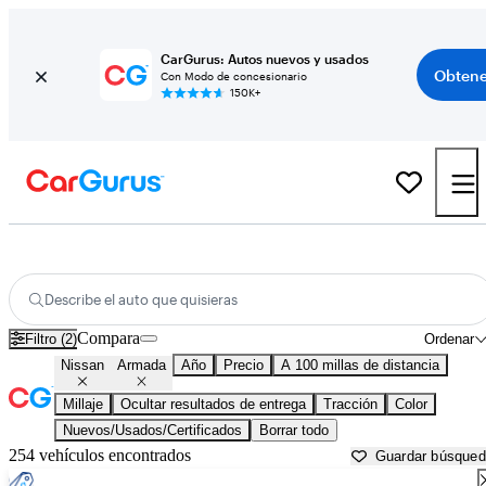
CarGurus: Autos nuevos y usados
Obtene
Con Modo de concesionario
150K+
Nissan Armada usados en venta cerca de
Atlantic City, NJ
Describe el auto que quisieras
Compara
Filtro (2)
Ordenar
Nissan
Armada
Año
Precio
A 100 millas de distancia
Millaje
Ocultar resultados de entrega
Tracción
Color
Nuevos/Usados/Certificados
Borrar todo
254 vehículos encontrados
Guardar búsque