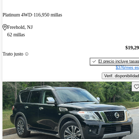
Platinum 4WD
116,950 millas
Freehold, NJ
62 millas
$19,2
Trato justo
El precio incluye tasa
$376/mes es
Verif. disponibilidad
Gu