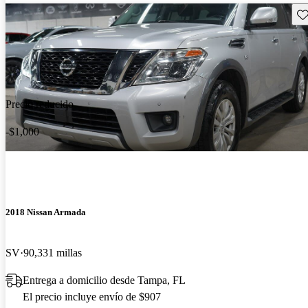
Gu
Precio reducido
-$1,000
2018 Nissan Armada
SV
90,331 millas
Entrega a domicilio desde Tampa, FL
El precio incluye envío de $907