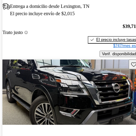
Entrega a domicilio desde Lexington, TN
El precio incluye envío de $2,015
$39,7
Trato justo
El precio incluye tasa
$747/mes es
Verif. disponibilidad
Gu