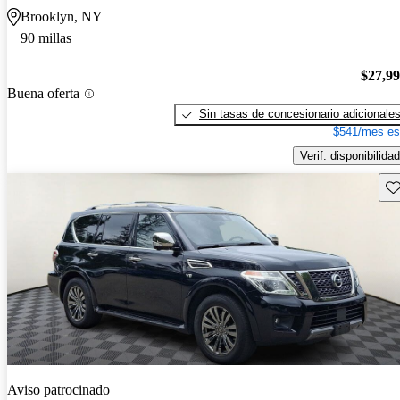
Brooklyn, NY
90 millas
$27,9
Buena oferta
Sin tasas de concesionario adicionale
$541/mes es
Verif. disponibilidad
Gu
Aviso patrocinado