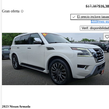
$17,387
$16,3
Gran oferta
El precio incluye tasa
$319/mes es
Verif. disponibilidad
Gu
2023 Nissan Armada