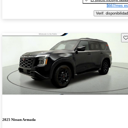
$667/mes es
Verif. disponibilidad
Gu
2025 Nissan Armada