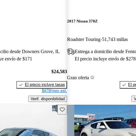
2017 Nissan 370Z
Roadster Touring
51,743 millas
icilio desde Downers Grove, IL
Entrega a domicilio desde Fen
uye envío de $171
El precio incluye envío de $278
$24,583
Gran oferta
El precio incluye tasas
El p
$479/mes est.
Verif. disponibilidad
V
Guarda este Aviso