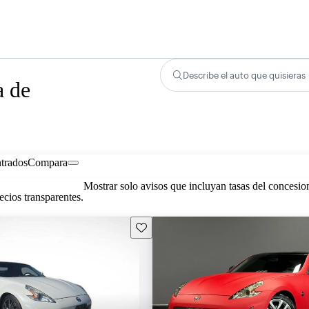
Describe el auto que quisieras
a de
trados
Compara
Mostrar solo avisos que incluyan tasas del concesio
cios transparentes.
Guarda este Aviso