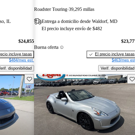
Roadster Touring
39,295 millas
so, IL
Entrega a domicilio desde Waldorf, MD
El precio incluye envío de $482
$24,855
$23,77
Buena oferta
recio incluye tasas
El precio incluye tasas
$484/mes est.
$463/mes est
erif. disponibilidad
Verif. disponibilidad
Guarda este Aviso
Gu