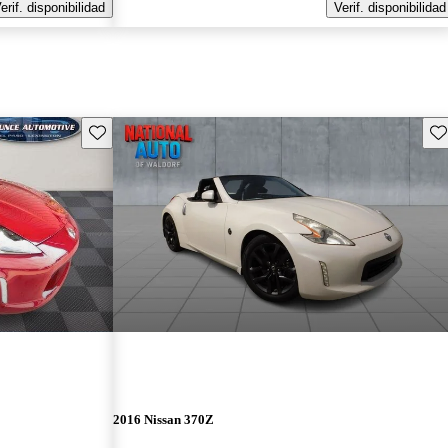
erif. disponibilidad
Verif. disponibilidad
Guarda este Aviso
Gu
2016 Nissan 370Z