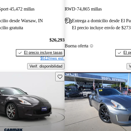
Sport
45,472 millas
RWD
74,865 millas
cilio desde Warsaw, IN
Entrega a domicilio desde El Pa
ilio gratuita
El precio incluye envío de $273
$26,293
Buena oferta
El precio incluye tasas
El p
$512/mes est.
Verif. disponibilidad
V
Guarda este Aviso