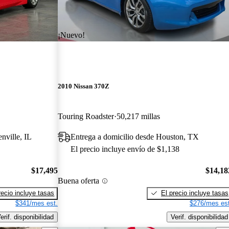
¡Nuevo!
2010 Nissan 370Z
Touring Roadster
50,217 millas
nville, IL
Entrega a domicilio desde Houston, TX
El precio incluye envío de $1,138
$17,495
$14,18
Buena oferta
recio incluye tasas
El precio incluye tasas
$341/mes est.
$276/mes est
erif. disponibilidad
Verif. disponibilidad