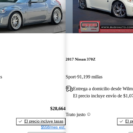
2017 Nissan 370Z
as
Sport
91,199 millas
Entrega a domicilio desde Wil
El precio incluye envío de $1,0
$28,664
Trato justo
El precio incluye tasas
El p
$558/mes est.