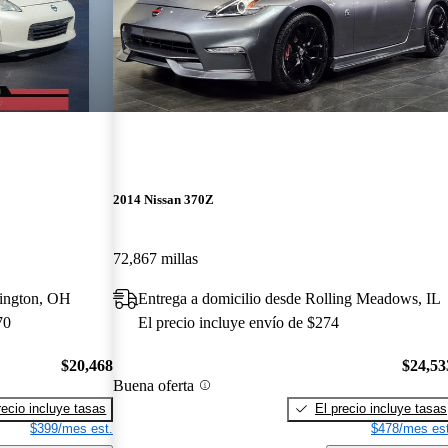
2014 Nissan 370Z
72,867 millas
mington, OH
Entrega a domicilio desde Rolling Meadows, IL
70
El precio incluye envío de $274
$20,468
$24,53
Buena oferta
recio incluye tasas
El precio incluye tasas
$399/mes est.
$478/mes est