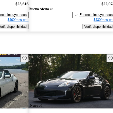
$23,616
$22,07
Buena oferta
recio incluye tasas
El precio incluye tasas
$460/mes est.
$430/mes est
erif. disponibilidad
Verif. disponibilidad
Guarda este Aviso
Gu
¡Nuevo!