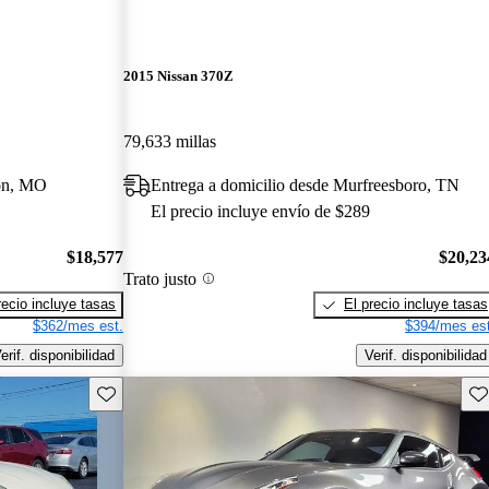
2015 Nissan 370Z
79,633 millas
ton, MO
Entrega a domicilio desde Murfreesboro, TN
El precio incluye envío de $289
$18,577
$20,23
Trato justo
recio incluye tasas
El precio incluye tasas
$362/mes est.
$394/mes est
erif. disponibilidad
Verif. disponibilidad
Guarda este Aviso
Gu