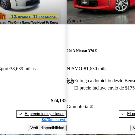
¡Nuevo!
2013 Nissan 370Z
Sport
38,639 millas
NISMO
81,630 millas
Entrega a domicilio desde Bense
El precio incluye envío de $175
$24,135
Gran oferta
El precio incluye tasas
El p
$470/mes est.
Verif. disponibilidad
V