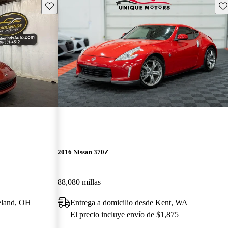
Guarda este Aviso
Gu
2016 Nissan 370Z
88,080 millas
eland, OH
Entrega a domicilio desde Kent, WA
El precio incluye envío de $1,875