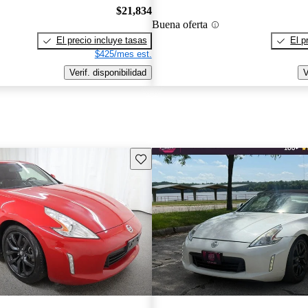
$21,834
Buena oferta
El precio incluye tasas
El p
$425/mes est.
Verif. disponibilidad
V
Guarda este Aviso