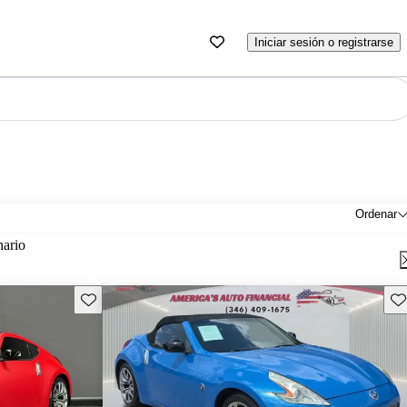
Iniciar sesión o registrarse
Ordenar
nario
Guarda este Aviso
Gu