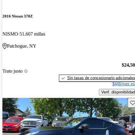
2016 Nissan 370Z
NISMO
51,607 millas
Patchogue, NY
$24,5
Trato justo
Sin tasas de concesionario adicionale
$446/mes es
Verif. disponibilidad
Gu