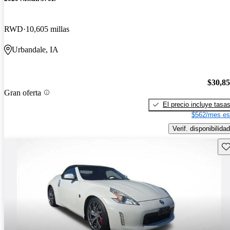
RWD
10,605 millas
Urbandale, IA
$30,8
Gran oferta
El precio incluye tasa
$562/mes es
Verif. disponibilidad
Gu