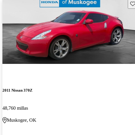
Gu
2011 Nissan 370Z
48,760 millas
Muskogee, OK