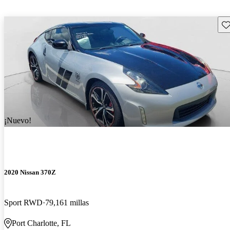
Gu
¡Nuevo!
2020 Nissan 370Z
Sport RWD
79,161 millas
Port Charlotte, FL