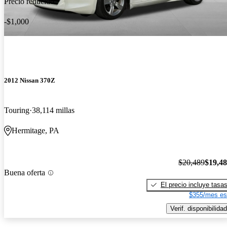
Precio reducido
-$1,000
2012 Nissan 370Z
Touring
38,114 millas
Hermitage, PA
$20,489
$19,4
Buena oferta
El precio incluye tasa
$355/mes es
Verif. disponibilidad