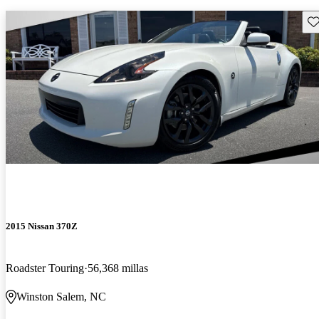
Gu
2015 Nissan 370Z
Roadster Touring
56,368 millas
Winston Salem, NC