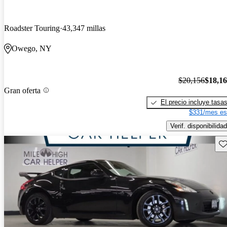
Roadster Touring
43,347 millas
Owego, NY
$20,156
$18,1
Gran oferta
El precio incluye tasa
$331/mes es
Verif. disponibilidad
Gu