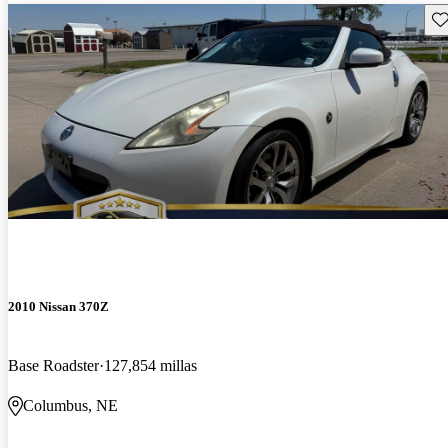
Gu
2010 Nissan 370Z
Base Roadster
127,854 millas
Columbus, NE