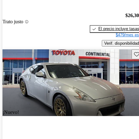
$26,3
Trato justo
El precio incluye tasa
$479/mes es
Verif. disponibilidad
Gu
¡Nuevo!