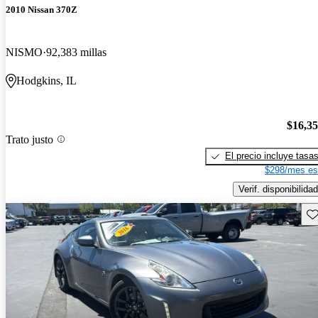
2010 Nissan 370Z
NISMO
92,383 millas
Hodgkins, IL
$16,3
Trato justo
El precio incluye tasa
$298/mes es
Verif. disponibilidad
Gu