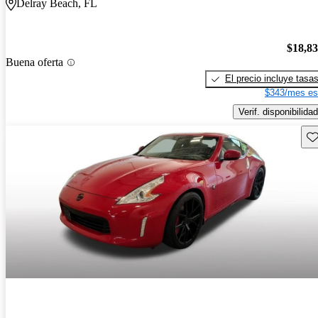
Delray Beach, FL
$18,8
Buena oferta
El precio incluye tasa
$343/mes es
Verif. disponibilidad
Gu