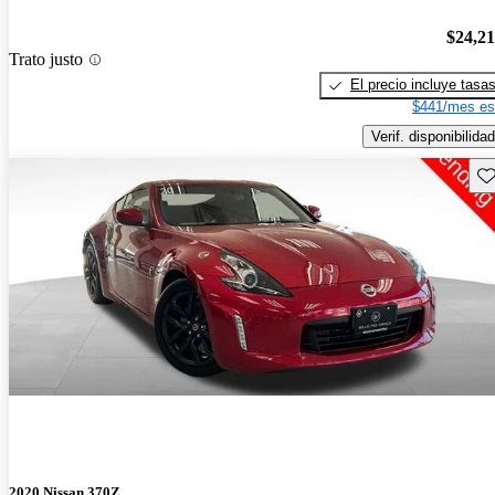
$24,2
Trato justo
El precio incluye tasa
$441/mes es
Verif. disponibilidad
Gu
2020 Nissan 370Z