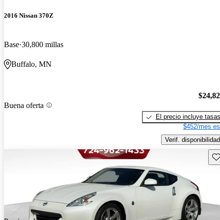
2016 Nissan 370Z
Base
30,800 millas
Buffalo, MN
$24,8
Buena oferta
El precio incluye tasa
$452/mes es
Verif. disponibilidad
Gu