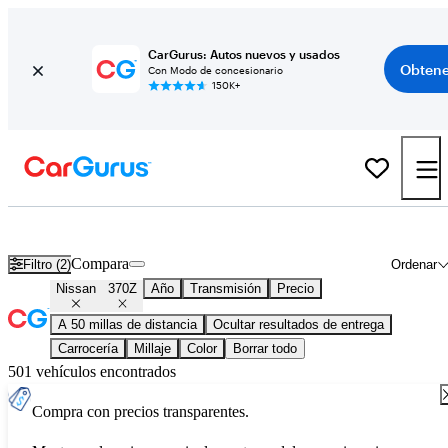
CarGurus: Autos nuevos y usados
Obtene
Con Modo de concesionario
150K+
Nissan 370Z usados en venta en todo el país
Compara
Filtro (2)
Ordenar
Nissan
370Z
Año
Transmisión
Precio
A 50 millas de distancia
Ocultar resultados de entrega
Carrocería
Millaje
Color
Borrar todo
501 vehículos encontrados
Compra con precios transparentes.