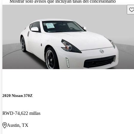
Mostrar solo avisos que incluyan tasas del concesionario
Gu
2020 Nissan 370Z
RWD
74,622 millas
Austin, TX