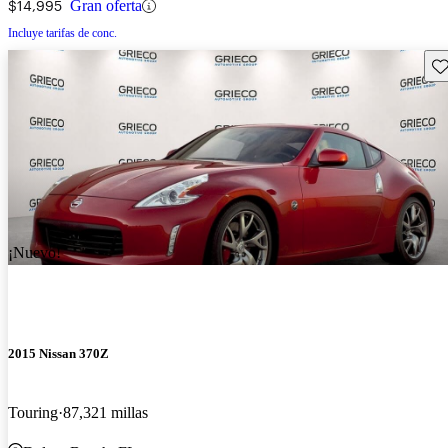
$14,995
Gran oferta
Incluye tarifas de conc.
Gu
¡Nuevo!
2015 Nissan 370Z
Touring
87,321 millas