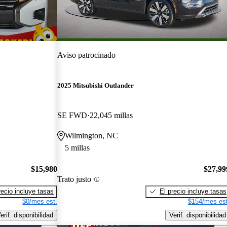
Aviso patrocinado
2025 Mitsubishi Outlander
SE FWD
22,045 millas
Wilmington, NC
5 millas
$15,980
$27,99
Trato justo
recio incluye tasas
El precio incluye tasas
$0/mes est.
$154/mes est
erif. disponibilidad
Verif. disponibilidad