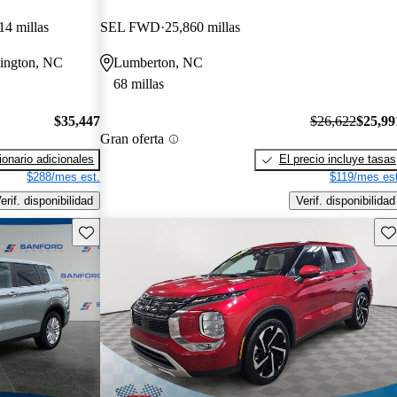
14 millas
SEL FWD
25,860 millas
mington, NC
Lumberton, NC
68 millas
$35,447
$26,622
$25,99
Gran oferta
onario adicionales
El precio incluye tasas
$288/mes est.
$119/mes est
erif. disponibilidad
Verif. disponibilidad
Guarda este Aviso
Gu