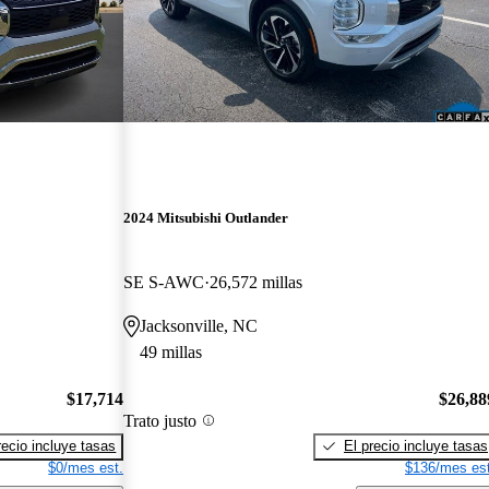
2024 Mitsubishi Outlander
SE S-AWC
26,572 millas
Jacksonville, NC
49 millas
$17,714
$26,88
Trato justo
recio incluye tasas
El precio incluye tasas
$0/mes est.
$136/mes est