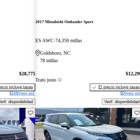
2017 Mitsubishi Outlander Sport
ES AWC
74,359 millas
Goldsboro, NC
78 millas
$28,775
$12,29
Trato justo
recio incluye tasas
El precio incluye tasas
$168/mes est.
$0/mes est
erif. disponibilidad
Verif. disponibilidad
Guarda este Aviso
Gu