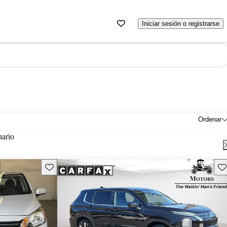
Iniciar sesión o registrarse
Ordenar
nario
Guarda este Aviso
Gu