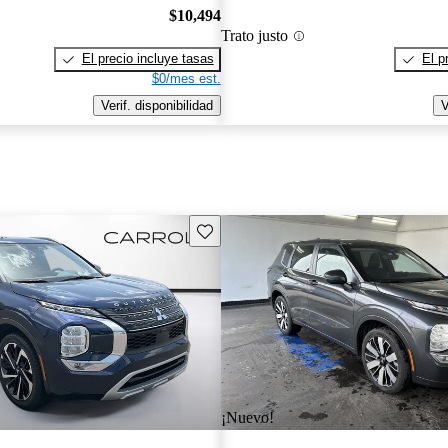
$10,494
Trato justo
El precio incluye tasas
El p
$0/mes est.
Verif. disponibilidad
V
Guarda este Aviso
¡Nuevo!