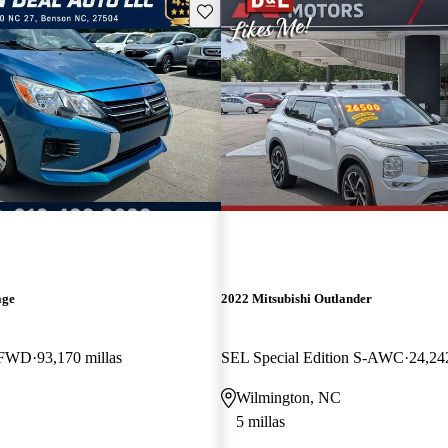
Guarda este Aviso
age
2022 Mitsubishi Outlander
n FWD
93,170 millas
SEL Special Edition S-AWC
24,242
Wilmington, NC
5 millas