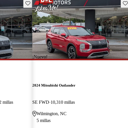
Guarda este Aviso
Gu
¡Nuevo!
2024 Mitsubishi Outlander
 millas
SE FWD
10,310 millas
Wilmington, NC
5 millas