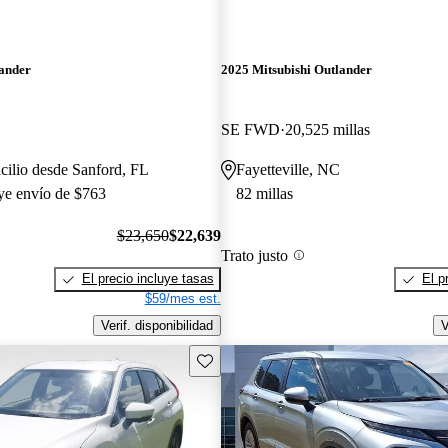
lander
2025 Mitsubishi Outlander
SE FWD
20,525 millas
cilio desde Sanford, FL
Fayetteville, NC
uye envío de $763
82 millas
$23,650
$22,639
Trato justo
El precio incluye tasas
El p
$59/mes est.
Verif. disponibilidad
V
Guarda este Aviso