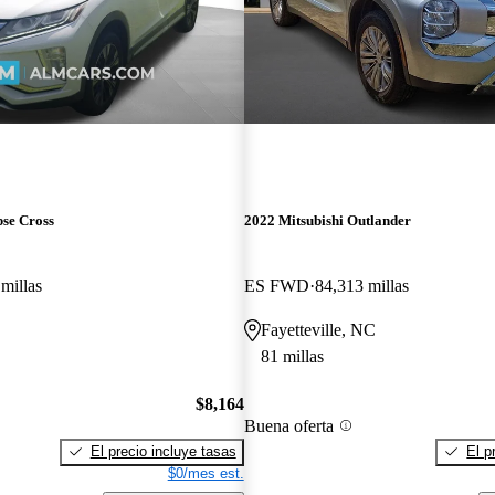
pse Cross
2022 Mitsubishi Outlander
millas
ES FWD
84,313 millas
Fayetteville, NC
81 millas
$8,164
Buena oferta
El precio incluye tasas
El p
$0/mes est.