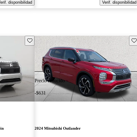
erif. disponibilidad
Verif. disponibilidad
Guarda este Aviso
Gu
Precio reducido
-$631
in
2024 Mitsubishi Outlander