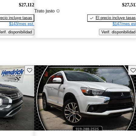
$27,112
$27,51
Trato justo
recio incluye tasas
El precio incluye tasas
$143/mes est.
$147/mes est
erif. disponibilidad
Verif. disponibilidad
Guarda este Aviso
Gu