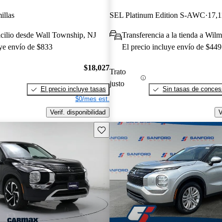
illas
SEL Platinum Edition S-AWC
17,1
cilio desde Wall Township, NJ
Transferencia a la tienda a Wil
uye envío de $833
El precio incluye envío de $449
$18,027
Trato
justo
El precio incluye tasas
Sin tasas de concesi
$0/mes est.
Verif. disponibilidad
V
Guarda este Aviso