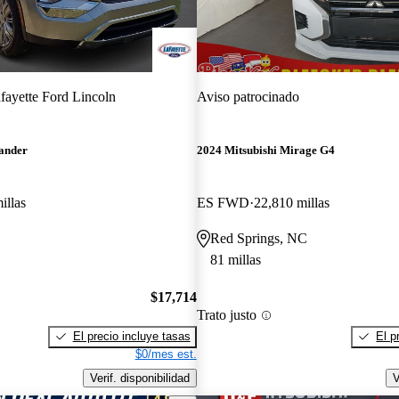
fayette Ford Lincoln
Aviso patrocinado
lander
2024 Mitsubishi Mirage G4
illas
ES FWD
22,810 millas
Red Springs, NC
81 millas
$17,714
Trato justo
El precio incluye tasas
El p
$0/mes est.
Verif. disponibilidad
V