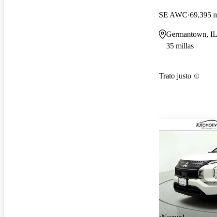
SE AWC
69,395 m
Germantown, I
35 millas
Trato justo