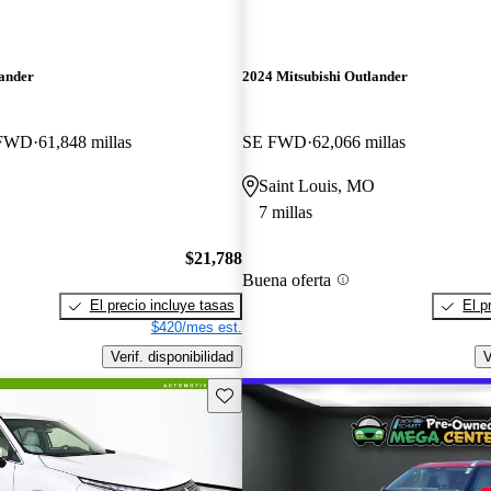
lander
2024 Mitsubishi Outlander
 FWD
61,848 millas
SE FWD
62,066 millas
Saint Louis, MO
7 millas
$21,788
Buena oferta
El precio incluye tasas
El p
$420/mes est.
Verif. disponibilidad
V
Guarda este Aviso