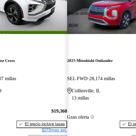
Precio reducido
-$600
pse Cross
2025 Mitsubishi Outlander
07 millas
SEL FWD
28,174 millas
O
Collinsville, IL
13 millas
$19,368
Gran oferta
El precio incluye tasas
El p
$373/mes est.