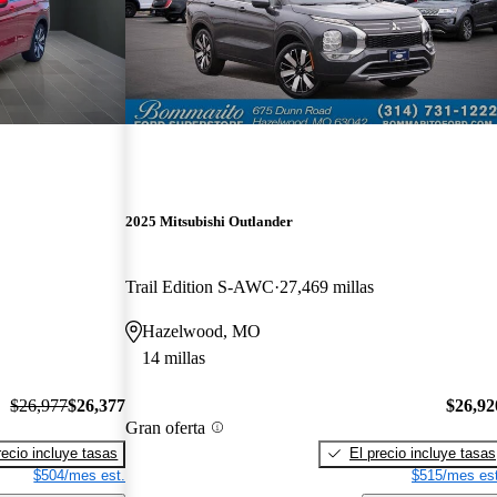
2025 Mitsubishi Outlander
Trail Edition S-AWC
27,469 millas
Hazelwood, MO
14 millas
$26,977
$26,377
$26,92
Gran oferta
recio incluye tasas
El precio incluye tasas
$504/mes est.
$515/mes est