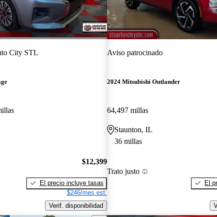
to City STL
Aviso patrocinado
age
2024 Mitsubishi Outlander
illas
64,497 millas
Staunton, IL
36 millas
$12,399
Trato justo
El precio incluye tasas
El p
$246/mes est.
Verif. disponibilidad
V