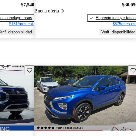
$7,540
$30,05
Buena oferta
recio incluye tasas
El precio incluye tasas
$151/mes est.
$575/mes est
erif. disponibilidad
Verif. disponibilidad
Guarda este Aviso
Gu