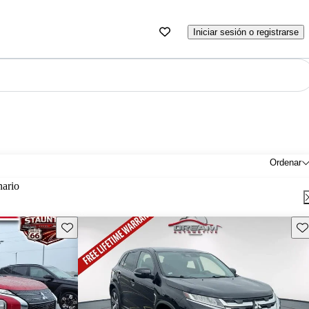
Iniciar sesión o registrarse
Ordenar
nario
Guarda este Aviso
Gu