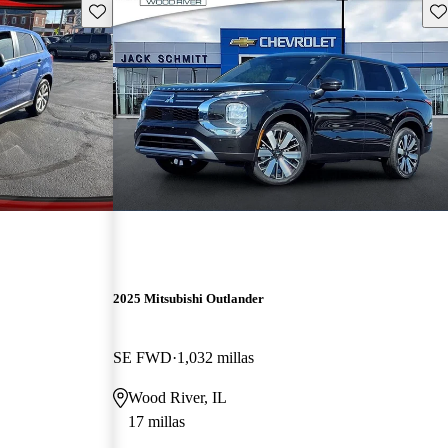
Guarda este Aviso
Gu
2025 Mitsubishi Outlander
SE FWD
1,032 millas
Wood River, IL
17 millas