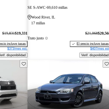
SE S-AWC
69,610 millas
Wood River, IL
17 millas
$19,831
$19,331
$21,068
$20,56
Trato justo
recio incluye tasas
El precio incluye tasas
$373/mes est.
$407/mes est
erif. disponibilidad
Verif. disponibilidad
Guarda este Aviso
Gu