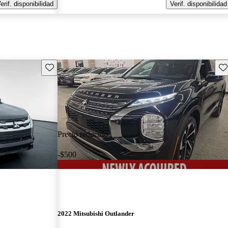
erif. disponibilidad
Verif. disponibilidad
Guarda este Aviso
Gu
Precio reducido
-$500
2022 Mitsubishi Outlander