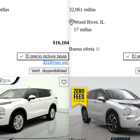
illas
32,061 millas
L
Wood River, IL
17 millas
$16,104
Buena oferta
El precio incluye tasas
El p
$319/mes est.
Verif. disponibilidad
V
Guarda este Aviso