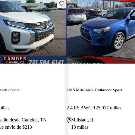
Guarda este Aviso
ander Sport
2015 Mitsubishi Outlander Sport
illas
2.4 ES AWC
125,917 millas
icilio desde Camden, TN
Millstadt, IL
uye envío de $213
13 millas