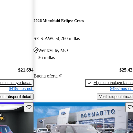
2026 Mitsubishi Eclipse Cross
SE S-AWC
4,260 millas
Wentzville, MO
36 millas
$21,694
$25,42
Buena oferta
recio incluye tasas
El precio incluye tasas
$418/mes est.
$485/mes est
erif. disponibilidad
Verif. disponibilidad
Guarda este Aviso
Gu