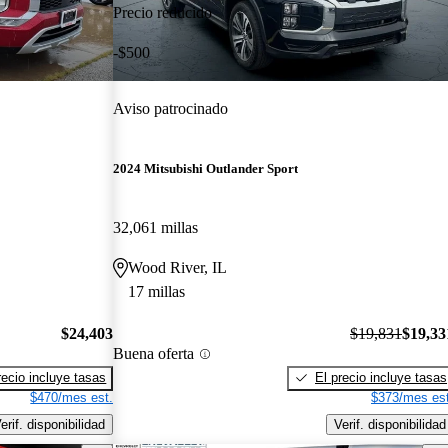
Precio reducido
-$500
Aviso patrocinado
2024 Mitsubishi Outlander Sport
32,061 millas
Wood River, IL
17 millas
$24,403
$19,831
$19,33
Buena oferta
recio incluye tasas
El precio incluye tasas
$470/mes est.
$373/mes est
erif. disponibilidad
Verif. disponibilidad