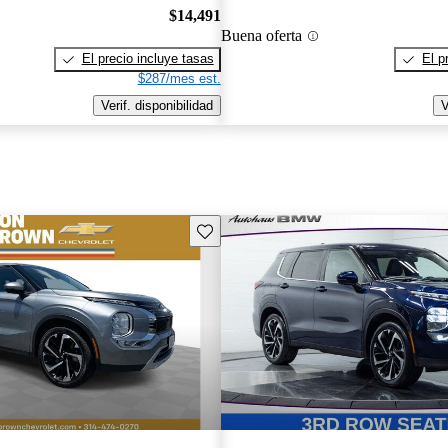
$14,491
Buena oferta
El precio incluye tasas
El p
$287/mes est.
Verif. disponibilidad
V
Guarda este Aviso