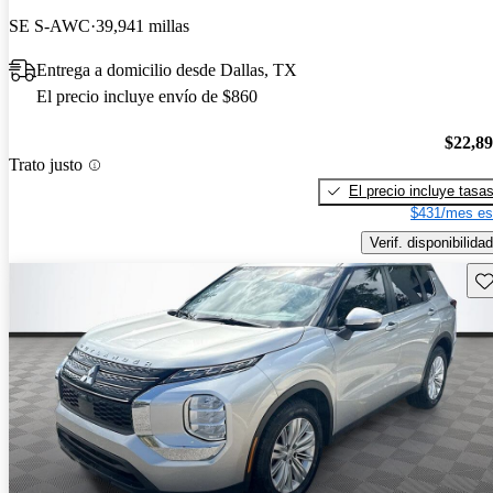
SE S-AWC
39,941 millas
Entrega a domicilio desde Dallas, TX
El precio incluye envío de $860
$22,8
Trato justo
El precio incluye tasa
$431/mes es
Verif. disponibilidad
Gu