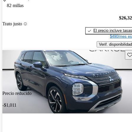
82 millas
$26,3
Trato justo
El precio incluye tasa
$490/mes es
Verif. disponibilidad
Gu
Precio reducido
-$1,011