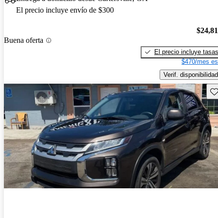
El precio incluye envío de $300
$24,8
Buena oferta
El precio incluye tasa
$470/mes es
Verif. disponibilidad
Gu