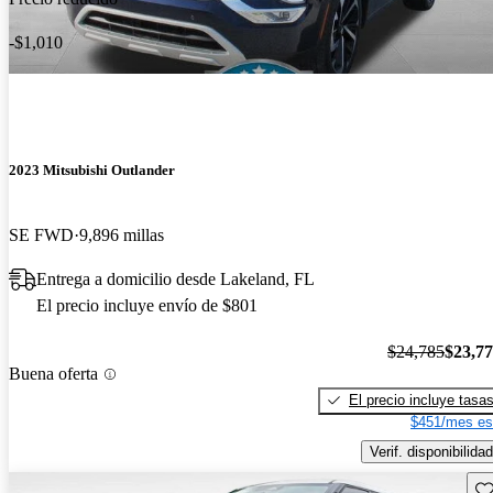
-$1,010
2023 Mitsubishi Outlander
SE FWD
9,896 millas
Entrega a domicilio desde Lakeland, FL
El precio incluye envío de $801
$24,785
$23,7
Buena oferta
El precio incluye tasa
$451/mes es
Verif. disponibilidad
Gu