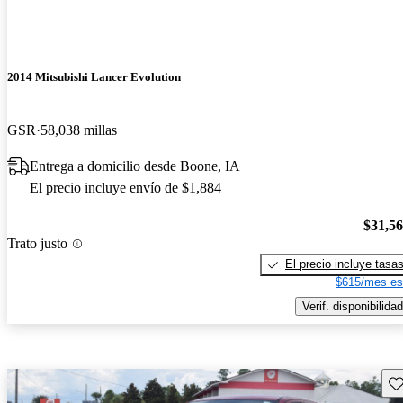
2014 Mitsubishi Lancer Evolution
GSR
58,038 millas
Entrega a domicilio desde Boone, IA
El precio incluye envío de $1,884
$31,5
Trato justo
El precio incluye tasa
$615/mes es
Verif. disponibilidad
Gu