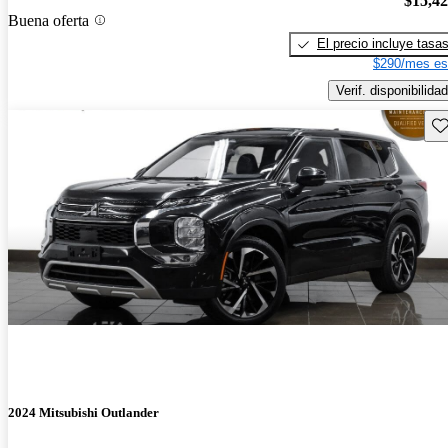
$15,4
Buena oferta
El precio incluye tasa
$290/mes es
Verif. disponibilidad
Gu
2024 Mitsubishi Outlander