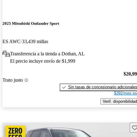
2025 Mitsubishi Outlander Sport
ES AWC
33,439 millas
Transferencia a la tienda a Dothan, AL
El precio incluye envío de $1,999
$20,9
Trato justo
Sin tasas de concesionario adicionale
$392/mes es
Verif. disponibilidad
Gu