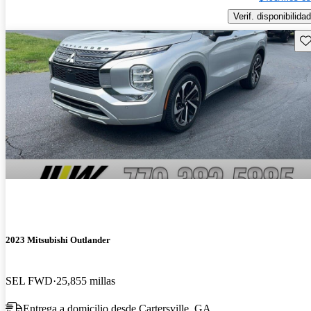
Verif. disponibilidad
Gu
2023 Mitsubishi Outlander
SEL FWD
25,855 millas
Entrega a domicilio desde Cartersville, GA