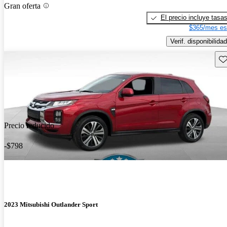
Gran oferta
El precio incluye tasa
$365/mes es
Verif. disponibilidad
Gu
Precio reducido
-$798
2023 Mitsubishi Outlander Sport