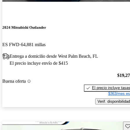
2024 Mitsubishi Outlander
ES FWD
64,881 millas
Entrega a domicilio desde West Palm Beach, FL
El precio incluye envío de $415
$19,2
Buena oferta
El precio incluye tasa
$363/mes es
Verif. disponibilidad
Gu