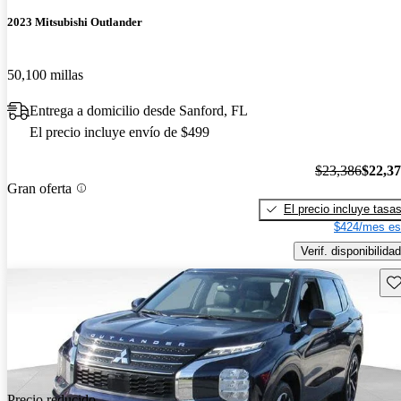
2023 Mitsubishi Outlander
50,100 millas
Entrega a domicilio desde Sanford, FL
El precio incluye envío de $499
$23,386
$22,3
Gran oferta
El precio incluye tasa
$424/mes es
Verif. disponibilidad
Gu
Precio reducido