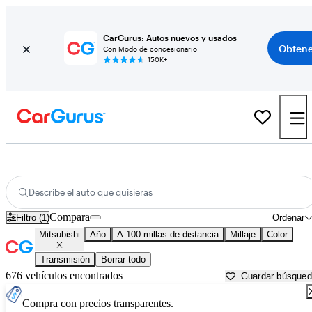
CarGurus: Autos nuevos y usados
Obtene
Con Modo de concesionario
150K+
Autos Mitsubishi usados en venta cerca de
Panama City, FL
Describe el auto que quisieras
Compara
Filtro (1)
Ordenar
Mitsubishi
Año
A 100 millas de distancia
Millaje
Color
Transmisión
Borrar todo
676 vehículos encontrados
Guardar búsque
Compra con precios transparentes.