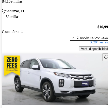
84,159 millas
Shalimar, FL
58 millas
$16,9
Gran oferta
El precio incluye tasa
$320/mes es
Verif. disponibilidad
Gu