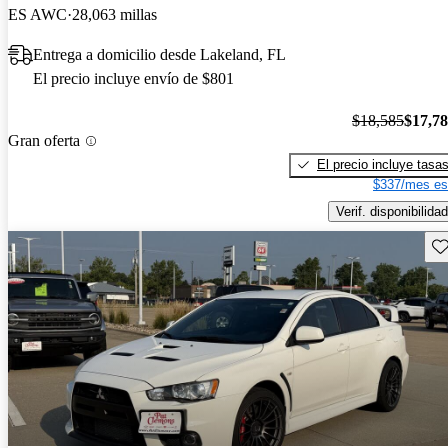
ES AWC
28,063 millas
Entrega a domicilio desde Lakeland, FL
El precio incluye envío de $801
$18,585
$17,7
Gran oferta
El precio incluye tasa
$337/mes es
Verif. disponibilidad
Gu