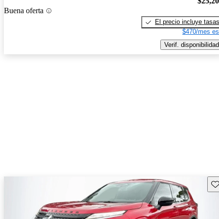
$25,2
Buena oferta
El precio incluye tasa
$470/mes es
Verif. disponibilidad
Gu