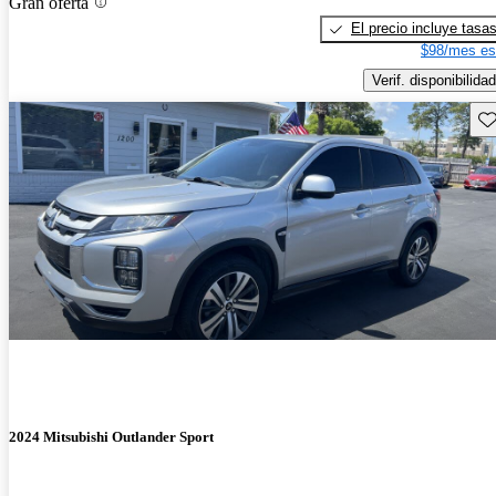
Gran oferta
El precio incluye tasa
$98/mes es
Verif. disponibilidad
Gu
2024 Mitsubishi Outlander Sport