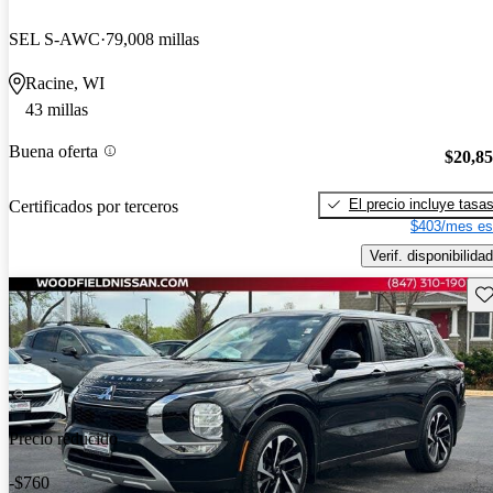
SEL S-AWC
79,008 millas
Racine, WI
43 millas
Buena oferta
$20,8
El precio incluye tasa
Certificados por terceros
$403/mes es
Verif. disponibilidad
Gu
Precio reducido
-$760