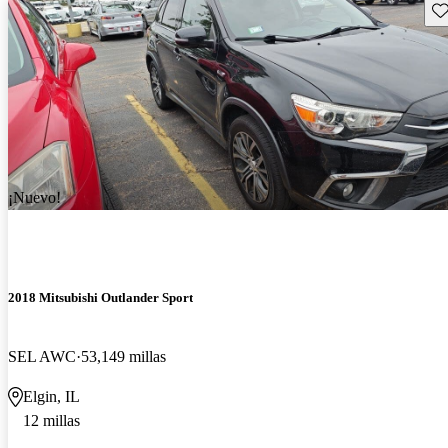
Gu
¡Nuevo!
2018 Mitsubishi Outlander Sport
SEL AWC
53,149 millas
Elgin, IL
12 millas