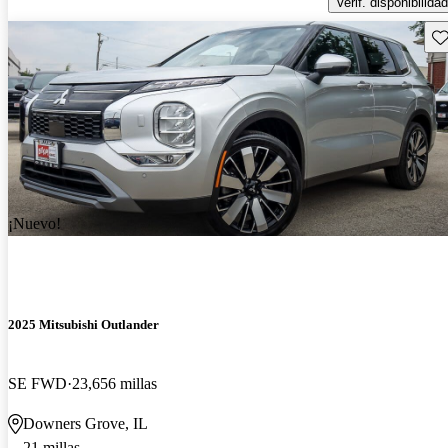
Verif. disponibilidad
Gu
¡Nuevo!
2025 Mitsubishi Outlander
SE FWD
23,656 millas
Downers Grove, IL
21 millas