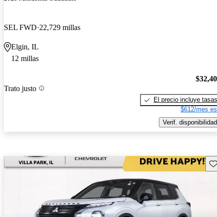
SEL FWD
22,729 millas
Elgin, IL
12 millas
$32,4
Trato justo
El precio incluye tasa
$612/mes es
Verif. disponibilidad
Gu