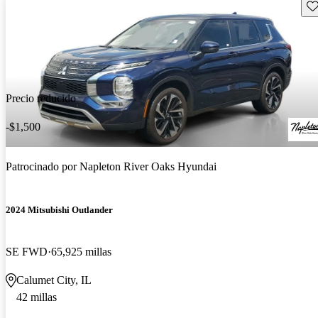
Gu
Precio reducido
-$1,500
Patrocinado por
Napleton River Oaks Hyundai
2024 Mitsubishi Outlander
SE FWD
65,925 millas
Calumet City, IL
42 millas