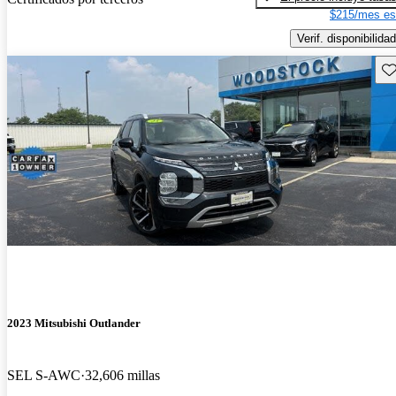
$215/mes es
Verif. disponibilidad
Gu
2023 Mitsubishi Outlander
SEL S-AWC
32,606 millas