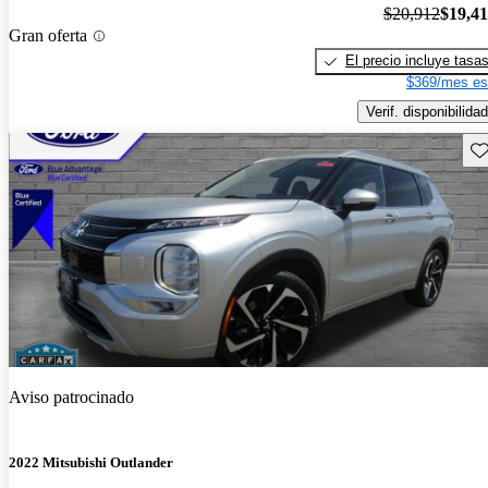
$20,912
$19,4
Gran oferta
El precio incluye tasa
$369/mes es
Verif. disponibilidad
Gu
Aviso patrocinado
2022 Mitsubishi Outlander