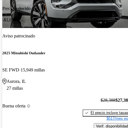
Precio reducido
-$1,000
Aviso patrocinado
2025 Mitsubishi Outlander
SE FWD
15,949 millas
Aurora, IL
27 millas
$28,388
$27,3
Buena oferta
El precio incluye tasa
$517/mes es
Verif. disponibilidad