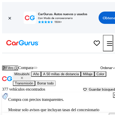
CarGurus: Autos nuevos y usados
Obtene
Con Modo de concesionario
150K+
Autos Mitsubishi usados en venta cerca de
Palatine, IL
Compara
Filtro (1)
Ordenar
Mitsubishi
Año
A 50 millas de distancia
Millaje
Color
Transmisión
Borrar todo
377 vehículos encontrados
Guardar búsque
Compra con precios transparentes.
Mostrar solo avisos que incluyan tasas del concesionario