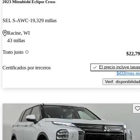
2023 Mitsubishi Eclipse Cross
SEL S-AWC
19,329 millas
Racine, WI
43 millas
Trato justo
$22,7
El precio incluye tasa
Certificados por terceros
$433/mes es
Verif. disponibilidad
Gu