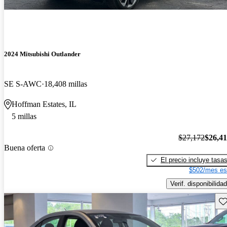
2024 Mitsubishi Outlander
SE S-AWC
18,408 millas
Hoffman Estates, IL
5 millas
$27,172
$26,4
Buena oferta
El precio incluye tasa
$502/mes es
Verif. disponibilidad
Gu