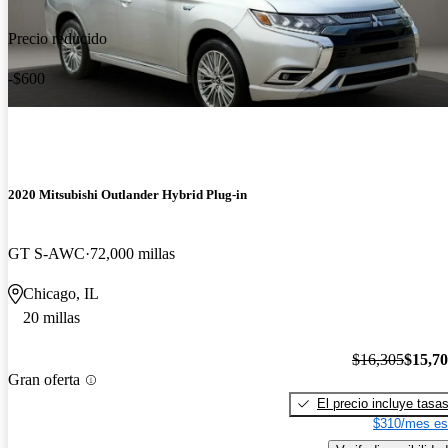
Precio reducido
-$600
2020 Mitsubishi Outlander Hybrid Plug-in
GT S-AWC
72,000 millas
Chicago, IL
20 millas
$16,305
$15,7
Gran oferta
El precio incluye tasa
$310/mes es