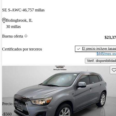
SE S-AWC
46,757 millas
Bolingbrook, IL
30 millas
Buena oferta
$23,3
El precio incluye tasa
Certificados por terceros
$445/mes es
Verif. disponibilidad
Gu
Precio reducido
-$560