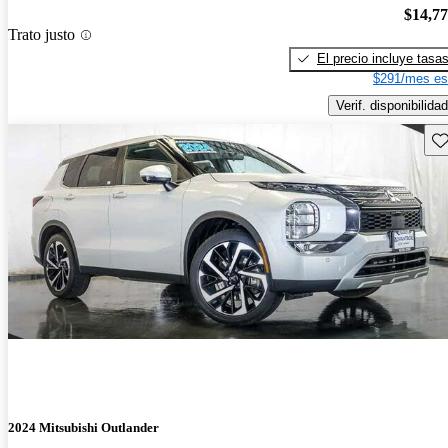
$14,7
Trato justo
El precio incluye tasa
$291/mes es
Verif. disponibilidad
Gu
2024 Mitsubishi Outlander