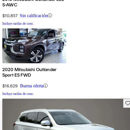
S-AWC
$10,857
Sin calificación
Incluye tarifas de conc.
2020 Mitsubishi Outlander
Sport ES FWD
$16,629
Buena oferta
Incluye tarifas de conc.
Gu