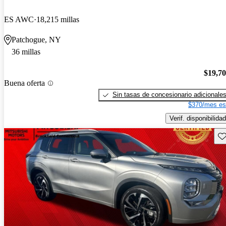
ES AWC
18,215 millas
Patchogue, NY
36 millas
$19,7
Buena oferta
Sin tasas de concesionario adicionale
$370/mes es
Verif. disponibilidad
Gu