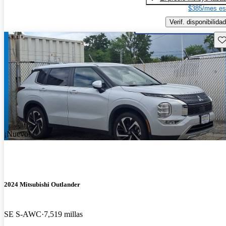
$385/mes es
Verif. disponibilidad
Gu
¡Nuevo!
2024 Mitsubishi Outlander
SE S-AWC
7,519 millas