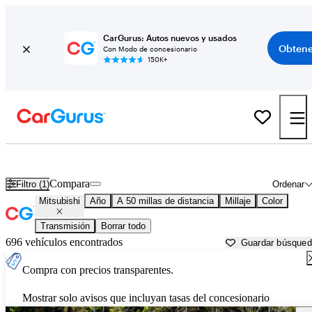
CarGurus: Autos nuevos y usados
Obtene
Con Modo de concesionario
150K+
Autos Mitsubishi usados en venta cerca de
New Haven, CT
Compara
Filtro (1)
Ordenar
Mitsubishi
Año
A 50 millas de distancia
Millaje
Color
Transmisión
Borrar todo
696 vehículos encontrados
Guardar búsque
Compra con precios transparentes.
Mostrar solo avisos que incluyan tasas del concesionario