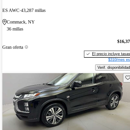
ES AWC
43,287 millas
Commack, NY
36 millas
$16,3
Gran oferta
El precio incluye tasa
$310/mes es
Verif. disponibilidad
Gu