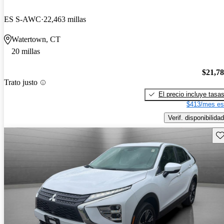
ES S-AWC
22,463 millas
Watertown, CT
20 millas
$21,7
Trato justo
El precio incluye tasa
$413/mes es
Verif. disponibilidad
Gu