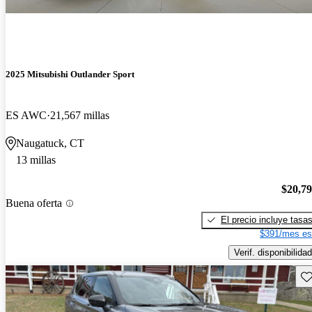
2025 Mitsubishi Outlander Sport
ES AWC
21,567 millas
Naugatuck, CT
13 millas
$20,7
Buena oferta
El precio incluye tasa
$391/mes es
Verif. disponibilidad
Gu