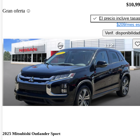
$10,9
Gran oferta
El precio incluye tasa
$209/mes es
Verif. disponibilidad
Gu
2025 Mitsubishi Outlander Sport