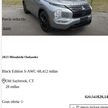
Precio reducido
-$400
2023 Mitsubishi Outlander
Black Edition S-AWC
68,412 millas
Old Saybrook, CT
28 millas
$20,543
$20,1
Gran oferta
El precio incluye tasa