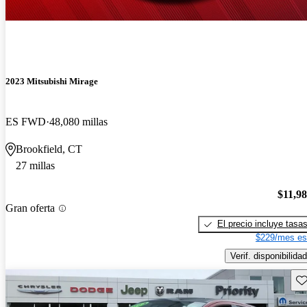
2023 Mitsubishi Mirage
ES FWD
48,080 millas
Brookfield, CT
27 millas
$11,9
Gran oferta
El precio incluye tasa
$229/mes es
Verif. disponibilidad
Gu