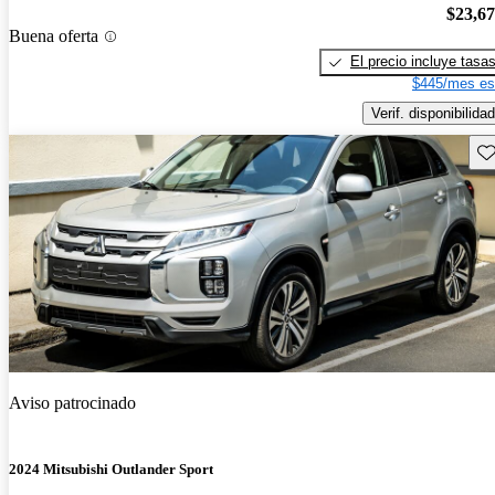
$23,6
Buena oferta
El precio incluye tasa
$445/mes es
Verif. disponibilidad
Gu
Aviso patrocinado
2024 Mitsubishi Outlander Sport