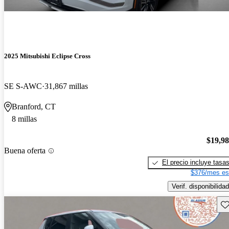
2025 Mitsubishi Eclipse Cross
SE S-AWC
31,867 millas
Branford, CT
8 millas
$19,9
Buena oferta
El precio incluye tasa
$376/mes es
Verif. disponibilidad
Gu