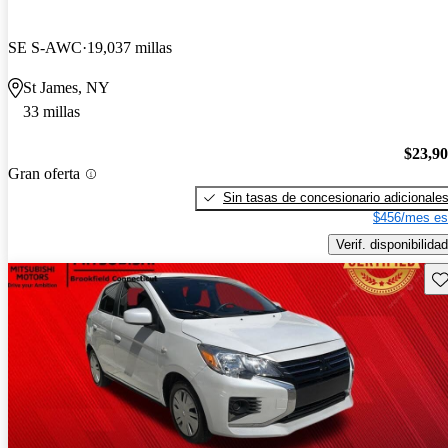
SE S-AWC
19,037 millas
St James, NY
33 millas
$23,9
Gran oferta
Sin tasas de concesionario adicionale
$456/mes es
Verif. disponibilidad
Gu