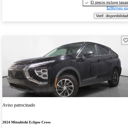
El precio incluye tasa
$286/mes es
Verif. disponibilidad
Gu
Aviso patrocinado
2024 Mitsubishi Eclipse Cross