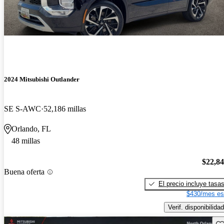
2024 Mitsubishi Outlander
SE S-AWC
52,186 millas
Orlando, FL
48 millas
$22,8
Buena oferta
El precio incluye tasa
$430/mes es
Verif. disponibilidad
Gu