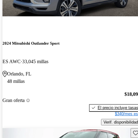
2024 Mitsubishi Outlander Sport
ES AWC
33,045 millas
Orlando, FL
48 millas
$18,0
Gran oferta
El precio incluye tasa
$340/mes es
Verif. disponibilidad
Gu