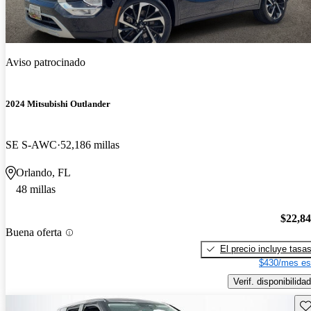
Aviso patrocinado
2024 Mitsubishi Outlander
SE S-AWC
52,186 millas
Orlando, FL
48 millas
$22,8
Buena oferta
El precio incluye tasa
$430/mes es
Verif. disponibilidad
Gu