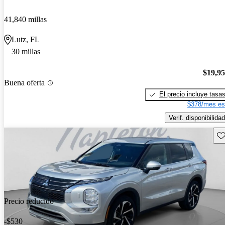
41,840 millas
Lutz, FL
30 millas
$19,9
Buena oferta
El precio incluye tasa
$378/mes es
Verif. disponibilidad
Gu
Precio reducido
-$530