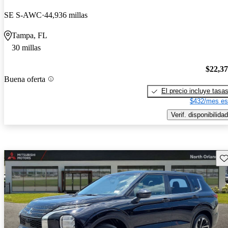
SE S-AWC
44,936 millas
Tampa, FL
30 millas
$22,3
Buena oferta
El precio incluye tasa
$432/mes es
Verif. disponibilidad
Gu