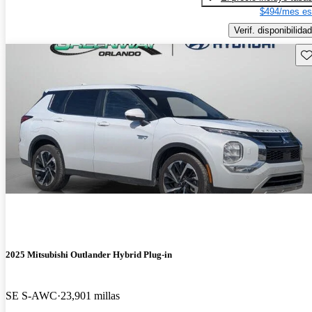
$494/mes es
Verif. disponibilidad
Gu
2025 Mitsubishi Outlander Hybrid Plug-in
SE S-AWC
23,901 millas