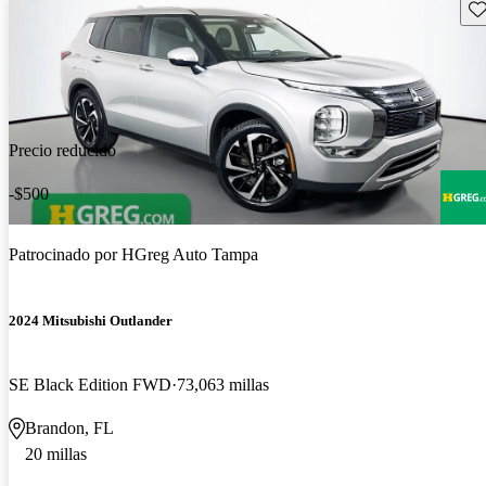
Gu
Precio reducido
-$500
Patrocinado por
HGreg Auto Tampa
2024 Mitsubishi Outlander
SE Black Edition FWD
73,063 millas
Brandon, FL
20 millas