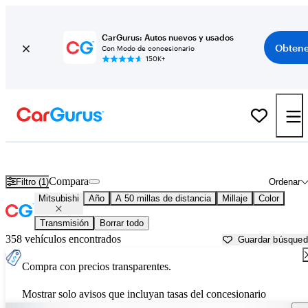
CarGurus: Autos nuevos y usados
Obtene
Con Modo de concesionario
150K+
Autos Mitsubishi usados en venta cerca de
Lakeland, FL
Compara
Filtro (1)
Ordenar
Mitsubishi
Año
A 50 millas de distancia
Millaje
Color
Transmisión
Borrar todo
358 vehículos encontrados
Guardar búsque
Compra con precios transparentes.
Mostrar solo avisos que incluyan tasas del concesionario