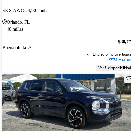
SE S-AWC
23,901 millas
Orlando, FL
48 millas
$30,7
Buena oferta
El precio incluye tasa
$574/mes es
Verif. disponibilidad
Gu