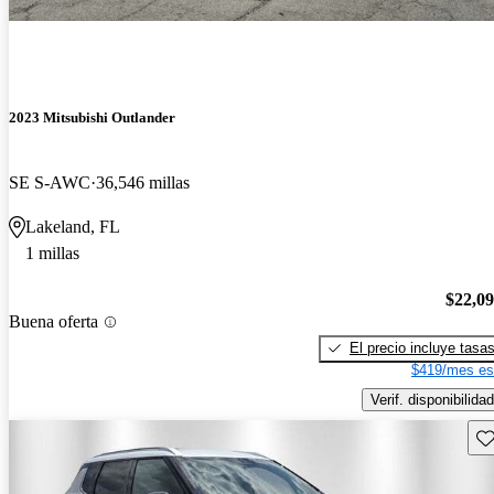
2023 Mitsubishi Outlander
SE S-AWC
36,546 millas
Lakeland, FL
1 millas
$22,0
Buena oferta
El precio incluye tasa
$419/mes es
Verif. disponibilidad
Gu