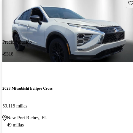
Gu
Precio reducido
-$318
2023 Mitsubishi Eclipse Cross
59,115 millas
New Port Richey, FL
49 millas