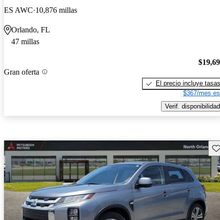
ES AWC
10,876 millas
Orlando, FL
47 millas
$19,6
Gran oferta
El precio incluye tasa
$367/mes es
Verif. disponibilidad
Gu