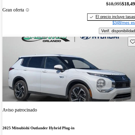
$18,995
$18,4
Gran oferta
El precio incluye tasa
$348/mes es
Verif. disponibilidad
Gu
Aviso patrocinado
2025 Mitsubishi Outlander Hybrid Plug-in