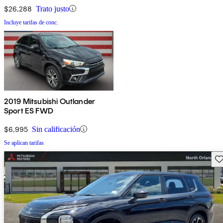
$26,288
Trato justo
Incluye tarifas de conc.
2019 Mitsubishi Outlander
Sport ES FWD
$6,995
Sin calificación
Se aplican tarifas
Gu