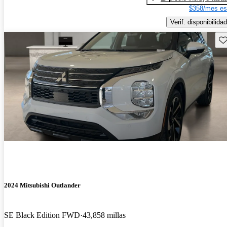
$358/mes es
Verif. disponibilidad
Gu
2024 Mitsubishi Outlander
SE Black Edition FWD
43,858 millas