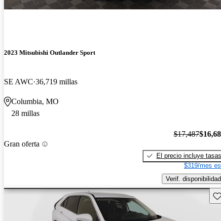
2023 Mitsubishi Outlander Sport
SE AWC
36,719 millas
Columbia, MO
28 millas
$17,487
$16,6
Gran oferta
El precio incluye tasa
$319/mes es
Verif. disponibilidad
Gu