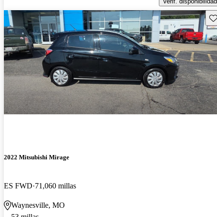
Verif. disponibilidad
Gu
2022 Mitsubishi Mirage
ES FWD
71,060 millas
Waynesville, MO
53 millas