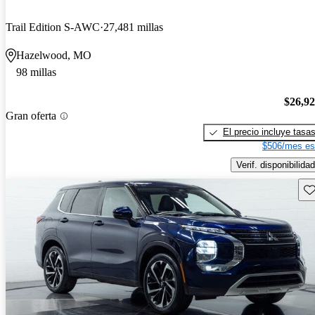
Trail Edition S-AWC
27,481 millas
Hazelwood, MO
98 millas
$26,9
Gran oferta
El precio incluye tasa
$506/mes es
Verif. disponibilidad
Gu