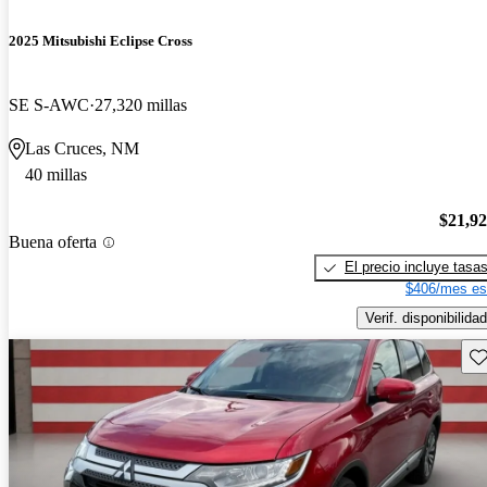
2025 Mitsubishi Eclipse Cross
SE S-AWC
27,320 millas
Las Cruces, NM
40 millas
$21,9
Buena oferta
El precio incluye tasa
$406/mes es
Verif. disponibilidad
Gu