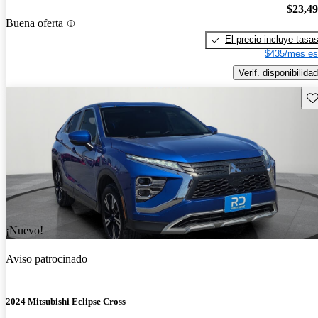
$23,4
Buena oferta
El precio incluye tasa
$435/mes es
Verif. disponibilidad
Gu
¡Nuevo!
Aviso patrocinado
2024 Mitsubishi Eclipse Cross