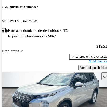
2022 Mitsubishi Outlander
SE FWD
51,360 millas
Entrega a domicilio desde Lubbock, TX
El precio incluye envío de $867
$19,5
Gran oferta
El precio incluye tasa
$374/mes es
Verif. disponibilidad
Gu