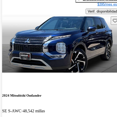
$395/mes es
Verif. disponibilidad
Gu
2024 Mitsubishi Outlander
SE S-AWC
48,542 millas