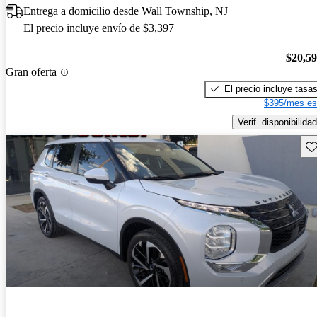
Entrega a domicilio desde Wall Township, NJ
El precio incluye envío de $3,397
$20,5
Gran oferta
El precio incluye tasa
$395/mes es
Verif. disponibilidad
Gu