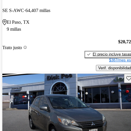
SE S-AWC
64,407 millas
El Paso, TX
9 millas
$20,7
Trato justo
El precio incluye tasa
$387/mes es
Verif. disponibilidad
Gu