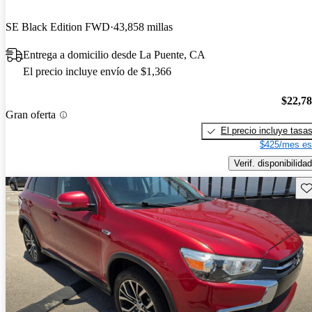
SE Black Edition FWD
43,858 millas
Entrega a domicilio desde La Puente, CA
El precio incluye envío de $1,366
$22,7
Gran oferta
El precio incluye tasa
$425/mes es
Verif. disponibilidad
Gu