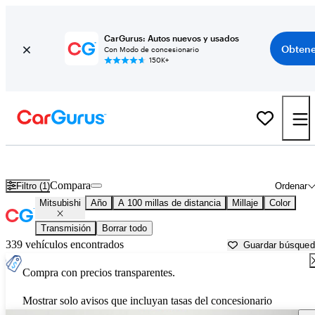
CarGurus: Autos nuevos y usados
Obtene
Con Modo de concesionario
150K+
Autos Mitsubishi usados en venta cerca de
El Paso, TX
Compara
Filtro (1)
Ordenar
Mitsubishi
Año
A 100 millas de distancia
Millaje
Color
Transmisión
Borrar todo
339 vehículos encontrados
Guardar búsque
Compra con precios transparentes.
Mostrar solo avisos que incluyan tasas del concesionario