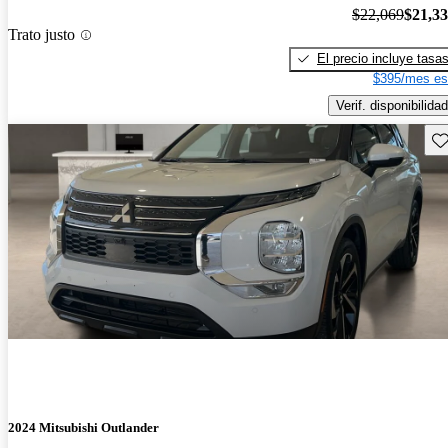
$22,069
$21,3
Trato justo
El precio incluye tasa
$395/mes es
Verif. disponibilidad
Gu
2024 Mitsubishi Outlander