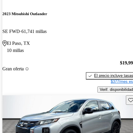
2023 Mitsubishi Outlander
SE FWD
61,741 millas
El Paso, TX
10 millas
$19,9
Gran oferta
El precio incluye tasa
$377/mes es
Verif. disponibilidad
Gu