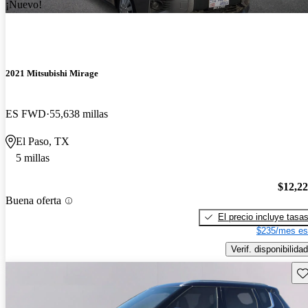
¡Nuevo!
2021 Mitsubishi Mirage
ES FWD
55,638 millas
El Paso, TX
5 millas
$12,2
Buena oferta
El precio incluye tasa
$235/mes es
Verif. disponibilidad
Gu