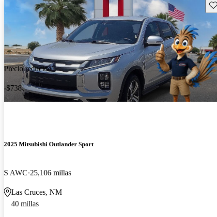
Gu
Precio reducido
-$738
2025 Mitsubishi Outlander Sport
S AWC
25,106 millas
Las Cruces, NM
40 millas