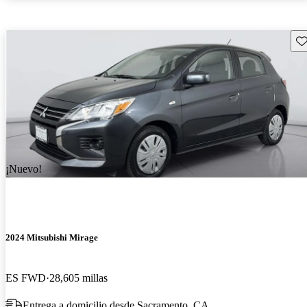
Gu
¡Nuevo!
2024 Mitsubishi Mirage
ES FWD
28,605 millas
Entrega a domicilio desde Sacramento, CA