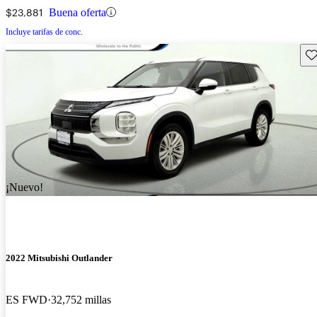
$23,881
Buena oferta
Incluye tarifas de conc.
Gu
¡Nuevo!
2022 Mitsubishi Outlander
ES FWD
32,752 millas