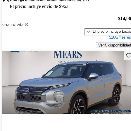
El precio incluye envío de $963
$14,9
Gran oferta
El precio incluye tasa
$280/mes es
Verif. disponibilidad
Gu