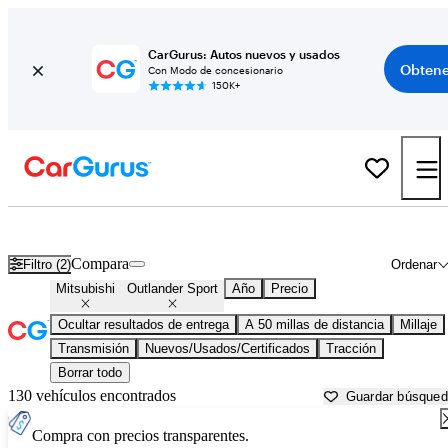
CarGurus: Autos nuevos y usados
Obtene
Con Modo de concesionario
150K+
Mitsubishi Outlander Sport usados en venta cerca de
Austin, TX
Compara
Filtro (2)
Ordenar
Mitsubishi
Outlander Sport
Año
Precio
Ocultar resultados de entrega
A 50 millas de distancia
Millaje
Transmisión
Nuevos/Usados/Certificados
Tracción
Borrar todo
130 vehículos encontrados
Guardar búsque
Compra con precios transparentes.