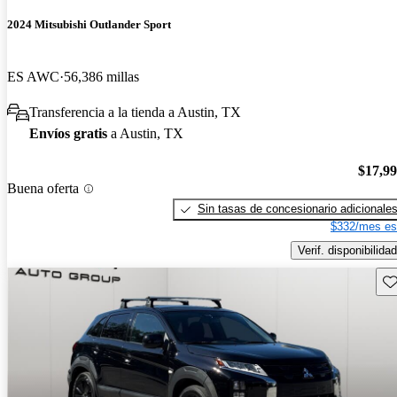
2024 Mitsubishi Outlander Sport
ES AWC
56,386 millas
Transferencia a la tienda a Austin, TX
Envíos gratis
a Austin, TX
$17,9
Buena oferta
Sin tasas de concesionario adicionale
$332/mes es
Verif. disponibilidad
Gu