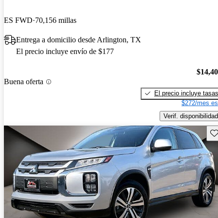
ES FWD
70,156 millas
Entrega a domicilio desde Arlington, TX
El precio incluye envío de $177
$14,4
Buena oferta
El precio incluye tasa
$272/mes es
Verif. disponibilidad
Gu