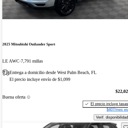
2025 Mitsubishi Outlander Sport
LE AWC
7,791 millas
Entrega a domicilio desde West Palm Beach, FL
El precio incluye envío de $1,099
$22,0
Buena oferta
El precio incluye tasa
$407/mes es
Verif. disponibilidad
Gu