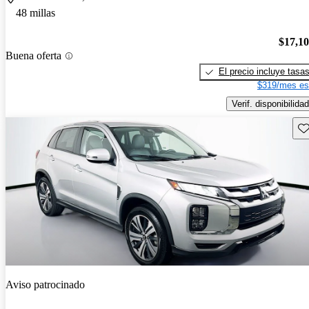
48 millas
$17,1
Buena oferta
El precio incluye tasa
$319/mes es
Verif. disponibilidad
Gu
Aviso patrocinado