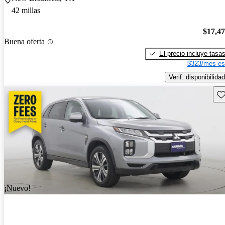
42 millas
$17,4
Buena oferta
El precio incluye tasa
$323/mes es
Verif. disponibilidad
Gu
¡Nuevo!