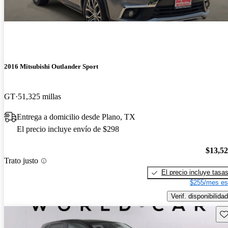
2016 Mitsubishi Outlander Sport
GT
51,325 millas
Entrega a domicilio desde Plano, TX
El precio incluye envío de $298
$13,5
Trato justo
El precio incluye tasa
$255/mes es
Verif. disponibilidad
Gu