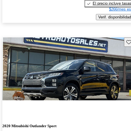
El precio incluye tasa
$266/mes es
Verif. disponibilidad
Gu
2020 Mitsubishi Outlander Sport