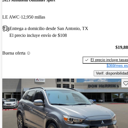
2023 Mitsubishi Outlander Sport
LE AWC
12,950 millas
Entrega a domicilio desde San Antonio, TX
El precio incluye envío de $108
$19,8
Buena oferta
El precio incluye tasa
$369/mes es
Verif. disponibilidad
Gu