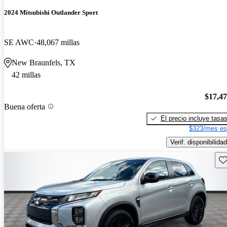
2024 Mitsubishi Outlander Sport
SE AWC
48,067 millas
New Braunfels, TX
42 millas
$17,4
Buena oferta
El precio incluye tasa
$323/mes es
Verif. disponibilidad
Gu