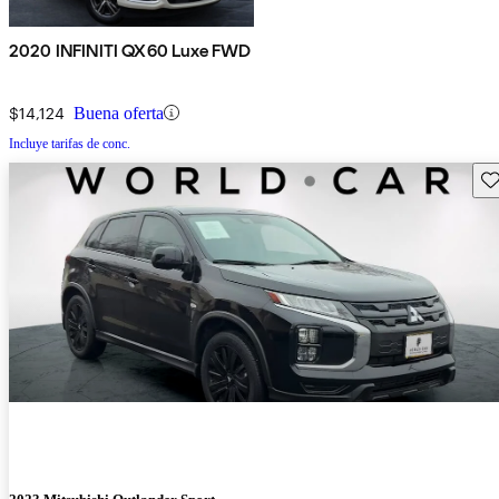
2020 INFINITI QX60 Luxe FWD
$14,124
Buena oferta
Incluye tarifas de conc.
Gu