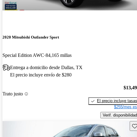
2020 Mitsubishi Outlander Sport
Special Edition AWC
84,165 millas
Entrega a domicilio desde Dallas, TX
El precio incluye envío de $280
$13,4
Trato justo
El precio incluye tasa
$255/mes es
Verif. disponibilidad
Gu