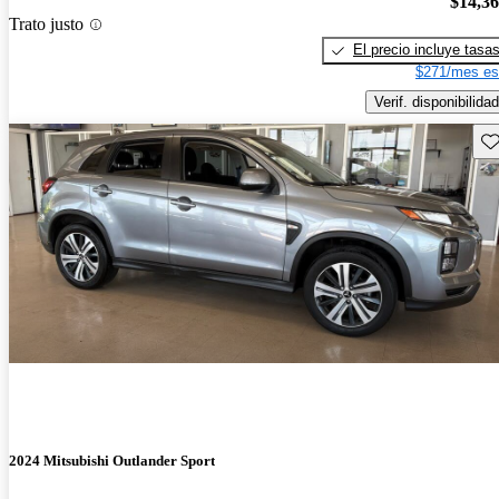
$14,3
Trato justo
El precio incluye tasa
$271/mes es
Verif. disponibilidad
Gu
2024 Mitsubishi Outlander Sport