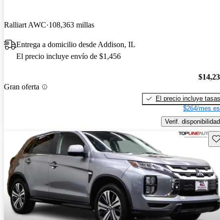
Ralliart AWC
108,363 millas
Entrega a domicilio desde Addison, IL
El precio incluye envío de $1,456
$14,2
Gran oferta
El precio incluye tasa
$264/mes es
Verif. disponibilidad
Gu