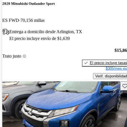
2020 Mitsubishi Outlander Sport
ES FWD
70,156 millas
Entrega a domicilio desde Arlington, TX
El precio incluye envío de $1,639
$15,8
Trato justo
El precio incluye tasa
$305/mes es
Verif. disponibilidad
Gu