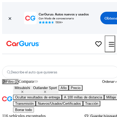
CarGurus: Autos nuevos y usados
Obtene
Con Modo de concesionario
150K+
Mitsubishi Outlander Sport usados en venta cerca de
Auburn, ME
Describe el auto que quisieras
Compara
Filtro (2)
Ordenar
Mitsubishi
Outlander Sport
Año
Precio
Ocultar resultados de entrega
A 100 millas de distancia
Millaje
Transmisión
Nuevos/Usados/Certificados
Tracción
Borrar todo
116 vehículos encontrados
Guardar búsque