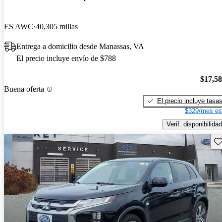
ES AWC
40,305 millas
Entrega a domicilio desde Manassas, VA
El precio incluye envío de $788
$17,5
Buena oferta
El precio incluye tasa
$329/mes es
Verif. disponibilidad
Gu