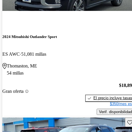
2024 Mitsubishi Outlander Sport
ES AWC
51,081 millas
Thomaston, ME
54 millas
$18,8
Gran oferta
El precio incluye tasa
$350/mes es
Verif. disponibilidad
Gu