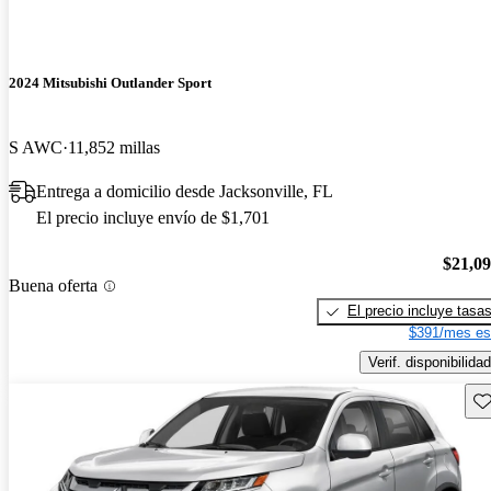
2024 Mitsubishi Outlander Sport
S AWC
11,852 millas
Entrega a domicilio desde Jacksonville, FL
El precio incluye envío de $1,701
$21,0
Buena oferta
El precio incluye tasa
$391/mes es
Verif. disponibilidad
Gu