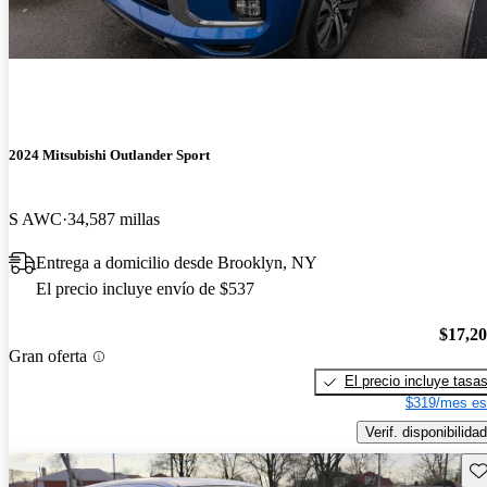
2024 Mitsubishi Outlander Sport
S AWC
34,587 millas
Entrega a domicilio desde Brooklyn, NY
El precio incluye envío de $537
$17,2
Gran oferta
El precio incluye tasa
$319/mes es
Verif. disponibilidad
Gu