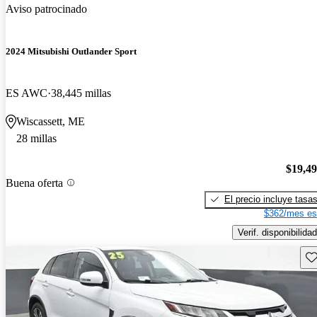
Aviso patrocinado
2024 Mitsubishi Outlander Sport
ES AWC
38,445 millas
Wiscassett, ME
28 millas
$19,4
Buena oferta
El precio incluye tasa
$362/mes es
Verif. disponibilidad
Gu