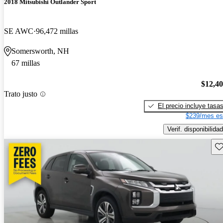
2018 Mitsubishi Outlander Sport
SE AWC
96,472 millas
Somersworth, NH
67 millas
$12,4
Trato justo
El precio incluye tasa
$239/mes es
Verif. disponibilidad
Gu