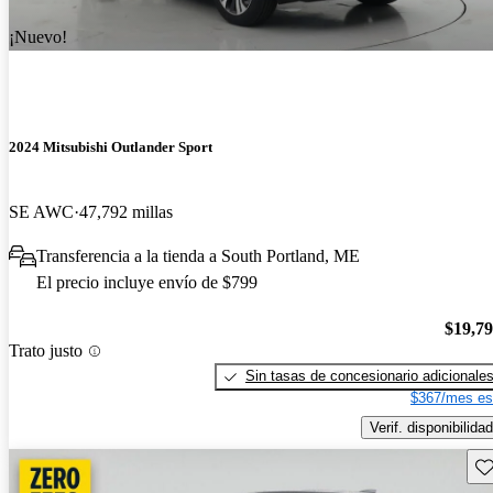
¡Nuevo!
2024 Mitsubishi Outlander Sport
SE AWC
47,792 millas
Transferencia a la tienda a South Portland, ME
El precio incluye envío de $799
$19,7
Trato justo
Sin tasas de concesionario adicionale
$367/mes es
Verif. disponibilidad
Gu