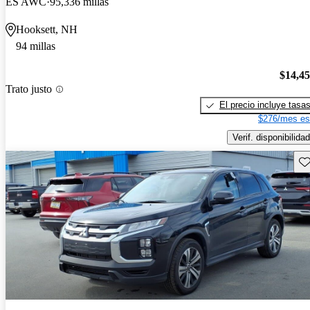
ES AWC
95,336 millas
Hooksett, NH
94 millas
$14,4
Trato justo
El precio incluye tasa
$276/mes es
Verif. disponibilidad
Gu