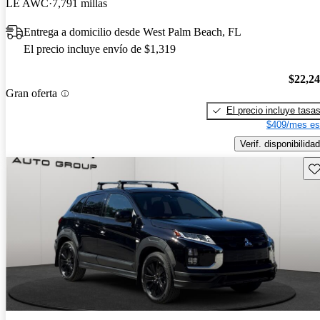
LE AWC
7,791 millas
Entrega a domicilio desde West Palm Beach, FL
El precio incluye envío de $1,319
$22,2
Gran oferta
El precio incluye tasa
$409/mes es
Verif. disponibilidad
Gu