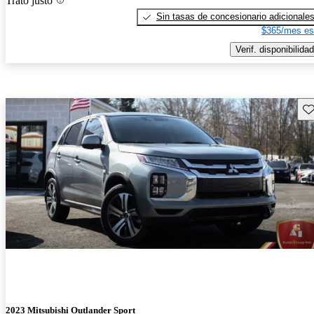
Trato justo
Sin tasas de concesionario adicionale
$365/mes es
Verif. disponibilidad
Gu
2023 Mitsubishi Outlander Sport