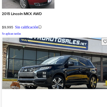
2015 Lincoln MKX AWD
$9,995
Sin calificación
Se aplican tarifas
Gu