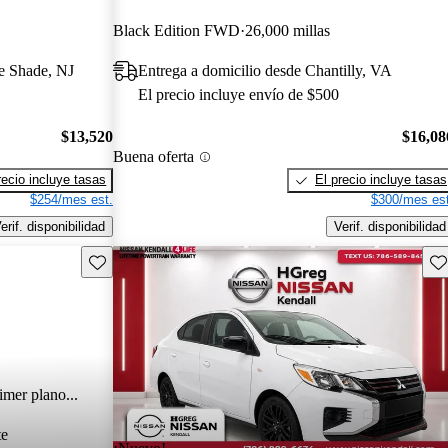
Black Edition FWD
26,000 millas
e Shade, NJ
Entrega a domicilio desde Chantilly, VA
El precio incluye envío de $500
$13,520
$16,08
Buena oferta
recio incluye tasas
El precio incluye tasas
$254/mes est.
$300/mes est
erif. disponibilidad
Verif. disponibilidad
Guarda este Aviso
Gu
imer plano...
te