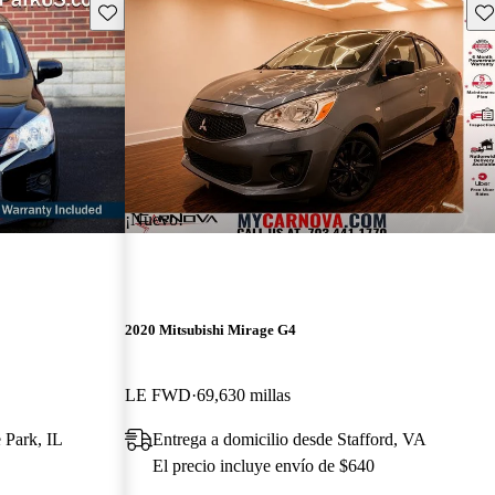
Guarda este Aviso
Gu
¡Nuevo!
2020 Mitsubishi Mirage G4
LE FWD
69,630 millas
 Park, IL
Entrega a domicilio desde Stafford, VA
El precio incluye envío de $640