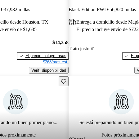
D
37,982 millas
Black Edition FWD
56,820 millas
cilio desde Houston, TX
Entrega a domicilio desde Mapl
uye envío de $1,635
El precio incluye envío de $722
$14,358
Trato justo
El precio incluye tasas
El p
$268/mes est.
Verif. disponibilidad
V
Guarda este Aviso
rando un buen primer plano...
Se está preparando un buen pr
otos próximamente
Fotos próximamen