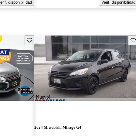
erif. disponibilidad
Verif. disponibilidad
Guarda este Aviso
Gu
¡Nuevo!
2024 Mitsubishi Mirage G4