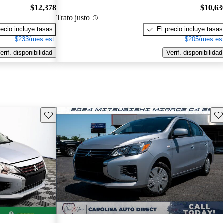
$12,378
$10,63
Trato justo
recio incluye tasas
El precio incluye tasas
$233/mes est.
$205/mes est
erif. disponibilidad
Verif. disponibilidad
Guarda este Aviso
Gu