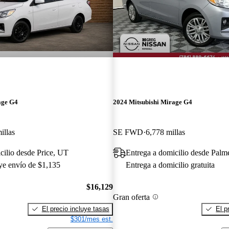
age G4
2024 Mitsubishi Mirage G4
illas
SE FWD
6,778 millas
cilio desde Price, UT
Entrega a domicilio desde Palm
uye envío de $1,135
Entrega a domicilio gratuita
$16,129
Gran oferta
El precio incluye tasas
El p
$301/mes est.