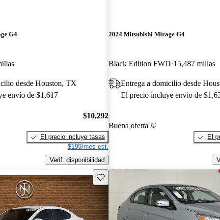
age G4
2024 Mitsubishi Mirage G4
illas
Black Edition FWD
15,487 millas
cilio desde Houston, TX
Entrega a domicilio desde Hou
uye envío de $1,617
El precio incluye envío de $1,6
$10,292
Buena oferta
El precio incluye tasas
El p
$199/mes est.
Verif. disponibilidad
V
Guarda este Aviso