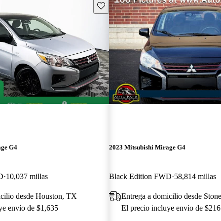
Guarda este Aviso
age G4
2023 Mitsubishi Mirage G4
D
10,037 millas
Black Edition FWD
58,814 millas
cilio desde Houston, TX
Entrega a domicilio desde Stone
uye envío de $1,635
El precio incluye envío de $216