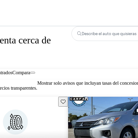
Describe el auto que quisieras
enta cerca de
trados
Compara
Mostrar solo avisos que incluyan tasas del concesio
cios transparentes.
Guarda este Aviso