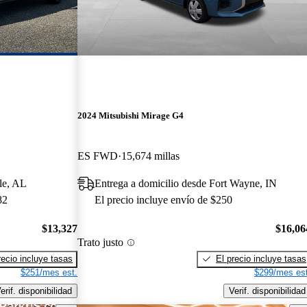
2024 Mitsubishi Mirage G4
ES FWD
15,674 millas
le, AL
Entrega a domicilio desde Fort Wayne, IN
82
El precio incluye envío de $250
$13,327
$16,06
Trato justo
recio incluye tasas
El precio incluye tasas
$251/mes est.
$299/mes est
erif. disponibilidad
Verif. disponibilidad