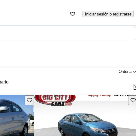
Iniciar sesión o registrarse
Ordenar
nario
Guarda este Aviso
Gu