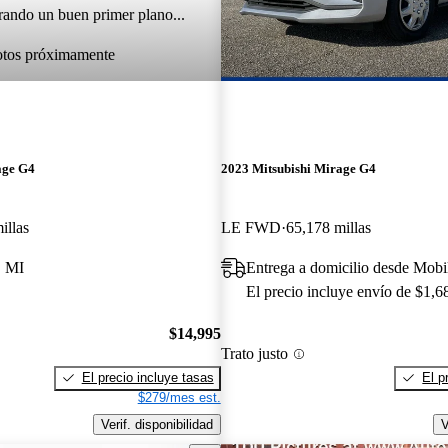
rando un buen primer plano...
otos próximamente
age G4
2023 Mitsubishi Mirage G4
illas
LE FWD
65,178 millas
, MI
Entrega a domicilio desde Mobi
El precio incluye envío de $1,6
$14,995
Trato justo
El precio incluye tasas
El p
$279/mes est.
Verif. disponibilidad
V