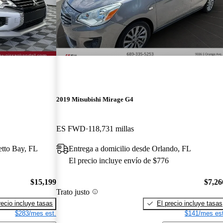
2019 Mitsubishi Mirage G4
ES FWD
118,731 millas
etto Bay, FL
Entrega a domicilio desde Orlando, FL
El precio incluye envío de $776
$15,199
$7,26
Trato justo
recio incluye tasas
El precio incluye tasas
$283/mes est.
$141/mes est