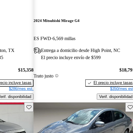
2024 Mitsubishi Mirage G4
ES FWD
6,569 millas
ston, TX
Entrega a domicilio desde High Point, NC
35
El precio incluye envío de $599
$15,358
$18,79
Trato justo
recio incluye tasas
El precio incluye tasas
$286/mes est.
$350/mes est
erif. disponibilidad
Verif. disponibilidad
Guarda este Aviso
Gu