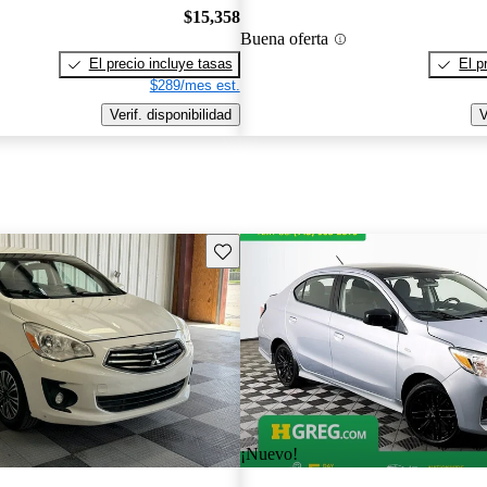
$15,358
Buena oferta
El precio incluye tasas
El p
$289/mes est.
Verif. disponibilidad
V
Guarda este Aviso
¡Nuevo!