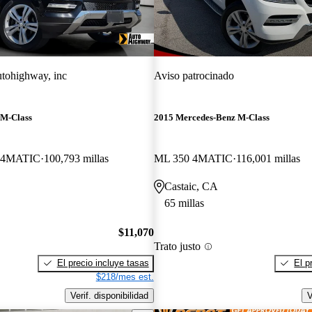
tohighway, inc
Aviso patrocinado
 M-Class
2015 Mercedes-Benz M-Class
 4MATIC
100,793 millas
ML 350 4MATIC
116,001 millas
Castaic, CA
65 millas
$11,070
Trato justo
El precio incluye tasas
El p
$218/mes est.
Verif. disponibilidad
V