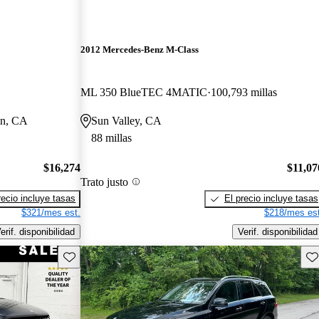
2012 Mercedes-Benz M-Class
ML 350 BlueTEC 4MATIC
100,793 millas
on, CA
Sun Valley, CA
88 millas
$16,274
$11,07
Trato justo
recio incluye tasas
El precio incluye tasas
$321/mes est.
$218/mes est
erif. disponibilidad
Verif. disponibilidad
Guarda este Aviso
Gu