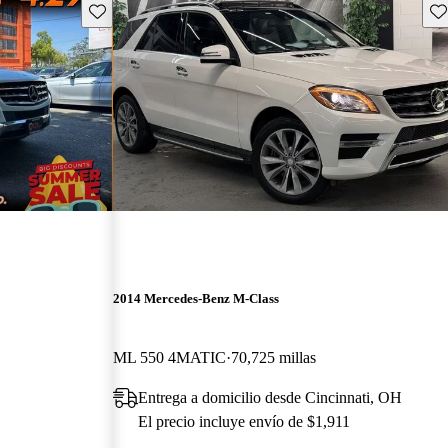
Guarda este Aviso
Gu
2014 Mercedes-Benz M-Class
ML 550 4MATIC
70,725 millas
Entrega a domicilio desde Cincinnati, OH
El precio incluye envío de $1,911