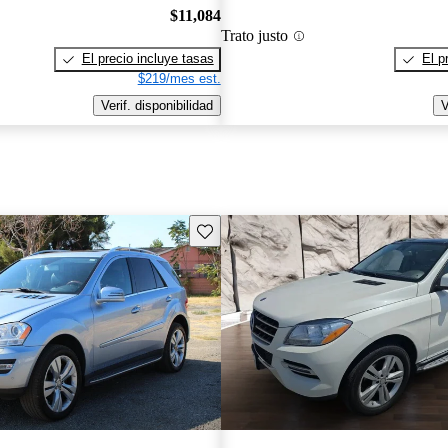
$11,084
Trato justo
El precio incluye tasas
El p
$219/mes est.
Verif. disponibilidad
V
Guarda este Aviso