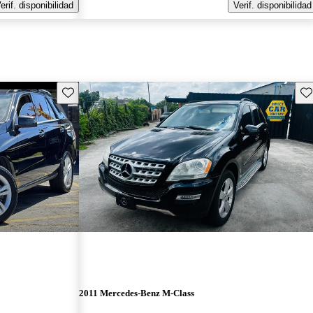
erif. disponibilidad
Verif. disponibilidad
Guarda este Aviso
Gu
2011 Mercedes-Benz M-Class