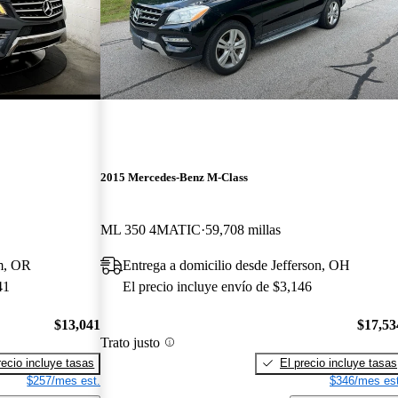
2015 Mercedes-Benz M-Class
ML 350 4MATIC
59,708 millas
em, OR
Entrega a domicilio desde Jefferson, OH
41
El precio incluye envío de $3,146
$13,041
$17,53
Trato justo
recio incluye tasas
El precio incluye tasas
$257/mes est.
$346/mes est