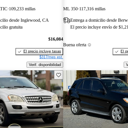
TIC
109,233 millas
ML 350
117,316 millas
icilio desde Inglewood, CA
Entrega a domicilio desde Berw
ilio gratuita
El precio incluye envío de $1,2
$16,084
Buena oferta
El precio incluye tasas
El p
$317/mes est.
Verif. disponibilidad
V
Guarda este Aviso