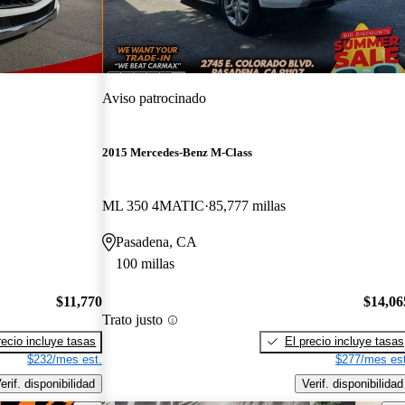
Aviso patrocinado
2015 Mercedes-Benz M-Class
ML 350 4MATIC
85,777 millas
Pasadena, CA
100 millas
$11,770
$14,06
Trato justo
recio incluye tasas
El precio incluye tasas
$232/mes est.
$277/mes est
erif. disponibilidad
Verif. disponibilidad