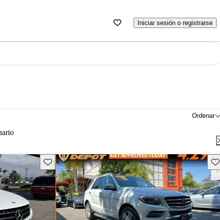
Iniciar sesión o registrarse
Ordenar
nario
Guarda este Aviso
Gu