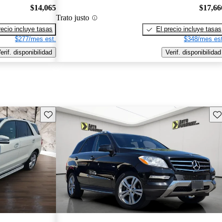
$14,065
$17,66
Trato justo
recio incluye tasas
El precio incluye tasas
$277/mes est.
$348/mes est
erif. disponibilidad
Verif. disponibilidad
Guarda este Aviso
Gu