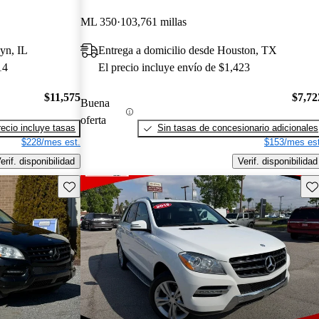
ML 350
103,761 millas
yn, IL
Entrega a domicilio desde Houston, TX
14
El precio incluye envío de $1,423
$11,575
$7,72
Buena
oferta
recio incluye tasas
Sin tasas de concesionario adicionales
$228/mes est.
$153/mes est
erif. disponibilidad
Verif. disponibilidad
Guarda este Aviso
Gu