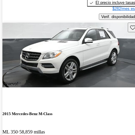
El precio incluye tasa
$282/mes es
Verif. disponibilidad
Gu
¡Nuevo!
2015 Mercedes-Benz M-Class
ML 350
58,859 millas