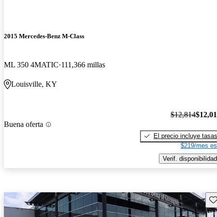
2015 Mercedes-Benz M-Class
ML 350 4MATIC
111,366 millas
Louisville, KY
$12,814
$12,0
Buena oferta
El precio incluye tasa
$219/mes es
Verif. disponibilidad
Gu