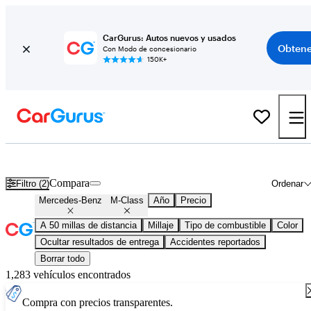
CarGurus: Autos nuevos y usados
Obtene
Con Modo de concesionario
150K+
Mercedes-Benz M-Class usados en venta en todo el país
Compara
Filtro (2)
Ordenar
Mercedes-Benz
M-Class
Año
Precio
A 50 millas de distancia
Millaje
Tipo de combustible
Color
Ocultar resultados de entrega
Accidentes reportados
Borrar todo
1,283 vehículos encontrados
Compra con precios transparentes.