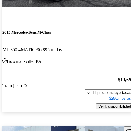
2015 Mercedes-Benz M-Class
ML 350 4MATIC
96,895 millas
Bowmansville, PA
$13,6
Trato justo
El precio incluye tasa
$250/mes es
Verif. disponibilidad
Gu