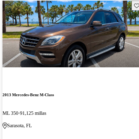
Gu
2013 Mercedes-Benz M-Class
ML 350
91,125 millas
Sarasota, FL