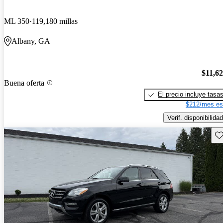
ML 350
119,180 millas
Albany, GA
$11,6
Buena oferta
El precio incluye tasa
$212/mes es
Verif. disponibilidad
Gu