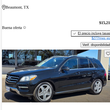
Beaumont, TX
$15,2
Buena oferta
El precio incluye tasa
$277/mes es
Verif. disponibilidad
Gu