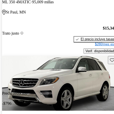
ML 350 4MATIC
95,009 millas
St Paul, MN
$15,3
Trato justo
El precio incluye tasa
$280/mes es
Verif. disponibilidad
Gu
Precio reducido
-$796