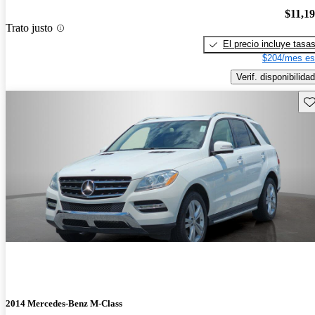
$11,1
Trato justo
El precio incluye tasa
$204/mes es
Verif. disponibilidad
Gu
2014 Mercedes-Benz M-Class