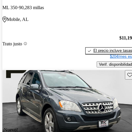
ML 350
90,283 millas
Mobile, AL
$11,1
Trato justo
El precio incluye tasa
$204/mes es
Verif. disponibilidad
Gu
¡Nuevo!