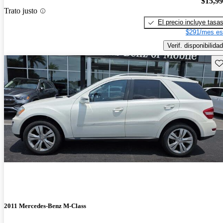
$15,9
Trato justo
El precio incluye tasa
$291/mes es
Verif. disponibilidad
Gu
2011 Mercedes-Benz M-Class