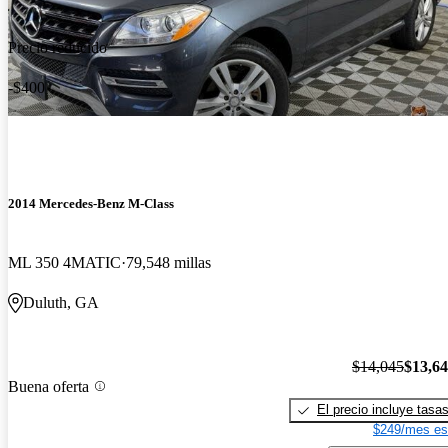
Precio reducido
-$400
2014 Mercedes-Benz M-Class
ML 350 4MATIC
79,548 millas
Duluth, GA
$14,045
$13,6
Buena oferta
El precio incluye tasa
$249/mes es