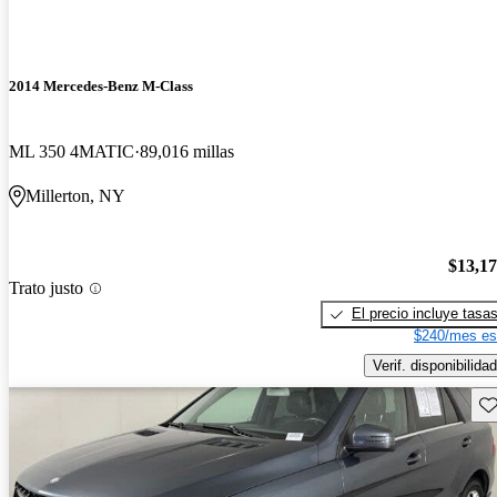
2014 Mercedes-Benz M-Class
ML 350 4MATIC
89,016 millas
Millerton, NY
$13,1
Trato justo
El precio incluye tasa
$240/mes es
Verif. disponibilidad
Gu