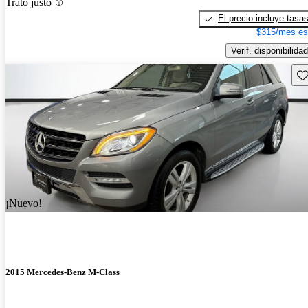
Trato justo
El precio incluye tasa
$315/mes es
Verif. disponibilidad
Gu
¡Nuevo!
2015 Mercedes-Benz M-Class