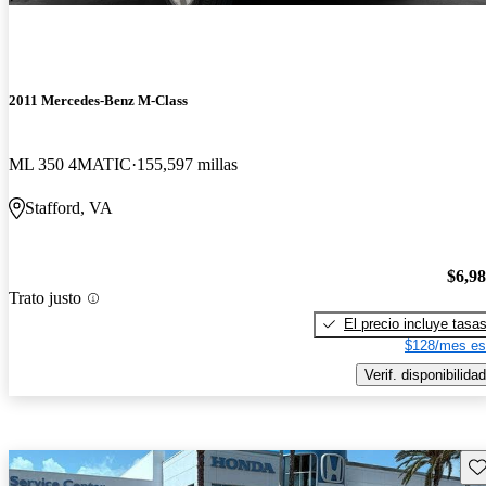
2011 Mercedes-Benz M-Class
ML 350 4MATIC
155,597 millas
Stafford, VA
$6,9
Trato justo
El precio incluye tasa
$128/mes es
Verif. disponibilidad
Gu