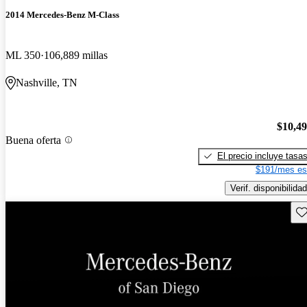
2014 Mercedes-Benz M-Class
ML 350
106,889 millas
Nashville, TN
$10,4
Buena oferta
El precio incluye tasa
$191/mes es
Verif. disponibilidad
Gu