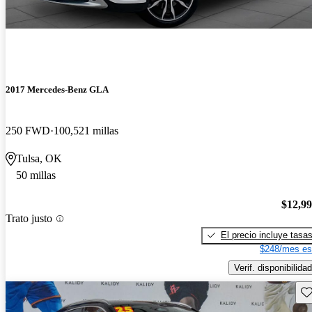
2017 Mercedes-Benz GLA
250 FWD
100,521 millas
Tulsa, OK
50 millas
$12,9
Trato justo
El precio incluye tasa
$248/mes es
Verif. disponibilidad
Gu