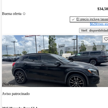
$34,5
Buena oferta
El precio incluye tasa
$629/mes es
Verif. disponibilidad
Gu
¡Nuevo!
Aviso patrocinado