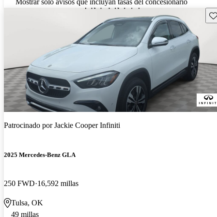
Mostrar solo avisos que incluyan tasas del concesionario
Gu
Patrocinado por
Jackie Cooper Infiniti
2025 Mercedes-Benz GLA
250 FWD
16,592 millas
Tulsa, OK
49 millas