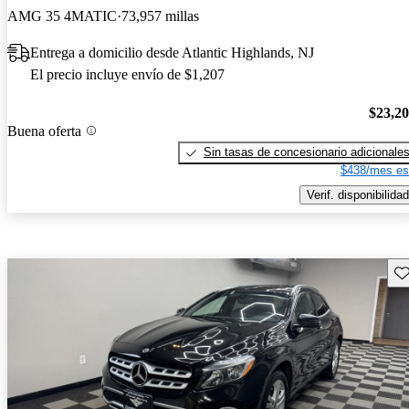
AMG 35 4MATIC
73,957 millas
Entrega a domicilio desde Atlantic Highlands, NJ
El precio incluye envío de $1,207
$23,2
Buena oferta
Sin tasas de concesionario adicionale
$438/mes es
Verif. disponibilidad
Gu