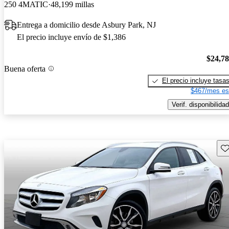
250 4MATIC
48,199 millas
Entrega a domicilio desde Asbury Park, NJ
El precio incluye envío de $1,386
$24,7
Buena oferta
El precio incluye tasa
$467/mes es
Verif. disponibilidad
Gu