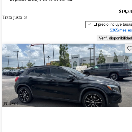
$19,3
Trato justo
El precio incluye tasa
$365/mes es
Verif. disponibilidad
Gu
¡Nuevo!