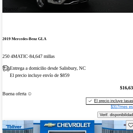
¡Nuevo!
2019 Mercedes-Benz GLA
250 4MATIC
84,647 millas
Entrega a domicilio desde Salisbury, NC
El precio incluye envío de $859
$16,6
Buena oferta
El precio incluye tasa
$317/mes es
Verif. disponibilidad
Gu