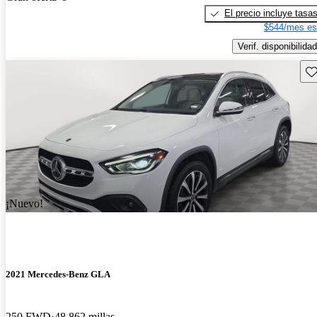
El precio incluye tasa
$544/mes es
Verif. disponibilidad
Gu
¡Nuevo!
2021 Mercedes-Benz GLA
250 FWD
48,862 millas