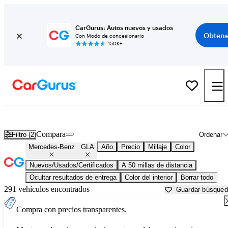
CarGurus: Autos nuevos y usados
Obtene
Con Modo de concesionario
150K+
Mercedes-Benz GLA usados en venta cerca de
Bartlesville, OK
Compara
Filtro (2)
Ordenar
Mercedes-Benz
GLA
Año
Precio
Millaje
Color
Nuevos/Usados/Certificados
A 50 millas de distancia
Ocultar resultados de entrega
Color del interior
Borrar todo
291 vehículos encontrados
Guardar búsque
Compra con precios transparentes.