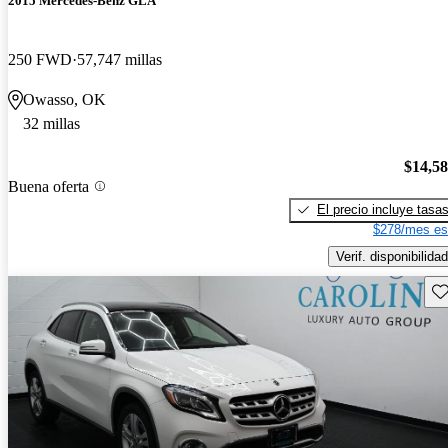
2015 Mercedes-Benz GLA
250 FWD
57,747 millas
Owasso, OK
32 millas
$14,5
Buena oferta
El precio incluye tasa
$278/mes es
Verif. disponibilidad
Gu