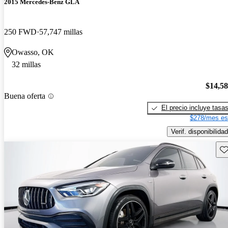
2015 Mercedes-Benz GLA
250 FWD
57,747 millas
Owasso, OK
32 millas
$14,5
Buena oferta
El precio incluye tasa
$278/mes es
Verif. disponibilidad
Gu