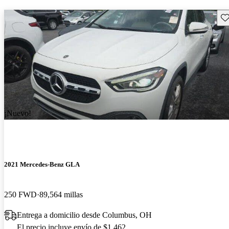
Gu
¡Nuevo!
2021 Mercedes-Benz GLA
250 FWD
89,564 millas
Entrega a domicilio desde Columbus, OH
El precio incluye envío de $1,462