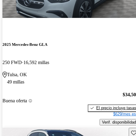
2025 Mercedes-Benz GLA
250 FWD
16,592 millas
Tulsa, OK
49 millas
$34,5
Buena oferta
El precio incluye tasa
$629/mes es
Verif. disponibilidad
Gu