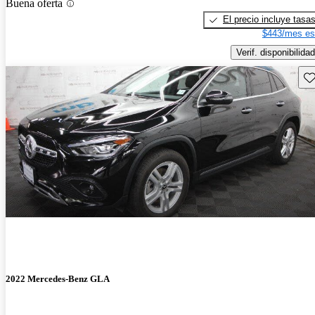
Buena oferta
El precio incluye tasa
$443/mes es
Verif. disponibilidad
Gu
2022 Mercedes-Benz GLA