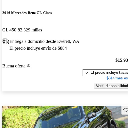
2016 Mercedes-Benz GL-Class
GL 450
82,329 millas
Entrega a domicilio desde Everett, WA
El precio incluye envío de $884
$15,9
Buena oferta
El precio incluye tasa
$314/mes es
Verif. disponibilidad
Gu