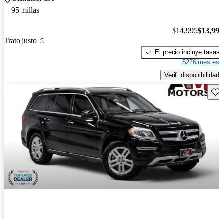
95 millas
$14,995
$13,9
Trato justo
El precio incluye tasa
$276/mes es
Verif. disponibilidad
Gu