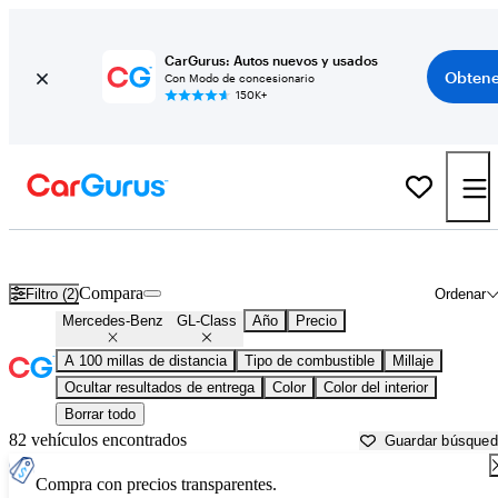
CarGurus: Autos nuevos y usados
Obtene
Con Modo de concesionario
150K+
Mercedes-Benz GL-Class usados en venta cerca de
Bakersfield, CA
Compara
Filtro (2)
Ordenar
Mercedes-Benz
GL-Class
Año
Precio
A 100 millas de distancia
Tipo de combustible
Millaje
Ocultar resultados de entrega
Color
Color del interior
Borrar todo
82 vehículos encontrados
Guardar búsque
Compra con precios transparentes.