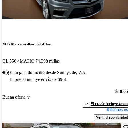
2015 Mercedes-Benz GL-Class
GL 550 4MATIC
74,398 millas
Entrega a domicilio desde Sunnyside, WA
El precio incluye envío de $961
$18,0
Buena oferta
El precio incluye tasa
$356/mes es
Verif. disponibilidad
Gu