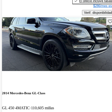
El precio incluye tasa
$286/mes es
Verif. disponibilidad
Gu
2014 Mercedes-Benz GL-Class
GL 450 4MATIC
110,605 millas