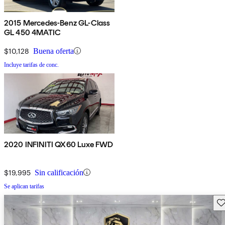
2015 Mercedes-Benz GL-Class
GL 450 4MATIC
$10,128
Buena oferta
Incluye tarifas de conc.
2020 INFINITI QX60 Luxe FWD
$19,995
Sin calificación
Se aplican tarifas
Gu