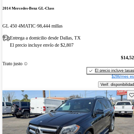
2014 Mercedes-Benz GL-Class
GL 450 4MATIC
98,444 millas
Entrega a domicilio desde Dallas, TX
El precio incluye envío de $2,807
$14,5
Trato justo
El precio incluye tasa
$286/mes es
Verif. disponibilidad
Gu