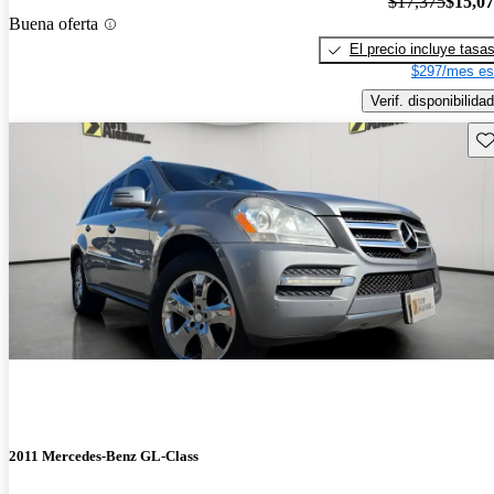
$17,375
$15,0
Buena oferta
El precio incluye tasa
$297/mes es
Verif. disponibilidad
Gu
2011 Mercedes-Benz GL-Class