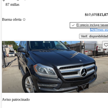
87 millas
$17,375
$15,0
Buena oferta
El precio incluye tasa
$297/mes es
Verif. disponibilidad
Gu
Aviso patrocinado