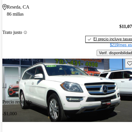
Reseda, CA
86 millas
$11,0
Trato justo
El precio incluye tasa
$219/mes es
Verif. disponibilidad
Gu
Precio reducido
-$1,000