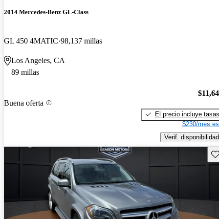
2014 Mercedes-Benz GL-Class
GL 450 4MATIC
98,137 millas
Los Angeles, CA
89 millas
$11,6
Buena oferta
El precio incluye tasa
$230/mes es
Verif. disponibilidad
Gu