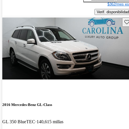
$362/mes es
Verif. disponibilidad
Gu
2016 Mercedes-Benz GL-Class
GL 350 BlueTEC
140,615 millas