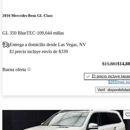
2016 Mercedes-Benz GL-Class
GL 350 BlueTEC
109,044 millas
Entrega a domicilio desde Las Vegas, NV
El precio incluye envío de $339
$15,881
$14,8
Buena oferta
El precio incluye tasa
$293/mes es
Verif. disponibilidad
Gu