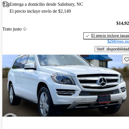
Entrega a domicilio desde Salisbury, NC
El precio incluye envío de $2,149
$14,9
Trato justo
El precio incluye tasa
$294/mes es
Verif. disponibilidad
Gu