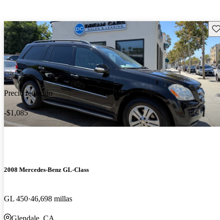
Gu
Precio reducido
-$1,085
2008 Mercedes-Benz GL-Class
GL 450
46,698 millas
Glendale, CA