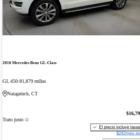
2016 Mercedes-Benz GL-Class
GL 450
81,879 millas
Naugatuck, CT
$16,7
Trato justo
El precio incluye tasa
$242/mes es