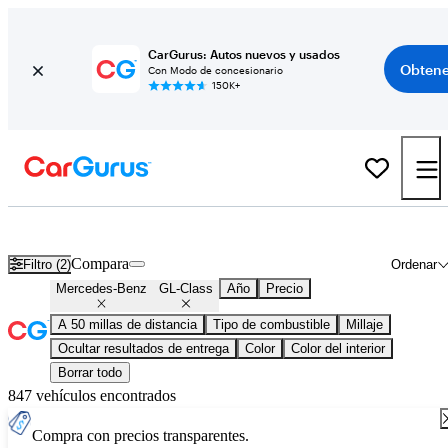
CarGurus: Autos nuevos y usados
Obtene
Con Modo de concesionario
150K+
Mercedes-Benz GL-Class usados en venta en todo el país
Compara
Filtro (2)
Ordenar
Mercedes-Benz
GL-Class
Año
Precio
A 50 millas de distancia
Tipo de combustible
Millaje
Ocultar resultados de entrega
Color
Color del interior
Borrar todo
847 vehículos encontrados
Compra con precios transparentes.