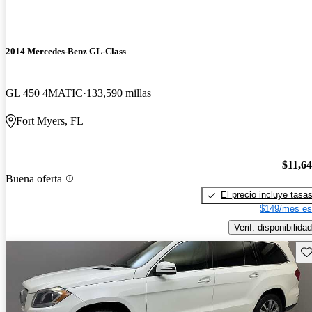
2014 Mercedes-Benz GL-Class
GL 450 4MATIC
133,590 millas
Fort Myers, FL
$11,6
Buena oferta
El precio incluye tasa
$149/mes es
Verif. disponibilidad
Gu