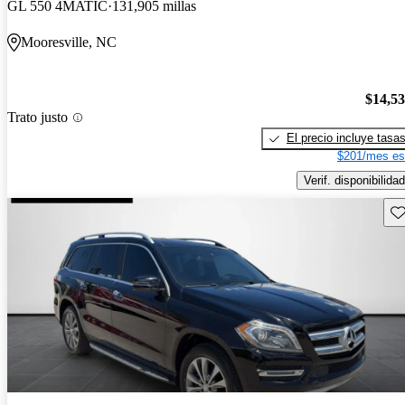
GL 550 4MATIC
131,905 millas
Mooresville, NC
$14,5
Trato justo
El precio incluye tasa
$201/mes es
Verif. disponibilidad
Gu