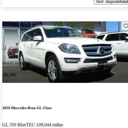
Verif. disponibilidad
Gu
Precio reducido
-$1,000
2016 Mercedes-Benz GL-Class
GL 350 BlueTEC
109,044 millas