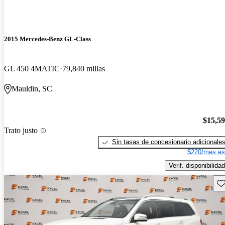
2015 Mercedes-Benz GL-Class
GL 450 4MATIC
79,840 millas
Mauldin, SC
$15,5
Trato justo
Sin tasas de concesionario adicionale
$220/mes es
Verif. disponibilidad
Gu