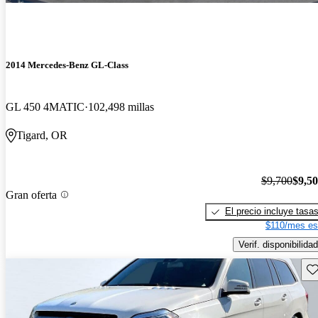
2014 Mercedes-Benz GL-Class
GL 450 4MATIC
102,498 millas
Tigard, OR
$9,700
$9,5
Gran oferta
El precio incluye tasa
$110/mes es
Verif. disponibilidad
Gu