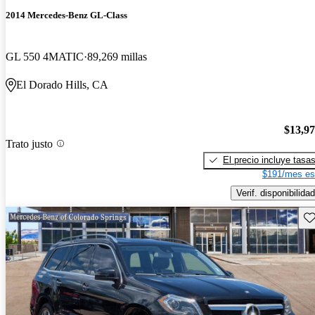
2014 Mercedes-Benz GL-Class
GL 550 4MATIC
89,269 millas
El Dorado Hills, CA
$13,9
Trato justo
El precio incluye tasa
$191/mes es
Verif. disponibilidad
Gu