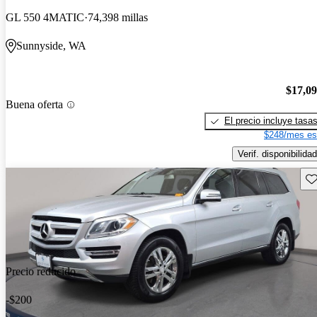
GL 550 4MATIC
74,398 millas
Sunnyside, WA
$17,0
Buena oferta
El precio incluye tasa
$248/mes es
Verif. disponibilidad
Gu
Precio reducido
-$200