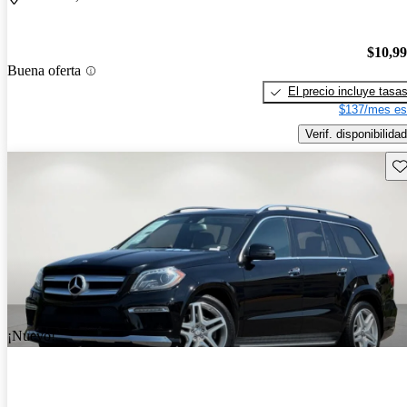
$10,9
Buena oferta
El precio incluye tasa
$137/mes es
Verif. disponibilidad
Gu
¡Nuevo!