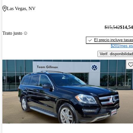
Las Vegas, NV
$15,542
$14,5
Trato justo
El precio incluye tasa
$201/mes es
Verif. disponibilidad
Gu