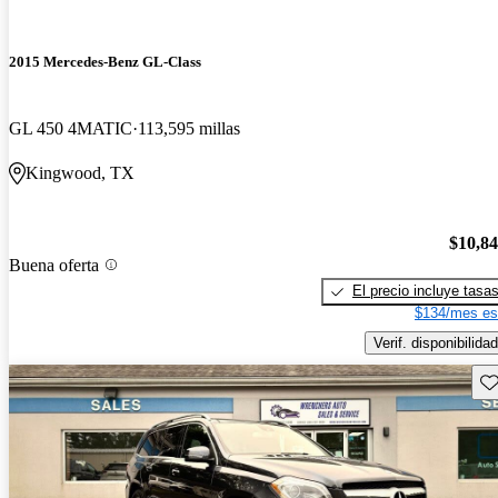
2015 Mercedes-Benz GL-Class
GL 450 4MATIC
113,595 millas
Kingwood, TX
$10,8
Buena oferta
El precio incluye tasa
$134/mes es
Verif. disponibilidad
Gu