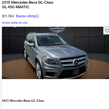
2015 Mercedes-Benz GL-Class
GL 450 4MATIC
$11,784
Buena oferta
Incluye tarifas de conc.
Gu
2015 Mercedes-Benz GL-Class