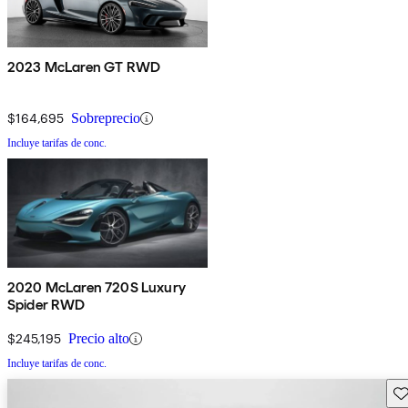
2023 McLaren GT RWD
$164,695
Sobreprecio
Incluye tarifas de conc.
2020 McLaren 720S Luxury
Spider RWD
$245,195
Precio alto
Incluye tarifas de conc.
Gu