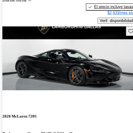
El precio incluye tasa
$2,633/mes es
Verif. disponibilidad
Gu
2020 McLaren 720S