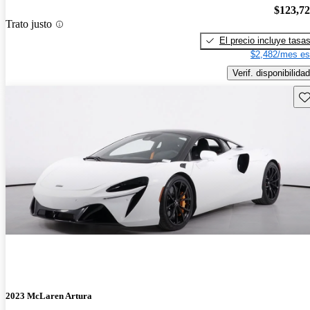
$123,7
Trato justo
El precio incluye tasa
$2,482/mes es
Verif. disponibilidad
Gu
2023 McLaren Artura