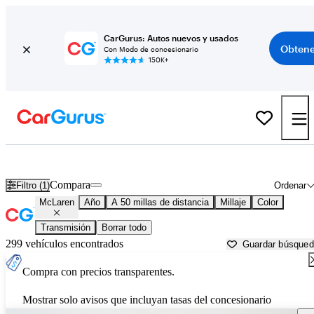
CarGurus: Autos nuevos y usados
Obtene
Con Modo de concesionario
150K+
Autos McLaren usados en venta cerca de
Tacoma, WA
Compara
Filtro (1)
Ordenar
McLaren
Año
A 50 millas de distancia
Millaje
Color
Transmisión
Borrar todo
299 vehículos encontrados
Guardar búsque
Compra con precios transparentes.
Mostrar solo avisos que incluyan tasas del concesionario