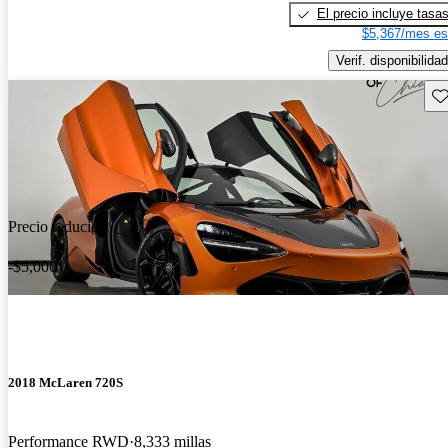
El precio incluye tasa
$5,367/mes es
Verif. disponibilidad
Gu
Precio reducido
-$5,000
2018 McLaren 720S
Performance RWD
8,333 millas