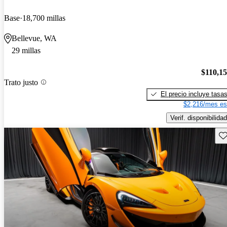
Base
18,700 millas
Bellevue, WA
29 millas
$110,1
Trato justo
El precio incluye tasa
$2,216/mes es
Verif. disponibilidad
Gu