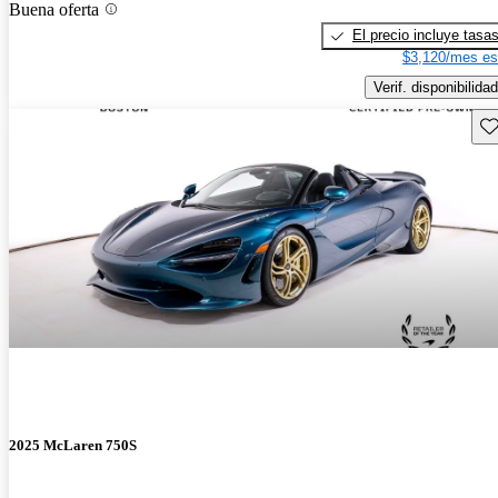
Buena oferta
El precio incluye tasa
$3,120/mes es
Verif. disponibilidad
Gu
2025 McLaren 750S