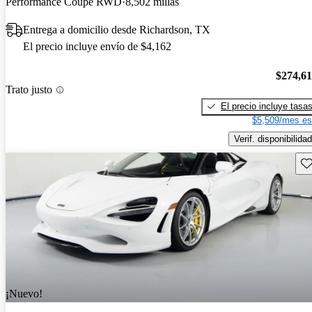
Performance Coupe RWD
8,502 millas
Entrega a domicilio desde Richardson, TX
El precio incluye envío de $4,162
$274,6
Trato justo
El precio incluye tasa
$5,509/mes es
Verif. disponibilidad
Gu
¡Nuevo!