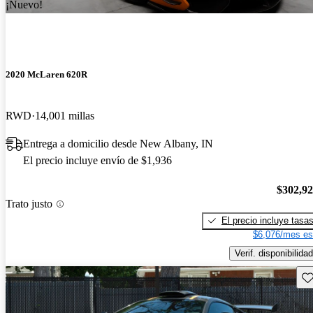
¡Nuevo!
2020 McLaren 620R
RWD
14,001 millas
Entrega a domicilio desde New Albany, IN
El precio incluye envío de $1,936
$302,9
Trato justo
El precio incluye tasa
$6,076/mes es
Verif. disponibilidad
Gu