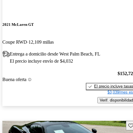
2021 McLaren GT
Coupe RWD
12,109 millas
Entrega a domicilio desde West Palm Beach, FL
El precio incluye envío de $4,032
$152,7
Buena oferta
El precio incluye tasa
$3,039/mes es
Verif. disponibilidad
Gu