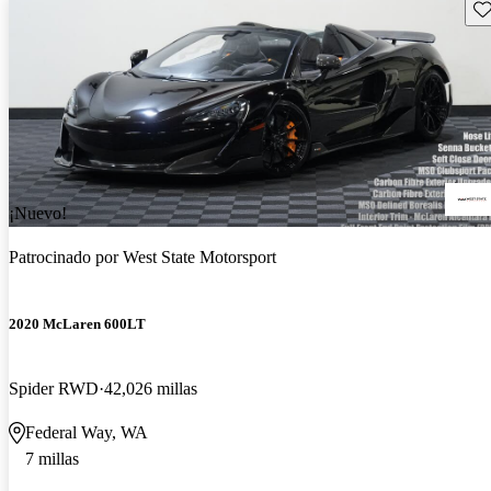
Gu
¡Nuevo!
Patrocinado por
West State Motorsport
2020 McLaren 600LT
Spider RWD
42,026 millas
Federal Way, WA
7 millas