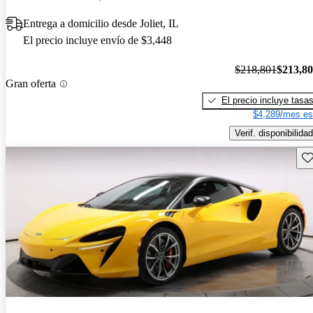
Entrega a domicilio desde Joliet, IL
El precio incluye envío de $3,448
$218,801
$213,8
Gran oferta
El precio incluye tasa
$4,289/mes es
Verif. disponibilidad
Gu