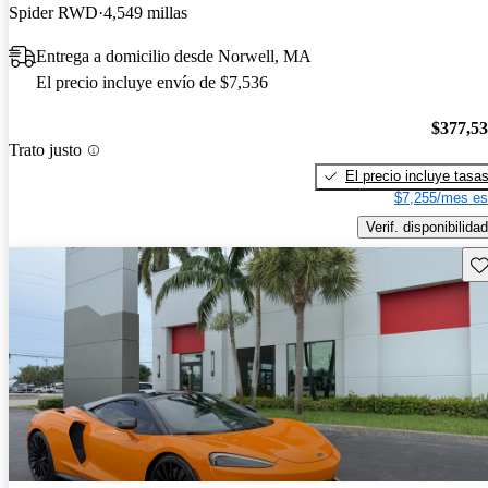
Spider RWD
4,549 millas
Entrega a domicilio desde Norwell, MA
El precio incluye envío de $7,536
$377,5
Trato justo
El precio incluye tasa
$7,255/mes es
Verif. disponibilidad
Gu