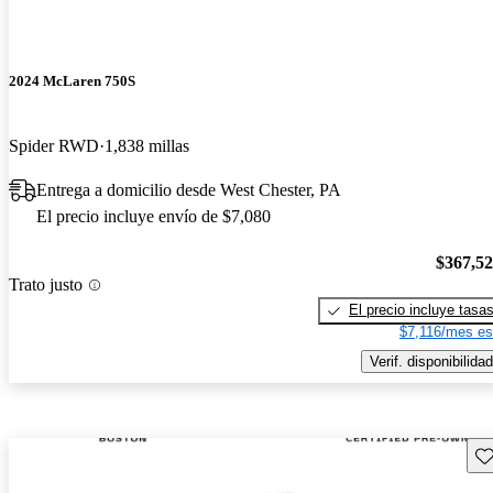
2024 McLaren 750S
Spider RWD
1,838 millas
Entrega a domicilio desde West Chester, PA
El precio incluye envío de $7,080
$367,5
Trato justo
El precio incluye tasa
$7,116/mes es
Verif. disponibilidad
Gu