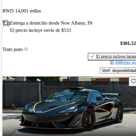
RWD
14,001 millas
Entrega a domicilio desde New Albany, IN
El precio incluye envío de $533
$301,5
Trato justo
El precio incluye tasa
$5,648/mes es
Verif. disponibilidad
Gu