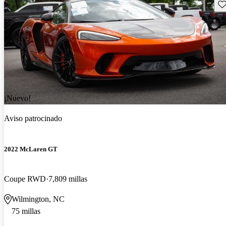
Gu
¡Nuevo!
Aviso patrocinado
2022 McLaren GT
Coupe RWD
7,809 millas
Wilmington, NC
75 millas