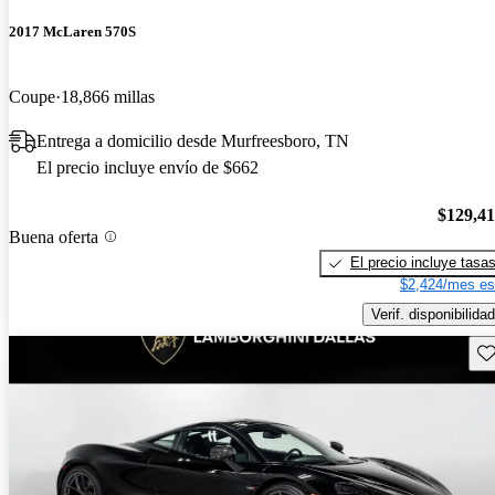
2017 McLaren 570S
Coupe
18,866 millas
Entrega a domicilio desde Murfreesboro, TN
El precio incluye envío de $662
$129,4
Buena oferta
El precio incluye tasa
$2,424/mes es
Verif. disponibilidad
Gu