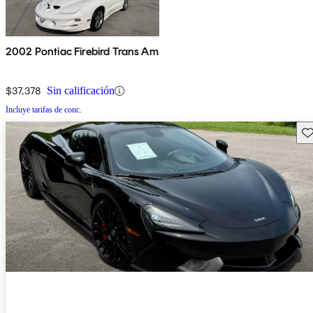
2002 Pontiac Firebird Trans Am
$37,378
Sin calificación
Incluye tarifas de conc.
Gu