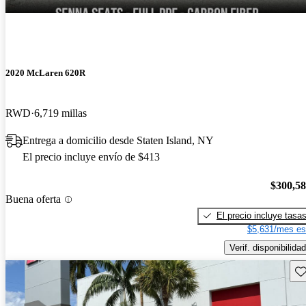
2020 McLaren 620R
RWD
6,719 millas
Entrega a domicilio desde Staten Island, NY
El precio incluye envío de $413
$300,5
Buena oferta
El precio incluye tasa
$5,631/mes es
Verif. disponibilidad
Gu