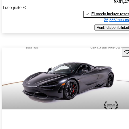
$361,4
Trato justo
El precio incluye tasa
$6,536/mes es
Verif. disponibilidad
Gu