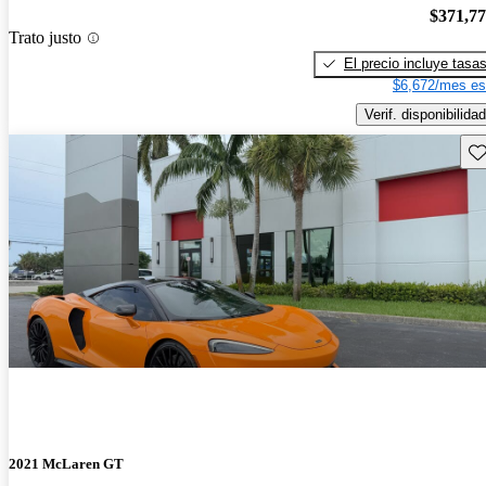
$371,7
Trato justo
El precio incluye tasa
$6,672/mes es
Verif. disponibilidad
Gu
2021 McLaren GT