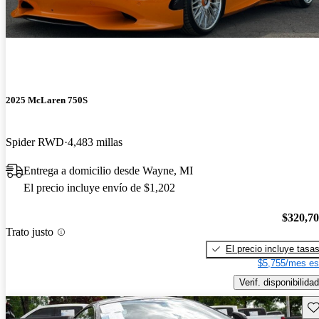
2025 McLaren 750S
Spider RWD
4,483 millas
Entrega a domicilio desde Wayne, MI
El precio incluye envío de $1,202
$320,7
Trato justo
El precio incluye tasa
$5,755/mes es
Verif. disponibilidad
Gu