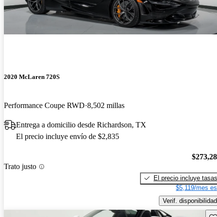
2020 McLaren 720S
Performance Coupe RWD
8,502 millas
Entrega a domicilio desde Richardson, TX
El precio incluye envío de $2,835
$273,2
Trato justo
El precio incluye tasa
$5,119/mes es
Verif. disponibilidad
Gu