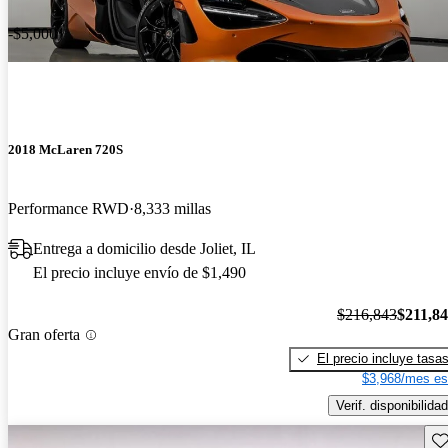
-$5,000
2018 McLaren 720S
Performance RWD
8,333 millas
Entrega a domicilio desde Joliet, IL
El precio incluye envío de $1,490
$216,843
$211,8
Gran oferta
El precio incluye tasa
$3,968/mes es
Verif. disponibilidad
Gu