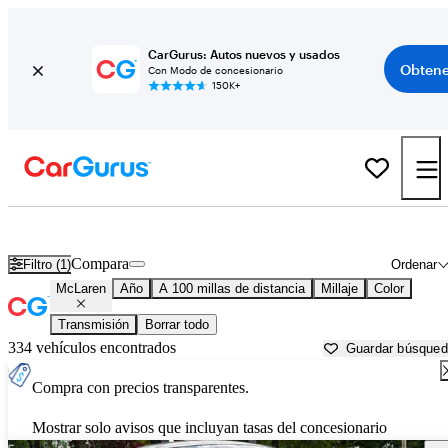
CarGurus: Autos nuevos y usados
Obtene
Con Modo de concesionario
150K+
Autos McLaren usados en venta cerca de
New Bern, NC
Compara
Filtro (1)
Ordenar
McLaren
Año
A 100 millas de distancia
Millaje
Color
Transmisión
Borrar todo
334 vehículos encontrados
Guardar búsque
Compra con precios transparentes.
Mostrar solo avisos que incluyan tasas del concesionario