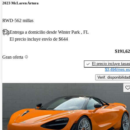
2023 McLaren Artura
RWD
562 millas
Entrega a domicilio desde Winter Park , FL
El precio incluye envío de $644
$191,6
Gran oferta
El precio incluye tasa
$3,494/mes es
Verif. disponibilidad
Gu