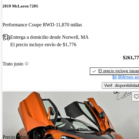
2019 McLaren 720S
Performance Coupe RWD
11,870 millas
Entrega a domicilio desde Norwell, MA
El precio incluye envío de $1,776
$261,7
Trato justo
El precio incluye tasa
$4,904/mes es
Verif. disponibilidad
Gu
Precio reducido