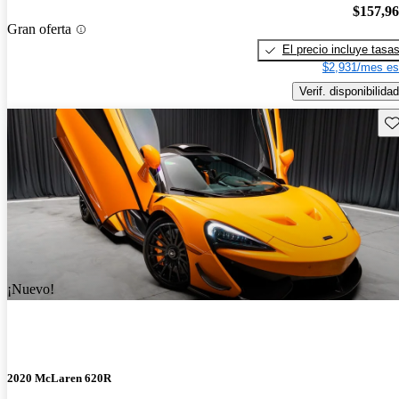
$157,9
Gran oferta
El precio incluye tasa
$2,931/mes es
Verif. disponibilidad
Gu
¡Nuevo!
2020 McLaren 620R