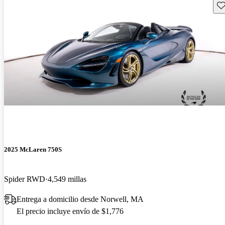
Gu
2025 McLaren 750S
Spider RWD
4,549 millas
Entrega a domicilio desde Norwell, MA
El precio incluye envío de $1,776