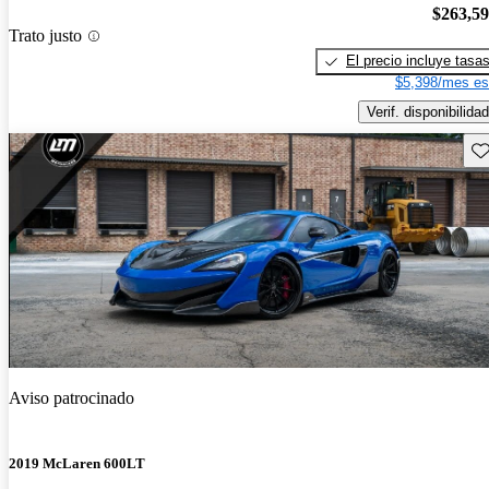
$263,5
Trato justo
El precio incluye tasa
$5,398/mes es
Verif. disponibilidad
Gu
Aviso patrocinado
2019 McLaren 600LT