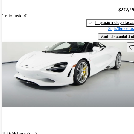
$272,2
Trato justo
El precio incluye tasa
$5,576/mes es
Verif. disponibilidad
Gu
2024 McLaren 750S