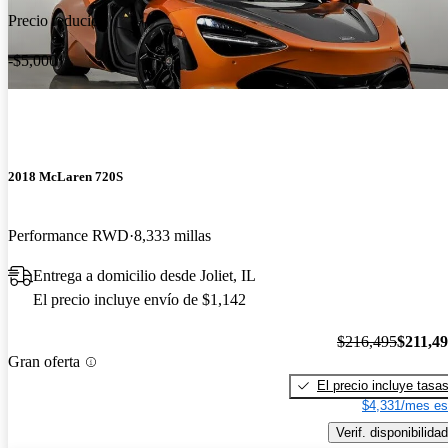
Precio reducido
-$5,000
2018 McLaren 720S
Performance RWD
8,333 millas
Entrega a domicilio desde Joliet, IL
El precio incluye envío de $1,142
$216,495
$211,4
Gran oferta
El precio incluye tasa
$4,331/mes es
Verif. disponibilidad