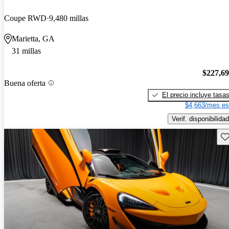
Coupe RWD
9,480 millas
Marietta, GA
31 millas
$227,6
Buena oferta
El precio incluye tasa
$4,663/mes es
Verif. disponibilidad
Gu