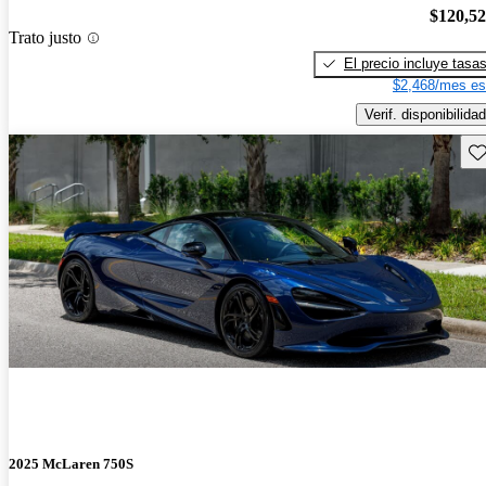
$120,5
Trato justo
El precio incluye tasa
$2,468/mes es
Verif. disponibilidad
Gu
2025 McLaren 750S