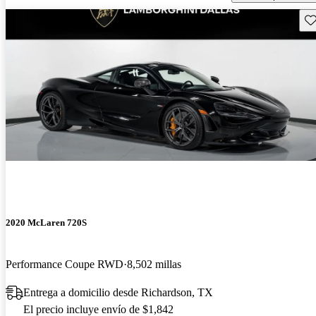
Gu
2020 McLaren 720S
Performance Coupe RWD
8,502 millas
Entrega a domicilio desde Richardson, TX
El precio incluye envío de $1,842