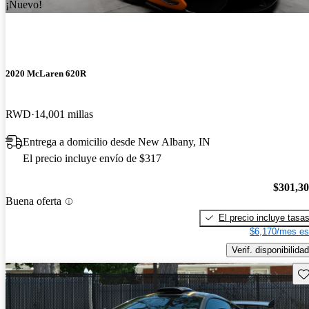
¡Nuevo!
2020 McLaren 620R
RWD
14,001 millas
Entrega a domicilio desde New Albany, IN
El precio incluye envío de $317
$301,3
Buena oferta
El precio incluye tasa
$6,170/mes es
Verif. disponibilidad
Gu