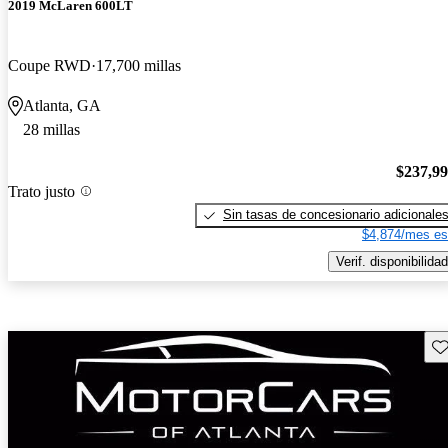
2019 McLaren 600LT
Coupe RWD
17,700 millas
Atlanta, GA
28 millas
$237,9
Trato justo
Sin tasas de concesionario adicionale
$4,874/mes es
Verif. disponibilidad
Gu