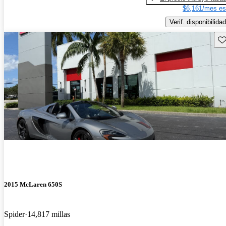
$6,161/mes es
Verif. disponibilidad
Gu
2015 McLaren 650S
Spider
14,817 millas