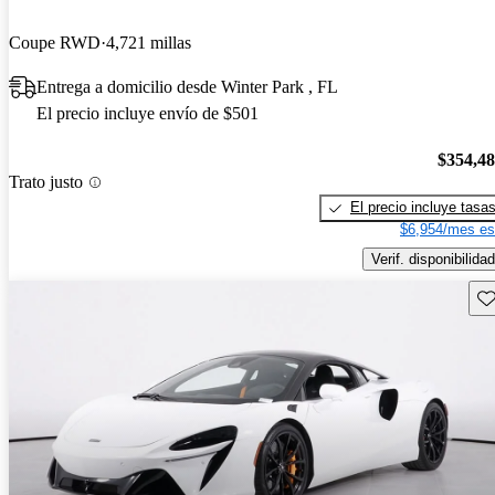
Coupe RWD
4,721 millas
Entrega a domicilio desde Winter Park , FL
El precio incluye envío de $501
$354,4
Trato justo
El precio incluye tasa
$6,954/mes es
Verif. disponibilidad
Gu