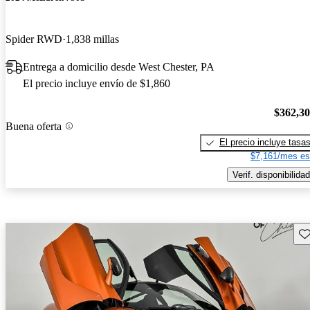
Spider RWD
1,838 millas
Entrega a domicilio desde West Chester, PA
El precio incluye envío de $1,860
$362,3
Buena oferta
El precio incluye tasa
$7,161/mes es
Verif. disponibilidad
Gu