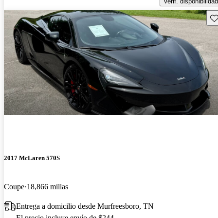
Verif. disponibilidad
Gu
2017 McLaren 570S
Coupe
18,866 millas
Entrega a domicilio desde Murfreesboro, TN
El precio incluye envío de $244