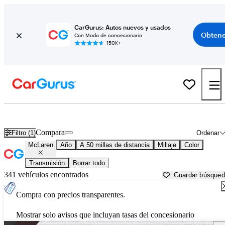
CarGurus: Autos nuevos y usados
Obtene
Con Modo de concesionario
150K+
Autos McLaren usados en venta cerca de
Lawrenceville, GA
Compara
Filtro (1)
Ordenar
McLaren
Año
A 50 millas de distancia
Millaje
Color
Transmisión
Borrar todo
341 vehículos encontrados
Guardar búsque
Compra con precios transparentes.
Mostrar solo avisos que incluyan tasas del concesionario