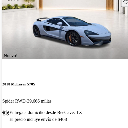
Gu
¡Nuevo!
2018 McLaren 570S
Spider RWD
39,666 millas
Entrega a domicilio desde BeeCave, TX
El precio incluye envío de $408