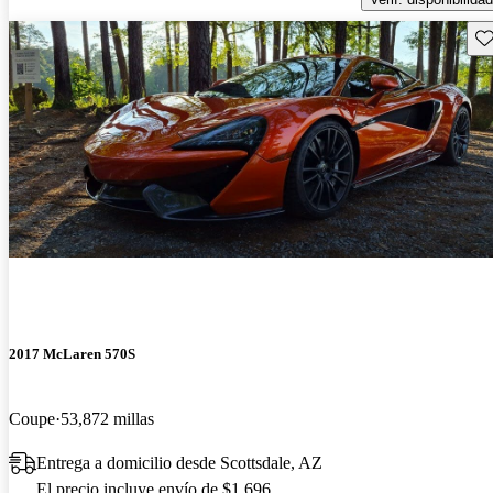
Gu
2017 McLaren 570S
Coupe
53,872 millas
Entrega a domicilio desde Scottsdale, AZ
El precio incluye envío de $1,696