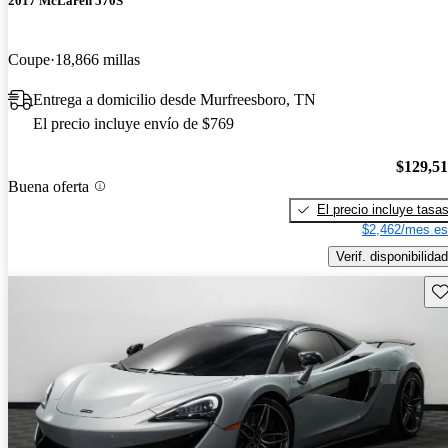
2017 McLaren 570S
Coupe
18,866 millas
Entrega a domicilio desde Murfreesboro, TN
El precio incluye envío de $769
$129,5
Buena oferta
El precio incluye tasa
$2,462/mes es
Verif. disponibilidad
Gu