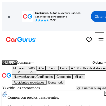
CarGurus: Autos nuevos y usados
Obtene
Con Modo de concesionario
150K+
McLaren 570S usados en venta cerca de
Ardmore, OK
Compara
Filtro (2)
Ordenar
McLaren
570S
Año
Precio
Color
A 100 millas de distancia
Nuevos/Usados/Certificados
Carrocería
Millaje
Accidentes reportados
Borrar todo
33 vehículos encontrados
Guardar búsque
Compra con precios transparentes.