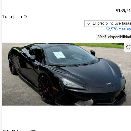
$135,2
Trato justo
El precio incluye tasa
$2,570/mes es
Verif. disponibilidad
Gu