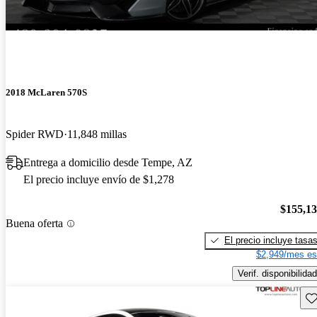
2018 McLaren 570S
Spider RWD
11,848 millas
Entrega a domicilio desde Tempe, AZ
El precio incluye envío de $1,278
$155,1
Buena oferta
El precio incluye tasa
$2,949/mes es
Verif. disponibilidad
Gu