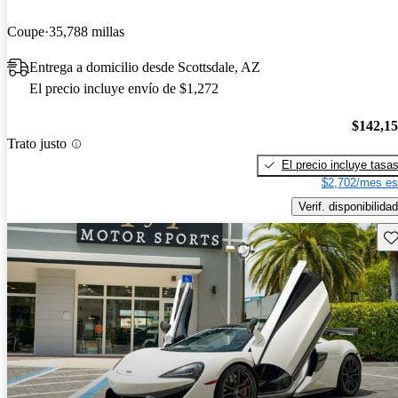
Coupe
35,788 millas
Entrega a domicilio desde Scottsdale, AZ
El precio incluye envío de $1,272
$142,1
Trato justo
El precio incluye tasa
$2,702/mes es
Verif. disponibilidad
Gu