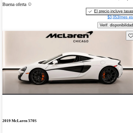
Buena oferta
El precio incluye tasa
$3,053/mes es
Verif. disponibilidad
Gu
2019 McLaren 570S