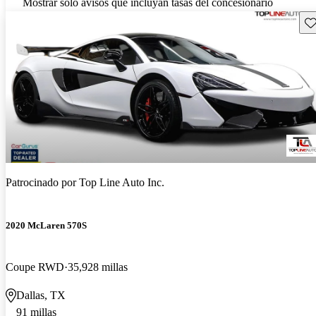
Mostrar solo avisos que incluyan tasas del concesionario
Gu
Patrocinado por
Top Line Auto Inc.
2020 McLaren 570S
Coupe RWD
35,928 millas
Dallas, TX
91 millas