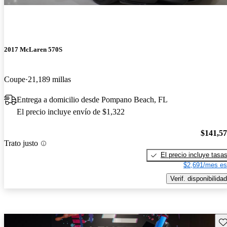
2017 McLaren 570S
Coupe
21,189 millas
Entrega a domicilio desde Pompano Beach, FL
El precio incluye envío de $1,322
$141,5
Trato justo
El precio incluye tasa
$2,691/mes es
Verif. disponibilidad
Gu