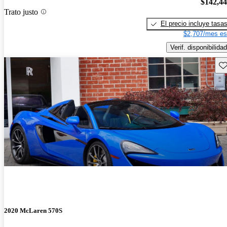
$142,4
Trato justo
El precio incluye tasa
$2,707/mes es
Verif. disponibilidad
Gu
2020 McLaren 570S