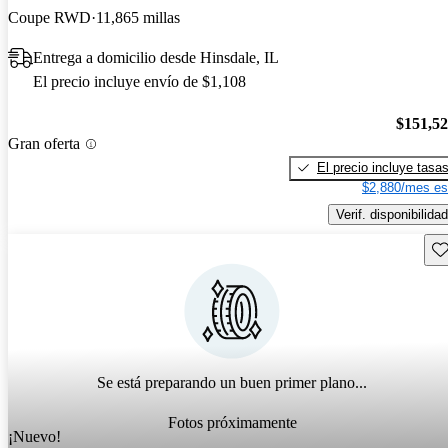
Coupe RWD
11,865 millas
Entrega a domicilio desde Hinsdale, IL
El precio incluye envío de $1,108
$151,5
Gran oferta
El precio incluye tasa
$2,880/mes es
Verif. disponibilidad
Gu
Se está preparando un buen primer plano...
Fotos próximamente
¡Nuevo!