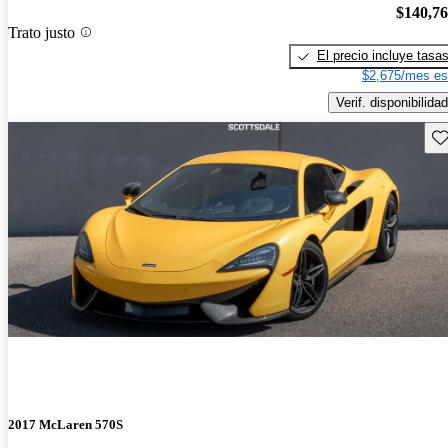
$140,7
Trato justo
El precio incluye tasa
$2,675/mes es
Verif. disponibilidad
Gu
2017 McLaren 570S