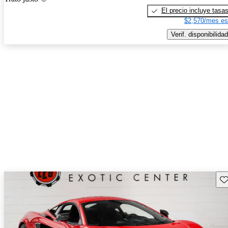
El precio incluye tasa
$2,570/mes es
Verif. disponibilidad
Gu