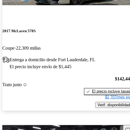
2017 McLaren 570S
Coupe
22,309 millas
Entrega a domicilio desde Fort Lauderdale, FL
El precio incluye envío de $1,445
$142,4
Trato justo
El precio incluye tasa
$2,707/mes es
Verif. disponibilidad
Gu