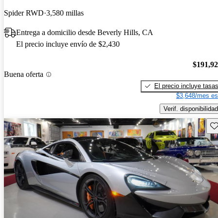
Spider RWD
3,580 millas
Entrega a domicilio desde Beverly Hills, CA
El precio incluye envío de $2,430
$191,9
Buena oferta
El precio incluye tasa
$3,648/mes es
Verif. disponibilidad
Gu