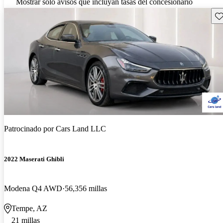
Mostrar solo avisos que incluyan tasas del concesionario
Gu
Patrocinado por
Cars Land LLC
2022 Maserati Ghibli
Modena Q4 AWD
56,356 millas
Tempe, AZ
21 millas