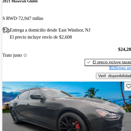
2021 Maserati Ghibli
S RWD
72,947 millas
Entrega a domicilio desde East Windsor, NJ
El precio incluye envío de $2,608
$24,2
Trato justo
El precio incluye tasa
$535/mes es
Verif. disponibilidad
Gu