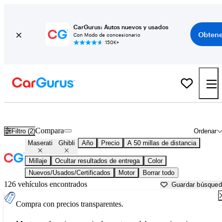
CarGurus: Autos nuevos y usados
Obtene
Con Modo de concesionario
150K+
Maserati Ghibli usados en venta cerca de
Apache Junction, AZ
Compara
Filtro (2)
Ordenar
Maserati
Ghibli
Año
Precio
A 50 millas de distancia
Millaje
Ocultar resultados de entrega
Color
Nuevos/Usados/Certificados
Motor
Borrar todo
126 vehículos encontrados
Guardar búsque
Compra con precios transparentes.