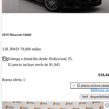
2019 Maserati Ghibli
3.0L RWD
79,000 millas
Entrega a domicilio desde Hollywood, FL
El precio incluye envío de $1,945
$18,4
Buena oferta
El precio incluye tasa
$405/mes es
Verif. disponibilidad
Gu