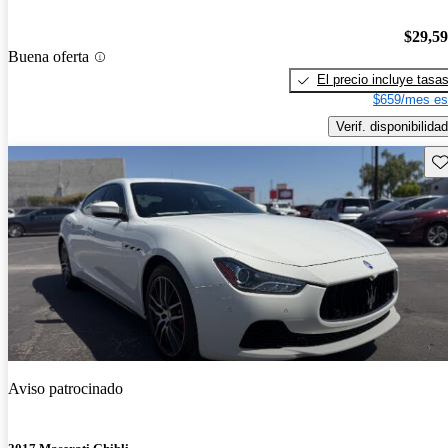
$29,5
Buena oferta
El precio incluye tasa
$659/mes es
Verif. disponibilidad
Gu
Aviso patrocinado