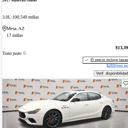
2017 Maserati Ghibli
3.0L
100,549 millas
Mesa, AZ
17 millas
$13,3
Trato justo
El precio incluye tasa
$283/mes es
Verif. disponibilidad
Gu