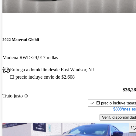
2022 Maserati Ghibli
Modena RWD
29,917 millas
Entrega a domicilio desde East Windsor, NJ
El precio incluye envío de $2,608
$36,2
Trato justo
El precio incluye tasa
$808/mes es
Verif. disponibilidad
Gu