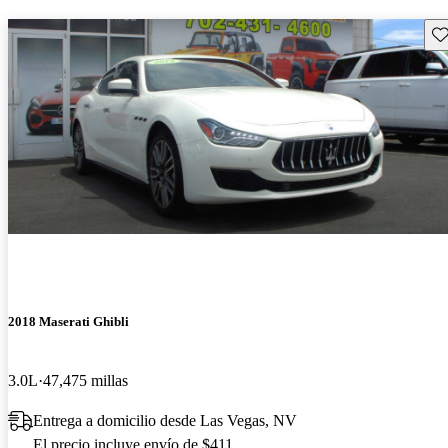
Gu
2018 Maserati Ghibli
3.0L
47,475 millas
Entrega a domicilio desde Las Vegas, NV
El precio incluye envío de $411