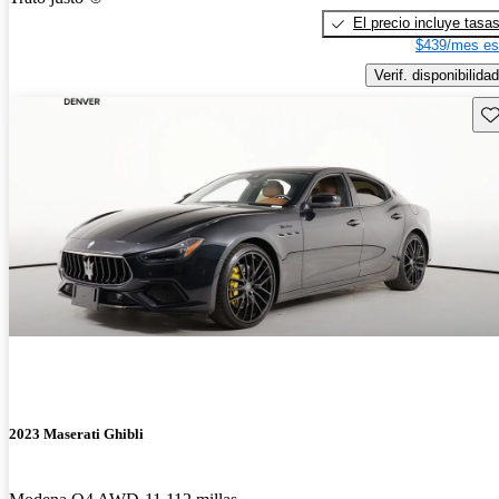
El precio incluye tasa
$439/mes es
Verif. disponibilidad
Gu
2023 Maserati Ghibli