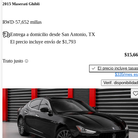
2015 Maserati Ghibli
RWD
57,652 millas
Entrega a domicilio desde San Antonio, TX
El precio incluye envío de $1,793
$15,6
Trato justo
El precio incluye tasa
$335/mes es
Verif. disponibilidad
Gu