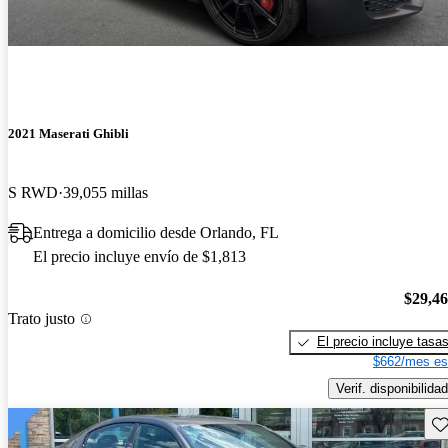
2021 Maserati Ghibli
S RWD
39,055 millas
Entrega a domicilio desde Orlando, FL
El precio incluye envío de $1,813
$29,4
Trato justo
El precio incluye tasa
$662/mes es
Verif. disponibilidad
Gu