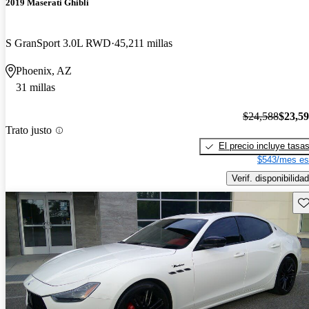
2019 Maserati Ghibli
S GranSport 3.0L RWD
45,211 millas
Phoenix, AZ
31 millas
$24,588
$23,5
Trato justo
El precio incluye tasa
$543/mes es
Verif. disponibilidad
Gu