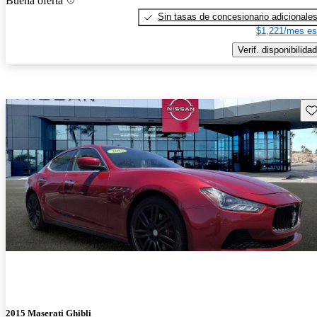
Buena oferta
Sin tasas de concesionario adicionale
$1,221/mes es
Verif. disponibilidad
Gu
2015 Maserati Ghibli