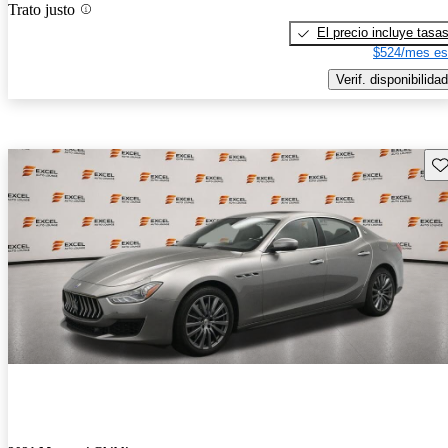
Trato justo
El precio incluye tasa
$524/mes es
Verif. disponibilidad
Gu