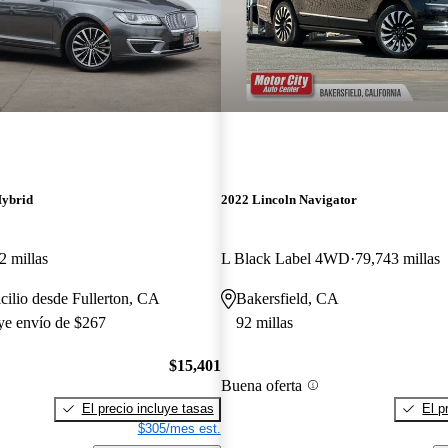
ybrid
2022 Lincoln Navigator
2 millas
L Black Label 4WD
79,743 millas
cilio desde Fullerton, CA
Bakersfield, CA
uye envío de $267
92 millas
$15,401
Buena oferta
El precio incluye tasas
El p
$305/mes est.