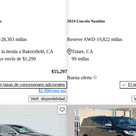
s
2024 Lincoln Nautilus
28,303 millas
Reserve AWD
19,822 millas
 la tienda a Bakersfield, CA
Tulare, CA
uye envío de $1,299
99 millas
$55,297
Buena oferta
n tasas de concesionario adicionales
El p
$1,056/mes est.
Verif. disponibilidad
V
Guarda este Aviso