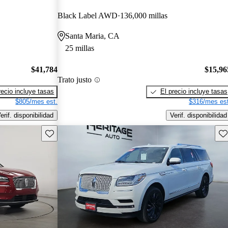
Black Label AWD
136,000 millas
Santa Maria, CA
25 millas
$41,784
$15,96
Trato justo
recio incluye tasas
El precio incluye tasas
$805/mes est.
$316/mes est
erif. disponibilidad
Verif. disponibilidad
Guarda este Aviso
Gu