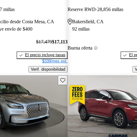
7 millas
Reserve RWD
28,856 millas
icilio desde Costa Mesa, CA
Bakersfield, CA
uye envío de $400
92 millas
$17,479
$17,113
Buena oferta
El precio incluye tasas
El p
$339/mes est.
Verif. disponibilidad
V
Guarda este Aviso