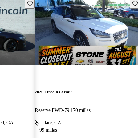
Guarda este Aviso
Gu
2020 Lincoln Corsair
Reserve FWD
79,170 millas
ced, CA
Tulare, CA
99 millas