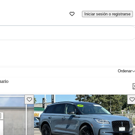
Iniciar sesión o registrarse
Ordenar
nario
Guarda este Aviso
Gu