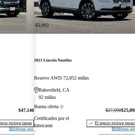
Precio reducido
-$2,092
2021 Lincoln Nautilus
Reserve AWD
72,852 millas
Bakersfield, CA
92 millas
Buena oferta
$47,146
$27,990
$25,89
Certificados por el
recio incluye tasas
El precio incluye tasas
fabricante
$924/mes est.
$508/mes est