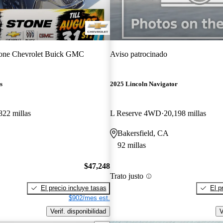
one Chevrolet Buick GMC
Aviso patrocinado
s
2025 Lincoln Navigator
822 millas
L Reserve 4WD
20,198 millas
Bakersfield, CA
92 millas
$47,248
Trato justo
El precio incluye tasas
El p
$902/mes est.
Verif. disponibilidad
V