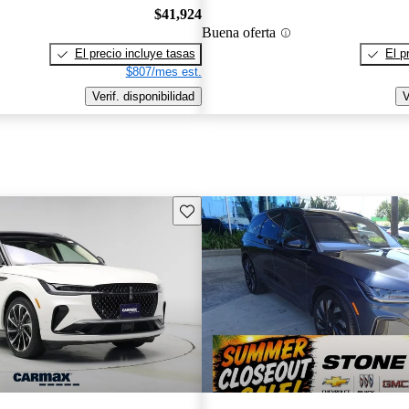
$41,924
Buena oferta
El precio incluye tasas
El p
$807/mes est.
Verif. disponibilidad
V
Guarda este Aviso