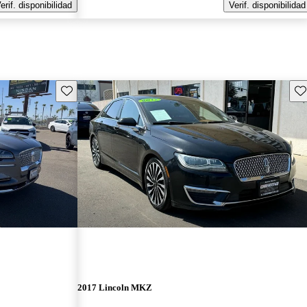
erif. disponibilidad
Verif. disponibilidad
Guarda este Aviso
Gu
2017 Lincoln MKZ