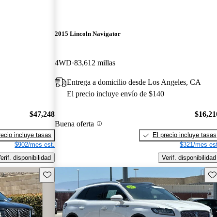
2015 Lincoln Navigator
4WD
83,612 millas
Entrega a domicilio desde Los Angeles, CA
El precio incluye envío de $140
$47,248
$16,21
Buena oferta
recio incluye tasas
El precio incluye tasas
$902/mes est.
$321/mes est
erif. disponibilidad
Verif. disponibilidad
Guarda este Aviso
Gu