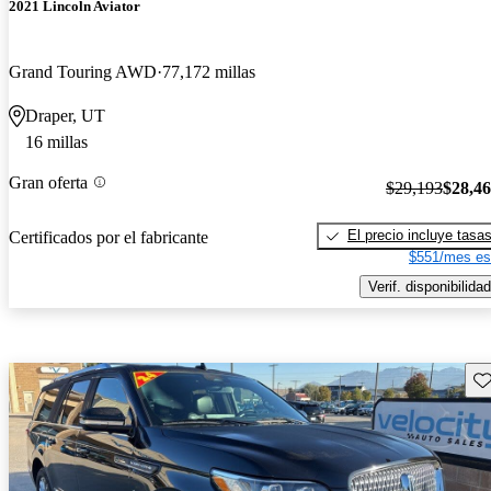
2021 Lincoln Aviator
Grand Touring AWD
77,172 millas
Draper, UT
16 millas
Gran oferta
$29,193
$28,4
El precio incluye tasa
Certificados por el fabricante
$551/mes es
Verif. disponibilidad
Gu