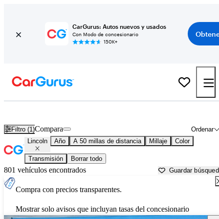
CarGurus: Autos nuevos y usados
Obtene
Con Modo de concesionario
150K+
Autos Lincoln usados en venta cerca de
Salt Lake City, UT
Compara
Filtro (1)
Ordenar
Lincoln
Año
A 50 millas de distancia
Millaje
Color
Transmisión
Borrar todo
801 vehículos encontrados
Guardar búsque
Compra con precios transparentes.
Mostrar solo avisos que incluyan tasas del concesionario