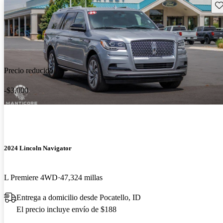
Gu
Precio reducido
-$3,000
2024 Lincoln Navigator
L Premiere 4WD
47,324 millas
Entrega a domicilio desde Pocatello, ID
El precio incluye envío de $188