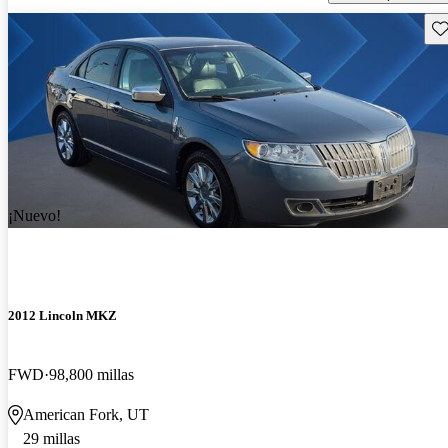
Gu
¡Nuevo!
2012 Lincoln MKZ
FWD
98,800 millas
American Fork, UT
29 millas