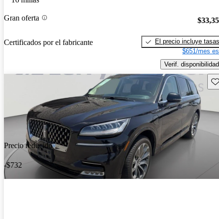
Gran oferta
$33,3
El precio incluye tasa
Certificados por el fabricante
$651/mes es
Verif. disponibilidad
Gu
Precio reducido
-$732