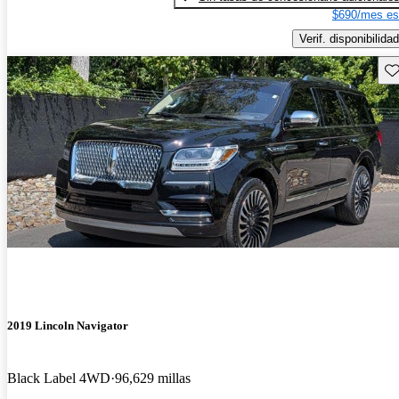
$690/mes es
Verif. disponibilidad
Gu
2019 Lincoln Navigator
Black Label 4WD
96,629 millas