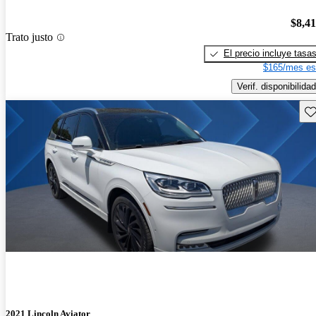
$8,4
Trato justo
El precio incluye tasa
$165/mes es
Verif. disponibilidad
Gu
2021 Lincoln Aviator