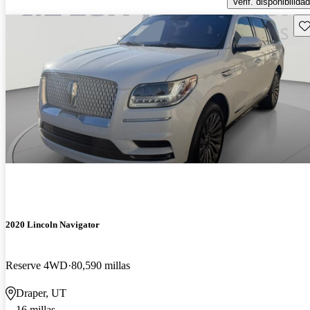
Verif. disponibilidad
Gu
2020 Lincoln Navigator
Reserve 4WD
80,590 millas
Draper, UT
16 millas