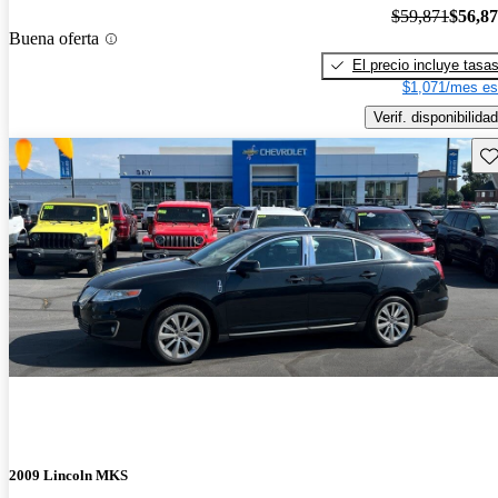
$59,871
$56,8
Buena oferta
El precio incluye tasa
$1,071/mes es
Verif. disponibilidad
Gu
2009 Lincoln MKS