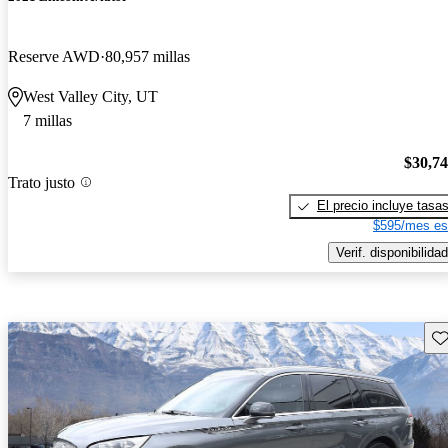
Reserve AWD
80,957 millas
West Valley City, UT
7 millas
$30,7
Trato justo
El precio incluye tasa
$595/mes es
Verif. disponibilidad
Gu