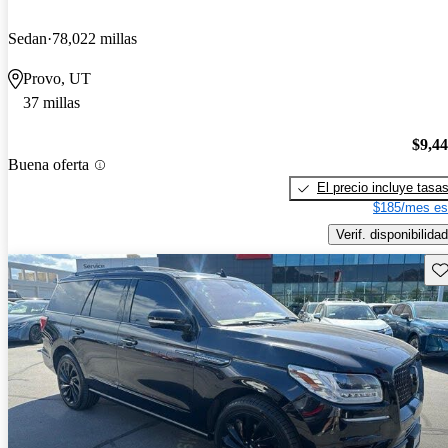
Sedan
78,022 millas
Provo, UT
37 millas
$9,4
Buena oferta
El precio incluye tasa
$185/mes es
Verif. disponibilidad
Gu