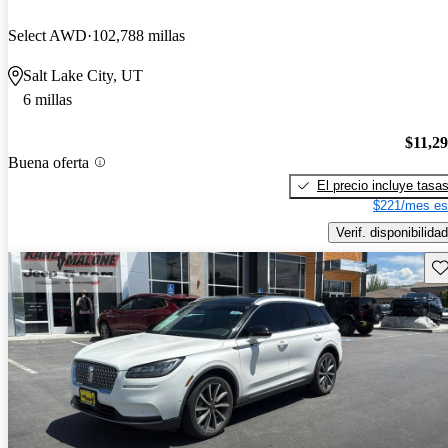
Select AWD
102,788 millas
Salt Lake City, UT
6 millas
$11,2
Buena oferta
El precio incluye tasa
$221/mes es
Verif. disponibilidad
Gu