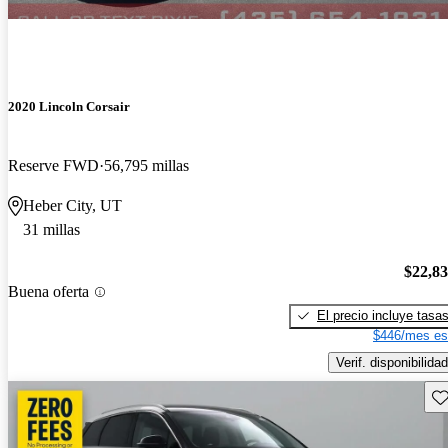
2020 Lincoln Corsair
Reserve FWD
56,795 millas
Heber City, UT
31 millas
$22,8
Buena oferta
El precio incluye tasa
$446/mes es
Verif. disponibilidad
Gu