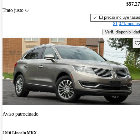
$57,2
Trato justo
El precio incluye tasa
$1,071/mes es
Verif. disponibilidad
Gu
Aviso patrocinado
2016 Lincoln MKX