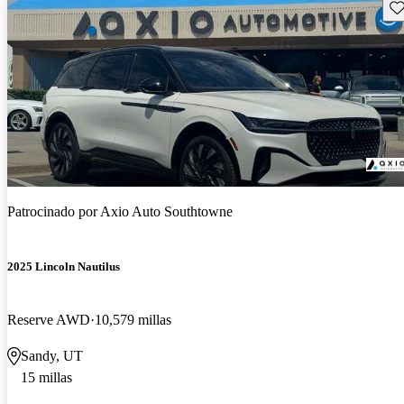
Gu
Patrocinado por
Axio Auto Southtowne
2025 Lincoln Nautilus
Reserve AWD
10,579 millas
Sandy, UT
15 millas