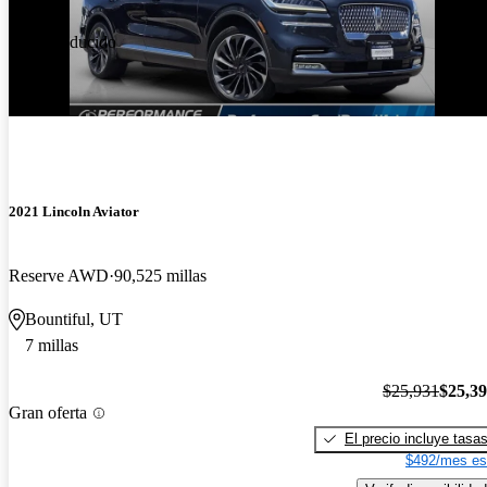
Precio reducido
-$537
2021 Lincoln Aviator
Reserve AWD
90,525 millas
Bountiful, UT
7 millas
$25,931
$25,3
Gran oferta
El precio incluye tasa
$492/mes es