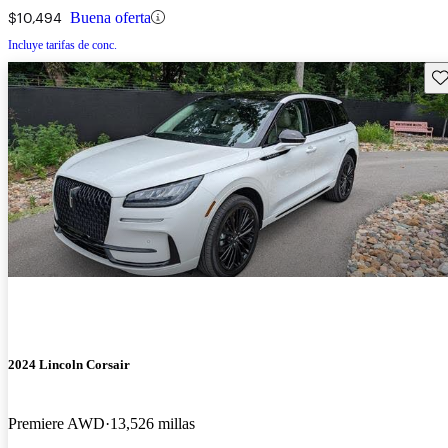
$10,494
Buena oferta
Incluye tarifas de conc.
Gu
2024 Lincoln Corsair
Premiere AWD
13,526 millas