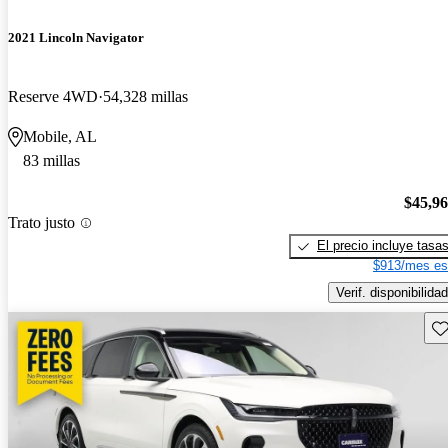
2021 Lincoln Navigator
Reserve 4WD
54,328 millas
Mobile, AL
83 millas
$45,9
Trato justo
El precio incluye tasa
$913/mes es
Verif. disponibilidad
Gu