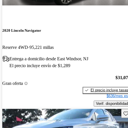
2020 Lincoln Navigator
Reserve 4WD
95,221 millas
Entrega a domicilio desde East Windsor, NJ
El precio incluye envío de $1,289
$31,0
Gran oferta
El precio incluye tasa
$636/mes es
Verif. disponibilidad
Gu