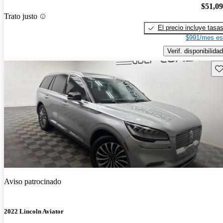
$51,0
Trato justo
El precio incluye tasa
$991/mes es
Verif. disponibilidad
Gu
Aviso patrocinado
2022 Lincoln Aviator