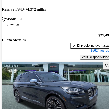
Reserve FWD
74,372 millas
Mobile, AL
83 millas
$27,4
Buena oferta
El precio incluye tasa
$562/mes es
Verif. disponibilidad
Gu