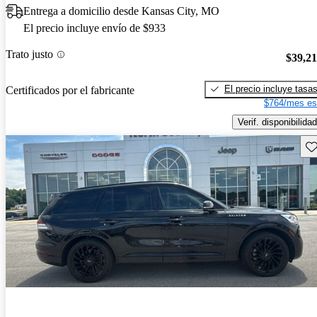
Entrega a domicilio desde Kansas City, MO
El precio incluye envío de $933
Trato justo
$39,2
El precio incluye tasa
Certificados por el fabricante
$764/mes es
Verif. disponibilidad
Gu