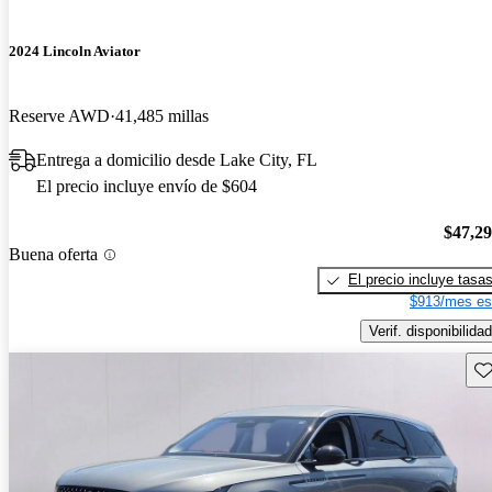
2024 Lincoln Aviator
Reserve AWD
41,485 millas
Entrega a domicilio desde Lake City, FL
El precio incluye envío de $604
$47,2
Buena oferta
El precio incluye tasa
$913/mes es
Verif. disponibilidad
Gu