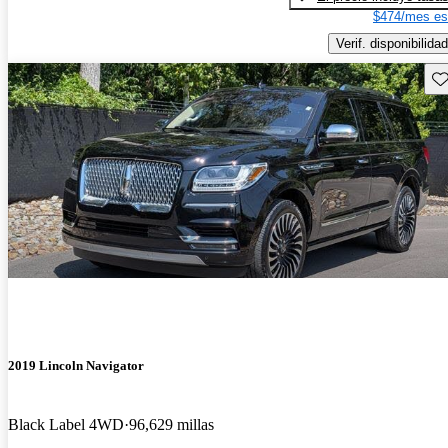
$474/mes es
Verif. disponibilidad
Gu
2019 Lincoln Navigator
Black Label 4WD
96,629 millas