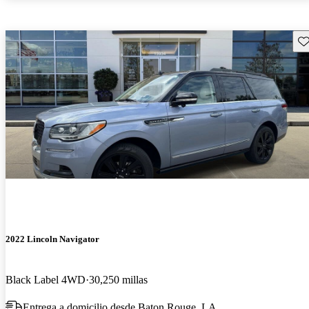
Gu
2022 Lincoln Navigator
Black Label 4WD
30,250 millas
Entrega a domicilio desde Baton Rouge, LA