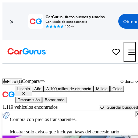
CarGurus: Autos nuevos y usados
Obtene
Con Modo de concesionario
150K+
Autos Lincoln usados en venta cerca de
Hattiesburg, MS
Compara
Filtro (1)
Ordenar
Lincoln
Año
A 100 millas de distancia
Millaje
Color
Transmisión
Borrar todo
1,119 vehículos encontrados
Guardar búsque
Compra con precios transparentes.
Mostrar solo avisos que incluyan tasas del concesionario