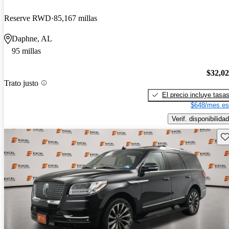
Reserve RWD
85,167 millas
Daphne, AL
95 millas
$32,0
Trato justo
El precio incluye tasa
$648/mes es
Verif. disponibilidad
Gu