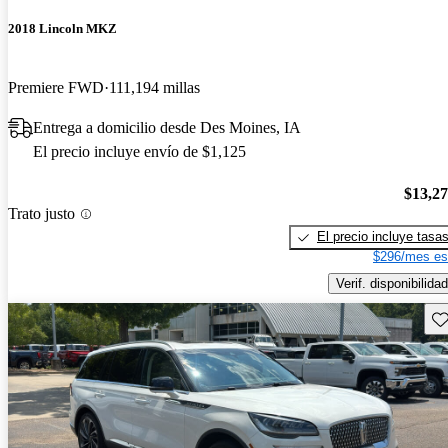
2018 Lincoln MKZ
Premiere FWD
111,194 millas
Entrega a domicilio desde Des Moines, IA
El precio incluye envío de $1,125
$13,2
Trato justo
El precio incluye tasa
$296/mes es
Verif. disponibilidad
Gu