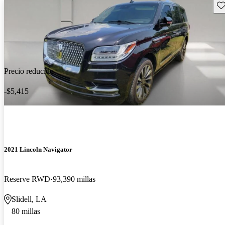
Gu
Precio reducido
-$5,415
2021 Lincoln Navigator
Reserve RWD
93,390 millas
Slidell, LA
80 millas