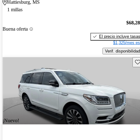
Hattiesburg, MS
1 millas
$68,2
Buena oferta
El precio incluye tasa
$1,325/mes es
Verif. disponibilidad
Gu
¡Nuevo!