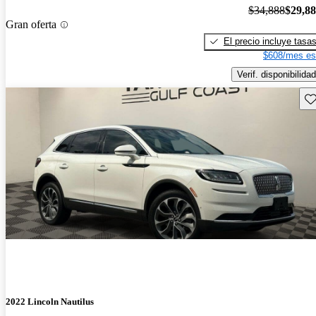
$34,888
$29,8
Gran oferta
El precio incluye tasa
$608/mes es
Verif. disponibilidad
Gu
2022 Lincoln Nautilus