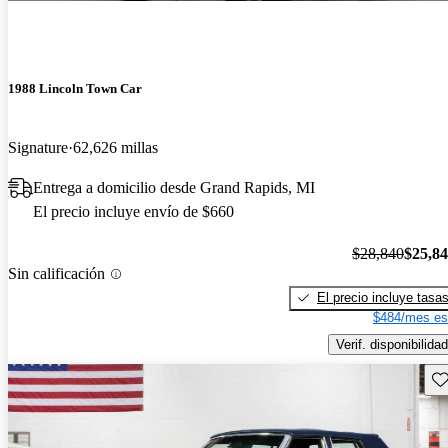
1988 Lincoln Town Car
Signature
62,626 millas
Entrega a domicilio desde Grand Rapids, MI
El precio incluye envío de $660
$28,840
$25,8
Sin calificación
El precio incluye tasa
$484/mes es
Verif. disponibilidad
Gu