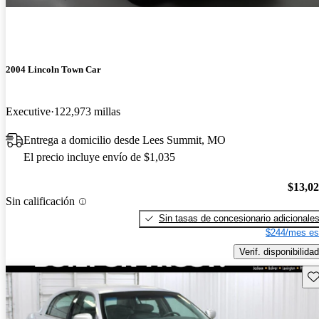
2004 Lincoln Town Car
Executive
122,973 millas
Entrega a domicilio desde Lees Summit, MO
El precio incluye envío de $1,035
$13,0
Sin calificación
Sin tasas de concesionario adicionale
$244/mes es
Verif. disponibilidad
Gu