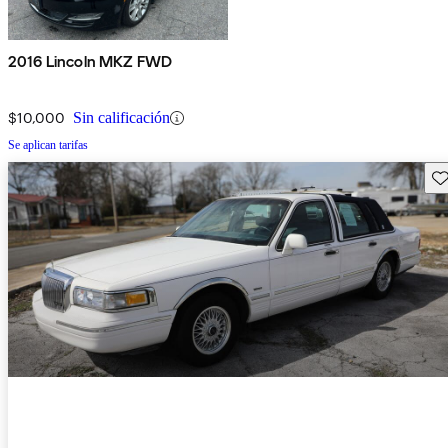
2016 Lincoln MKZ FWD
$10,000
Sin calificación
Se aplican tarifas
Gu