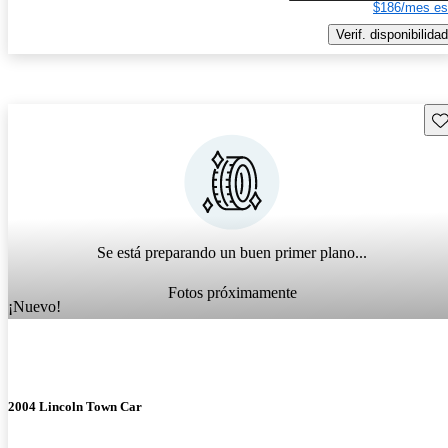
$186/mes es
Verif. disponibilidad
Gu
Se está preparando un buen primer plano...
Fotos próximamente
¡Nuevo!
2004 Lincoln Town Car