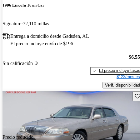
1996 Lincoln Town Car
Signature
72,110 millas
Entrega a domicilio desde Gadsden, AL
El precio incluye envío de $196
$6,5
Sin calificación
El precio incluye tasa
$123/mes es
Verif. disponibilidad
Gu
Precio reducido