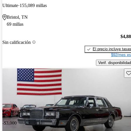
Ultimate
155,089 millas
Bristol, TN
69 millas
$4,8
Sin calificación
El precio incluye tasa
$92/mes es
Verif. disponibilidad
Gu
Precio reducido
-$3,000