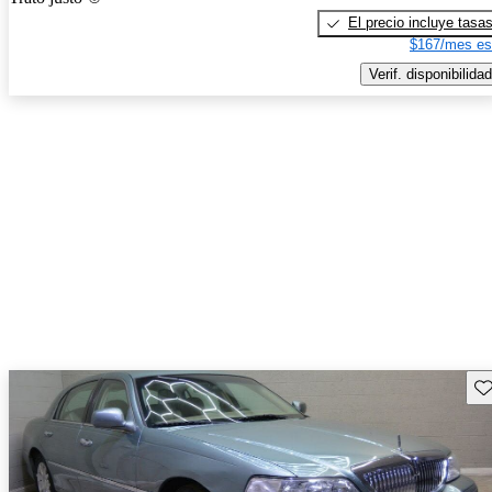
El precio incluye tasa
$167/mes es
Verif. disponibilidad
Gu