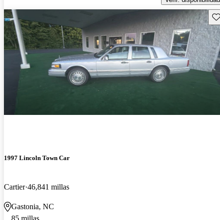
Gu
1997 Lincoln Town Car
Cartier
46,841 millas
Gastonia, NC
85 millas