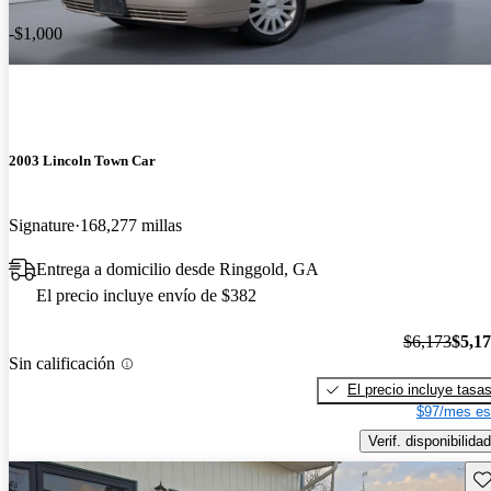
-$1,000
2003 Lincoln Town Car
Signature
168,277 millas
Entrega a domicilio desde Ringgold, GA
El precio incluye envío de $382
$6,173
$5,1
Sin calificación
El precio incluye tasa
$97/mes es
Verif. disponibilidad
Gu