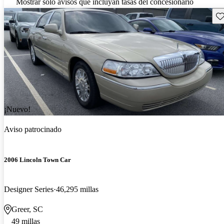
Mostrar solo avisos que incluyan tasas del concesionario
Gu
¡Nuevo!
Aviso patrocinado
2006 Lincoln Town Car
Designer Series
46,295 millas
Greer, SC
49 millas