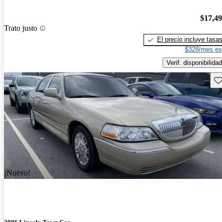
$17,4
Trato justo
El precio incluye tasa
$328/mes es
Verif. disponibilidad
Gu
¡Nuevo!