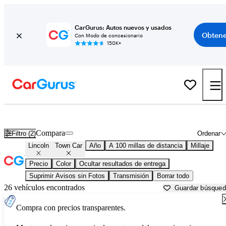
CarGurus: Autos nuevos y usados
Obtene
Con Modo de concesionario
150K+
Lincoln Town Car usados en venta cerca de
Asheville, NC
Compara
Filtro (2)
Ordenar
Lincoln
Town Car
Año
A 100 millas de distancia
Millaje
Precio
Color
Ocultar resultados de entrega
Suprimir Avisos sin Fotos
Transmisión
Borrar todo
26 vehículos encontrados
Guardar búsque
Compra con precios transparentes.