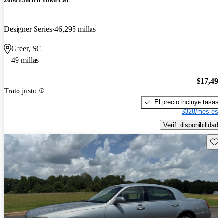
2006 Lincoln Town Car
Designer Series
46,295 millas
Greer, SC
49 millas
$17,4
Trato justo
El precio incluye tasa
$328/mes es
Verif. disponibilidad
Gu