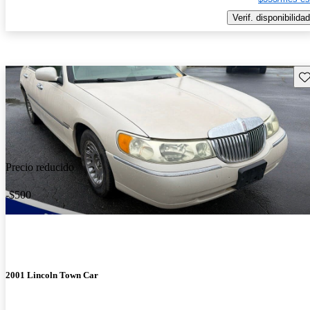
Verif. disponibilidad
Gu
Precio reducido
-$500
2001 Lincoln Town Car