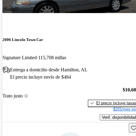
¡Nuevo!
2006 Lincoln Town Car
Signature Limited
115,708 millas
Entrega a domicilio desde Hamilton, AL
El precio incluye envío de $484
$10,6
Trato justo
El precio incluye tasa
$201/mes es
Verif. disponibilidad
Gu