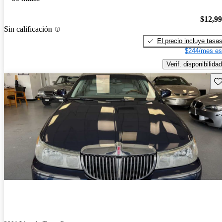
$12,9
Sin calificación
El precio incluye tasa
$244/mes es
Verif. disponibilidad
Gu