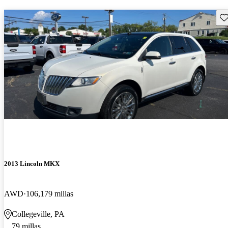
Gu
2013 Lincoln MKX
AWD
106,179 millas
Collegeville, PA
79 millas