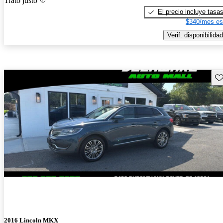
Trato justo
El precio incluye tasa
$340/mes es
Verif. disponibilidad
Gu
2016 Lincoln MKX