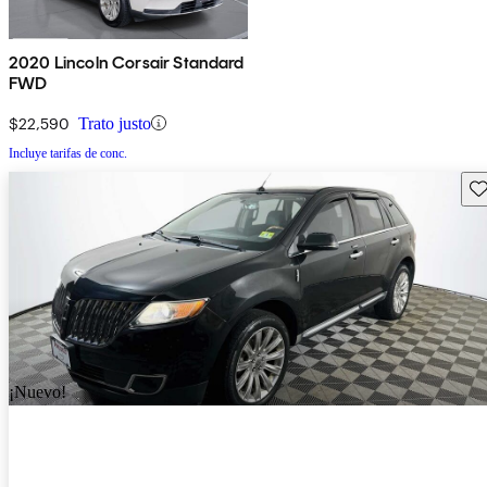
2020 Lincoln Corsair Standard
FWD
$22,590
Trato justo
Incluye tarifas de conc.
Gu
¡Nuevo!