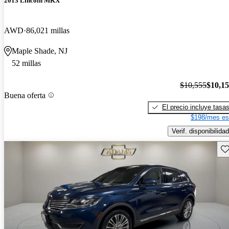
2013 Lincoln MKX
AWD
86,021 millas
Maple Shade, NJ
52 millas
$10,555
$10,1
Buena oferta
El precio incluye tasa
$198/mes es
Verif. disponibilidad
Gu