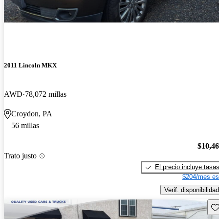
2011 Lincoln MKX
AWD
78,072 millas
Croydon, PA
56 millas
$10,4
Trato justo
El precio incluye tasa
$204/mes es
Verif. disponibilidad
Gu