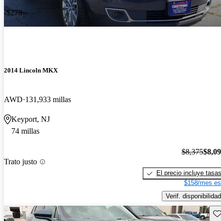
-$278
2014 Lincoln MKX
AWD
131,933 millas
Keyport, NJ
74 millas
$8,375
$8,0
Trato justo
El precio incluye tasa
$158/mes es
Verif. disponibilidad
Gu