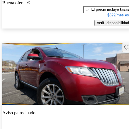
Buena oferta
El precio incluye tasa
$322/mes es
Verif. disponibilidad
Gu
Aviso patrocinado