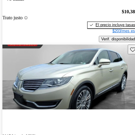
$10,3
Trato justo
El precio incluye tasa
$203/mes es
Verif. disponibilidad
Gu