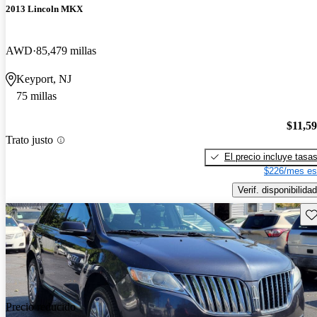
2013 Lincoln MKX
AWD
85,479 millas
Keyport, NJ
75 millas
$11,5
Trato justo
El precio incluye tasa
$226/mes es
Verif. disponibilidad
Gu
Precio reducido