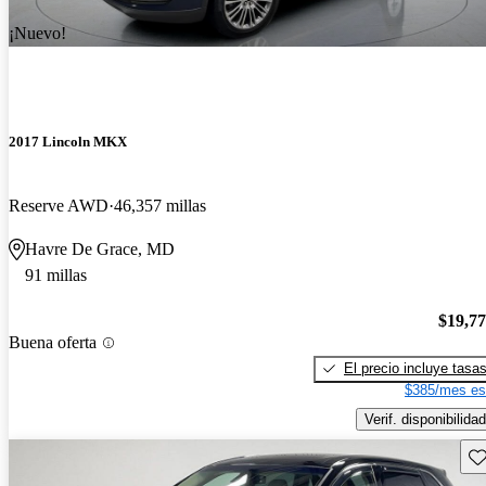
¡Nuevo!
2017 Lincoln MKX
Reserve AWD
46,357 millas
Havre De Grace, MD
91 millas
$19,7
Buena oferta
El precio incluye tasa
$385/mes es
Verif. disponibilidad
Gu