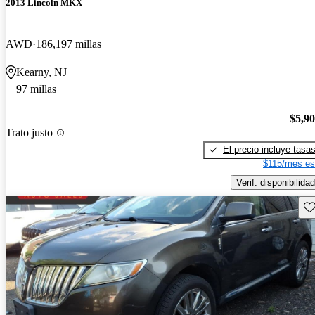
2013 Lincoln MKX
AWD
186,197 millas
Kearny, NJ
97 millas
$5,9
Trato justo
El precio incluye tasa
$115/mes es
Verif. disponibilidad
Gu