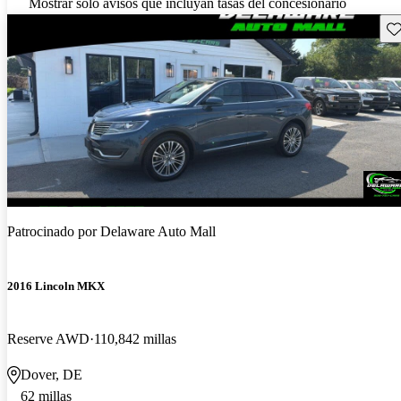
Mostrar solo avisos que incluyan tasas del concesionario
Gu
Patrocinado por
Delaware Auto Mall
2016 Lincoln MKX
Reserve AWD
110,842 millas
Dover, DE
62 millas