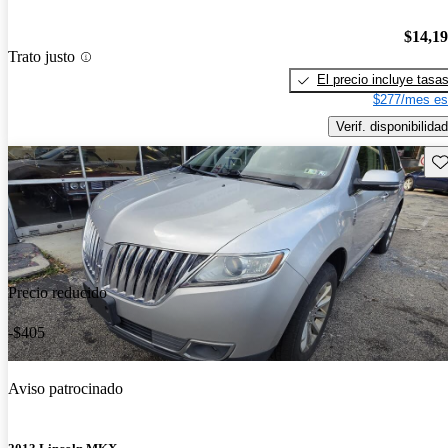
$14,1
Trato justo
El precio incluye tasa
$277/mes es
Verif. disponibilidad
Gu
Precio reducido
-$405
Aviso patrocinado