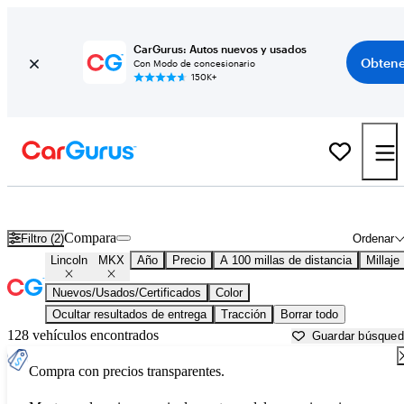
CarGurus: Autos nuevos y usados
Obtene
Con Modo de concesionario
150K+
Lincoln MKX usados en venta cerca de
Atlantic City, NJ
Compara
Filtro (2)
Ordenar
Lincoln
MKX
Año
Precio
A 100 millas de distancia
Millaje
Nuevos/Usados/Certificados
Color
Ocultar resultados de entrega
Tracción
Borrar todo
128 vehículos encontrados
Guardar búsque
Compra con precios transparentes.