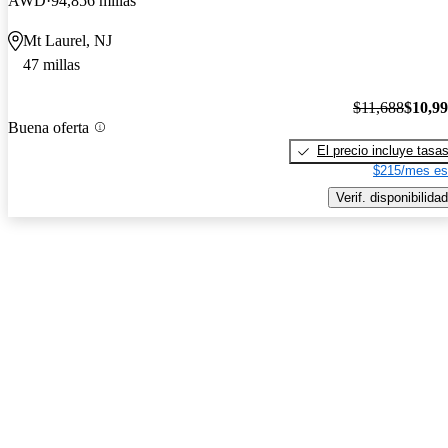
AWD
94,856 millas
Mt Laurel, NJ
47 millas
$11,688
$10,9
Buena oferta
El precio incluye tasa
$215/mes es
Verif. disponibilidad