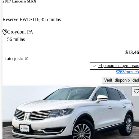
2017 Lincoln MKX
Reserve FWD
116,355 millas
Croydon, PA
56 millas
$13,4
Trato justo
El precio incluye tasa
$263/mes es
Verif. disponibilidad
Gu