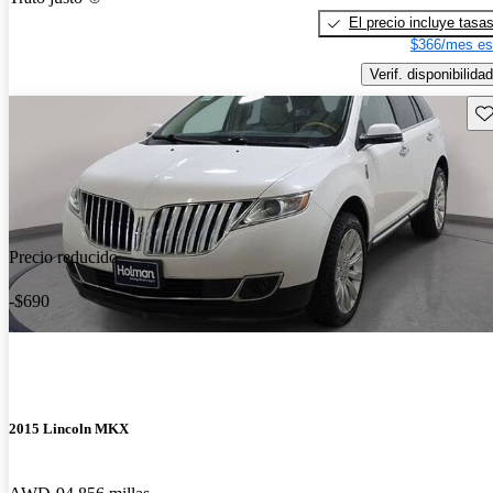
El precio incluye tasa
$366/mes es
Verif. disponibilidad
Gu
Precio reducido
-$690
2015 Lincoln MKX