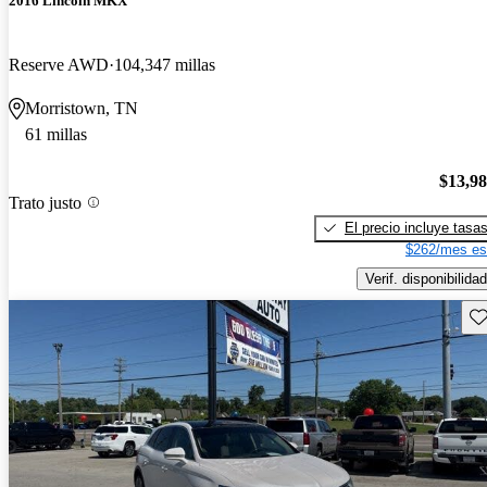
2016 Lincoln MKX
Reserve AWD
104,347 millas
Morristown, TN
61 millas
$13,9
Trato justo
El precio incluye tasa
$262/mes es
Verif. disponibilidad
Gu