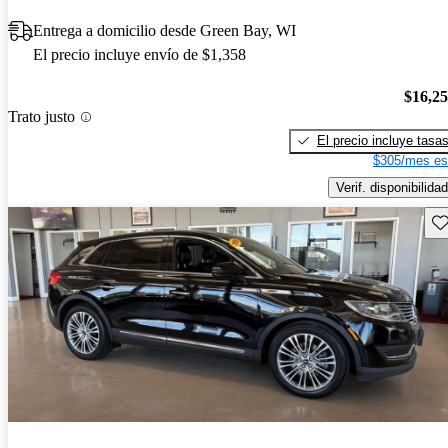
Entrega a domicilio desde Green Bay, WI
El precio incluye envío de $1,358
$16,2
Trato justo
El precio incluye tasa
$305/mes es
Verif. disponibilidad
Gu