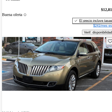
$12,8
Buena oferta
El precio incluye tasa
$241/mes es
Verif. disponibilidad
Gu