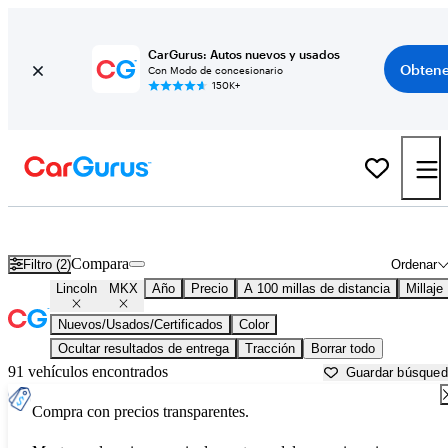
CarGurus: Autos nuevos y usados
Obtene
Con Modo de concesionario
150K+
Lincoln MKX usados en venta cerca de
Asheville, NC
Compara
Filtro (2)
Ordenar
Lincoln
MKX
Año
Precio
A 100 millas de distancia
Millaje
Nuevos/Usados/Certificados
Color
Ocultar resultados de entrega
Tracción
Borrar todo
91 vehículos encontrados
Guardar búsque
Compra con precios transparentes.