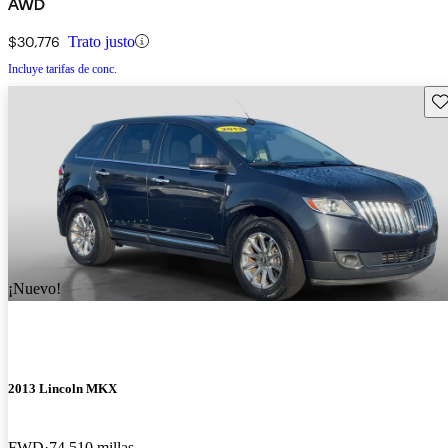
AWD
$30,776
Trato justo
Incluye tarifas de conc.
Gu
¡Nuevo!
2013 Lincoln MKX
FWD
74,510 millas