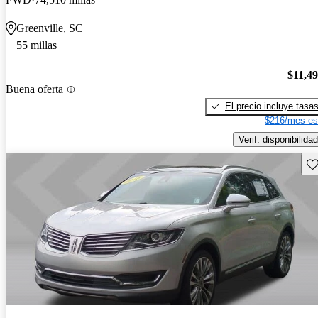
Greenville, SC
55 millas
$11,4
Buena oferta
El precio incluye tasa
$216/mes es
Verif. disponibilidad
Gu