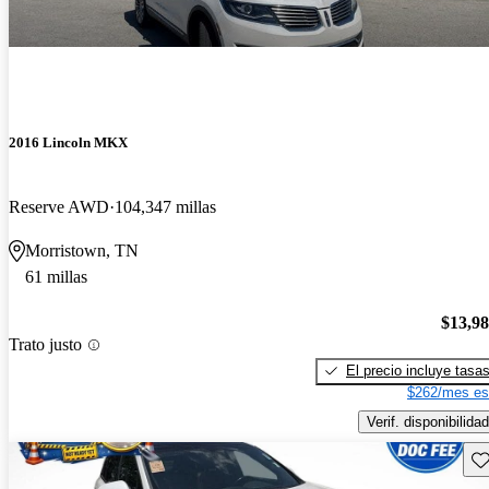
2016 Lincoln MKX
Reserve AWD
104,347 millas
Morristown, TN
61 millas
$13,9
Trato justo
El precio incluye tasa
$262/mes es
Verif. disponibilidad
Gu