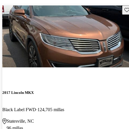
Gu
2017 Lincoln MKX
Black Label FWD
124,705 millas
Statesville, NC
96 millas