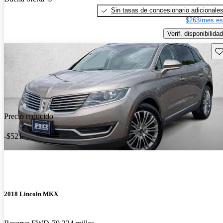
Sin tasas de concesionario adicionale
$263/mes es
Verif. disponibilidad
Gu
Precio reducido
-$521
2018 Lincoln MKX