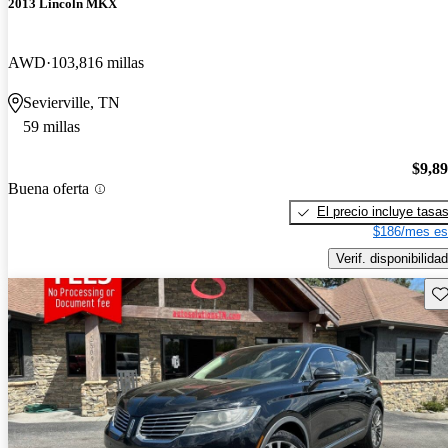
2013 Lincoln MKX
AWD
103,816 millas
Sevierville, TN
59 millas
$9,8
Buena oferta
El precio incluye tasa
$186/mes es
Verif. disponibilidad
Gu