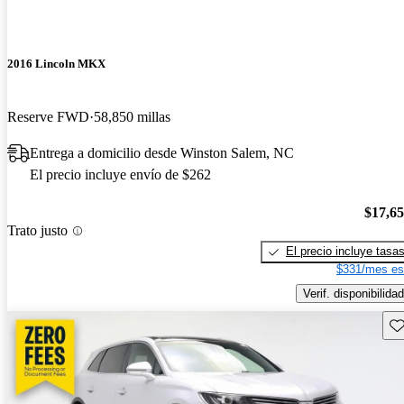
2016 Lincoln MKX
Reserve FWD
58,850 millas
Entrega a domicilio desde Winston Salem, NC
El precio incluye envío de $262
$17,6
Trato justo
El precio incluye tasa
$331/mes es
Verif. disponibilidad
Gu