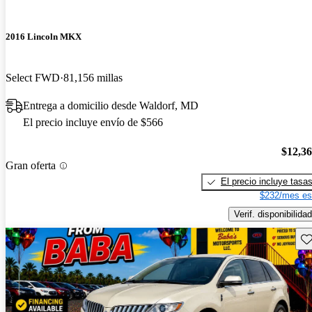
2016 Lincoln MKX
Select FWD
81,156 millas
Entrega a domicilio desde Waldorf, MD
El precio incluye envío de $566
$12,3
Gran oferta
El precio incluye tasa
$232/mes es
Verif. disponibilidad
Gu