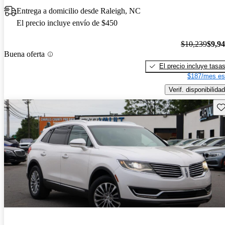
Entrega a domicilio desde Raleigh, NC
El precio incluye envío de $450
$10,239
$9,9
Buena oferta
El precio incluye tasa
$187/mes es
Verif. disponibilidad
Gu