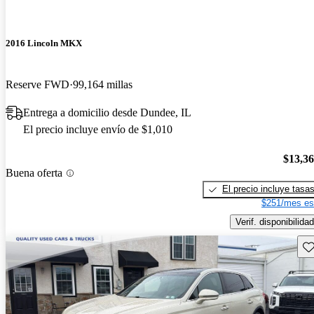
2016 Lincoln MKX
Reserve FWD
99,164 millas
Entrega a domicilio desde Dundee, IL
El precio incluye envío de $1,010
$13,3
Buena oferta
El precio incluye tasa
$251/mes es
Verif. disponibilidad
Gu