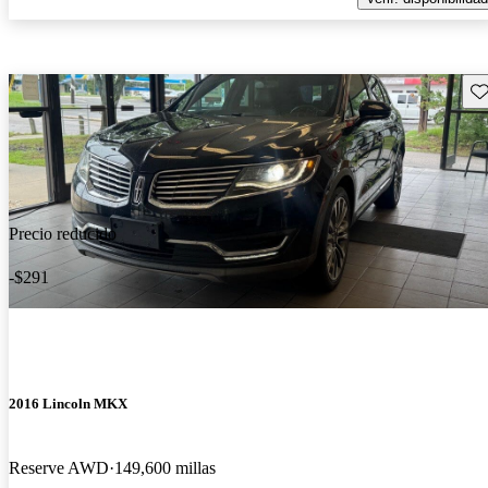
Gu
Precio reducido
-$291
2016 Lincoln MKX
Reserve AWD
149,600 millas