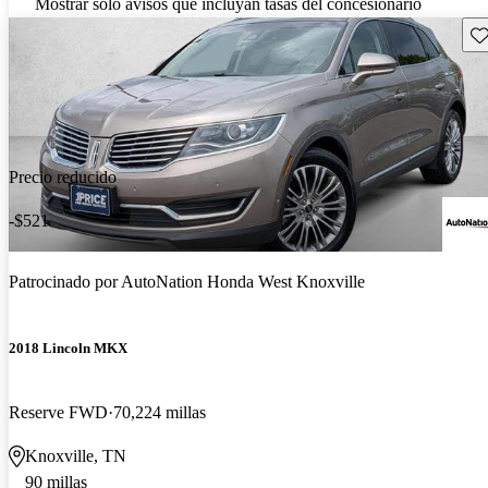
Mostrar solo avisos que incluyan tasas del concesionario
Gu
Precio reducido
-$521
Patrocinado por
AutoNation Honda West Knoxville
2018 Lincoln MKX
Reserve FWD
70,224 millas
Knoxville, TN
90 millas