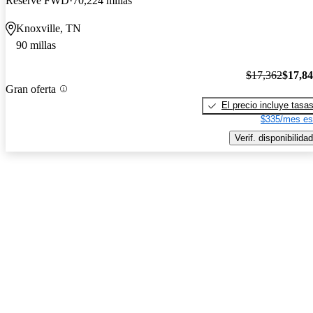
Reserve FWD
70,224 millas
Knoxville, TN
90 millas
$17,362
$17,8
Gran oferta
El precio incluye tasa
$335/mes es
Verif. disponibilidad