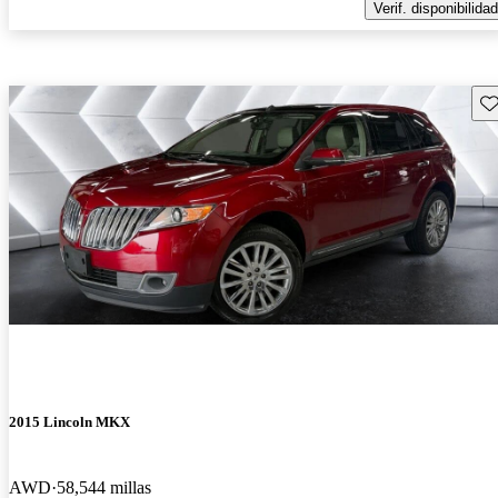
Verif. disponibilidad
Gu
2015 Lincoln MKX
AWD
58,544 millas