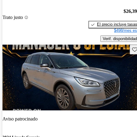
$26,3
Trato justo
El precio incluye tasa
$498/mes es
Verif. disponibilidad
Gu
Aviso patrocinado