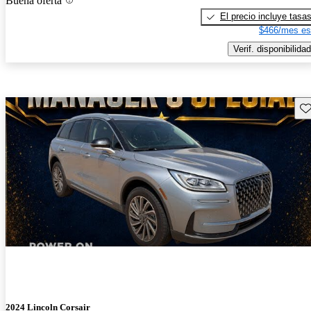
Buena oferta
El precio incluye tasa
$466/mes es
Verif. disponibilidad
Gu
2024 Lincoln Corsair