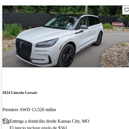
Gu
2024 Lincoln Corsair
Premiere AWD
13,526 millas
Entrega a domicilio desde Kansas City, MO
El precio incluye envío de $561