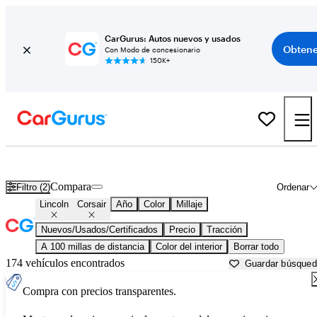
CarGurus: Autos nuevos y usados
Obtene
Con Modo de concesionario
150K+
Lincoln Corsair usados en venta cerca de
Ardmore, OK
Compara
Filtro (2)
Ordenar
Lincoln
Corsair
Año
Color
Millaje
Nuevos/Usados/Certificados
Precio
Tracción
A 100 millas de distancia
Color del interior
Borrar todo
174 vehículos encontrados
Guardar búsque
Compra con precios transparentes.