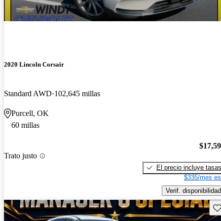
2020 Lincoln Corsair
Standard AWD
102,645 millas
Purcell, OK
60 millas
$17,5
Trato justo
El precio incluye tasa
$335/mes es
Verif. disponibilidad
Gu