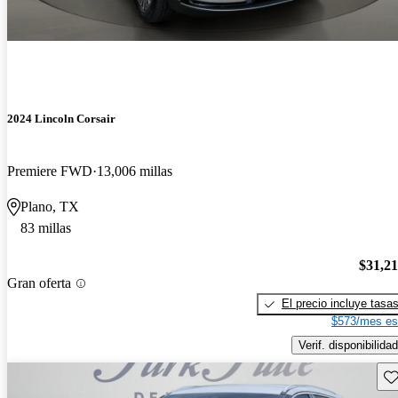
2024 Lincoln Corsair
Premiere FWD
13,006 millas
Plano, TX
83 millas
$31,2
Gran oferta
El precio incluye tasa
$573/mes es
Verif. disponibilidad
Gu