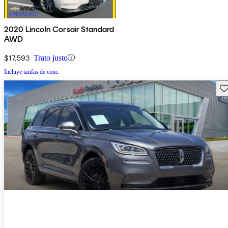
2020 Lincoln Corsair Standard
AWD
$17,593
Trato justo
Incluye tarifas de conc.
Gu