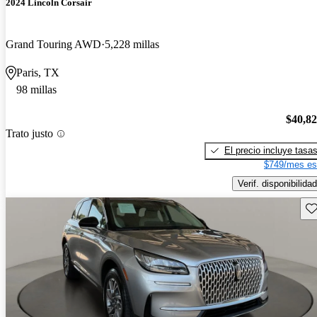
2024 Lincoln Corsair
Grand Touring AWD
5,228 millas
Paris, TX
98 millas
$40,8
Trato justo
El precio incluye tasa
$749/mes es
Verif. disponibilidad
Gu