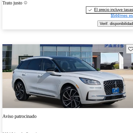
Trato justo
El precio incluye tasa
$544/mes es
Verif. disponibilidad
Gu
Aviso patrocinado