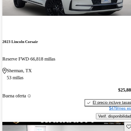
2023 Lincoln Corsair
Reserve FWD
66,818 millas
Sherman, TX
53 millas
$25,8
Buena oferta
El precio incluye tasa
$479/mes es
Verif. disponibilidad
Gu