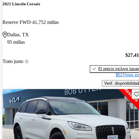
2021 Lincoln Corsair
Reserve FWD
41,752 millas
Dallas, TX
95 millas
$27,4
Trato justo
El precio incluye tasa
$517/mes es
Verif. disponibilidad
Gu