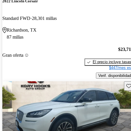
2022 Lincoln Corsair
Standard FWD
28,301 millas
Richardson, TX
87 millas
$23,7
Gran oferta
El precio incluye tasa
$447/mes es
Verif. disponibilidad
Gu