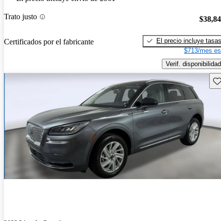
Trato justo
$38,8
El precio incluye tasa
Certificados por el fabricante
$713/mes es
Verif. disponibilidad
Gu