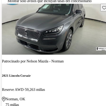
Mostrar solo avisos que incluyan tasas del concesionario
Gu
Patrocinado por
Nelson Mazda - Norman
2021 Lincoln Corsair
Reserve AWD
59,263 millas
Norman, OK
75 millas