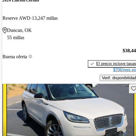
2024 Lincoln Corsair
Reserve AWD
13,247 millas
Duncan, OK
55 millas
$38,4
Buena oferta
El precio incluye tasa
$706/mes es
Verif. disponibilidad
Gu