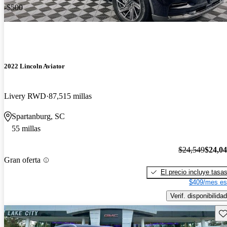
-$500
2022 Lincoln Aviator
Livery RWD
87,515 millas
Spartanburg, SC
55 millas
$24,549
$24,0
Gran oferta
El precio incluye tasa
$409/mes es
Verif. disponibilidad
Gu