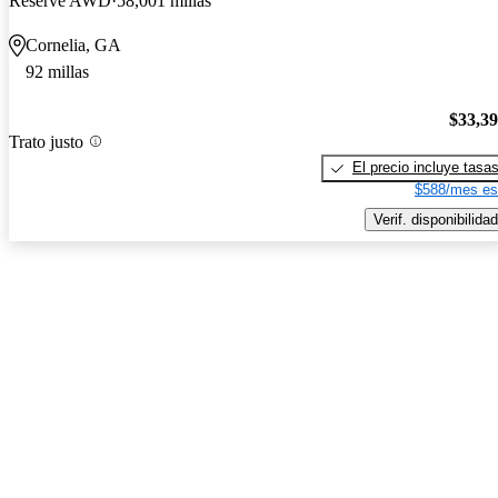
Reserve AWD
58,001 millas
Cornelia, GA
92 millas
$33,3
Trato justo
El precio incluye tasa
$588/mes es
Verif. disponibilidad