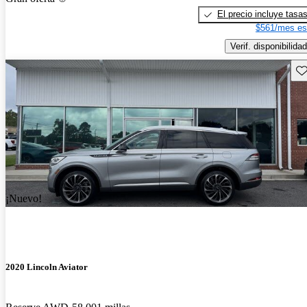
El precio incluye tasa
$561/mes es
Verif. disponibilidad
Gu
¡Nuevo!
2020 Lincoln Aviator