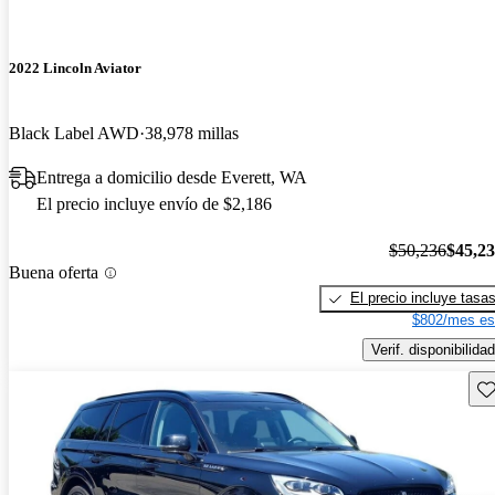
2022 Lincoln Aviator
Black Label AWD
38,978 millas
Entrega a domicilio desde Everett, WA
El precio incluye envío de $2,186
$50,236
$45,2
Buena oferta
El precio incluye tasa
$802/mes es
Verif. disponibilidad
Gu