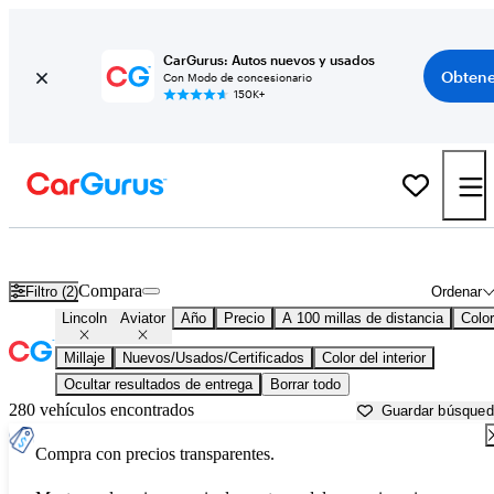
CarGurus: Autos nuevos y usados
Obtene
Con Modo de concesionario
150K+
Lincoln Aviator usados en venta cerca de
Asheville, NC
Compara
Filtro (2)
Ordenar
Lincoln
Aviator
Año
Precio
A 100 millas de distancia
Color
Millaje
Nuevos/Usados/Certificados
Color del interior
Ocultar resultados de entrega
Borrar todo
280 vehículos encontrados
Guardar búsque
Compra con precios transparentes.