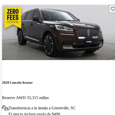
Gu
2020 Lincoln Aviator
Reserve AWD
55,315 millas
Transferencia a la tienda a Greenville, SC
El precio incluye envío de $499