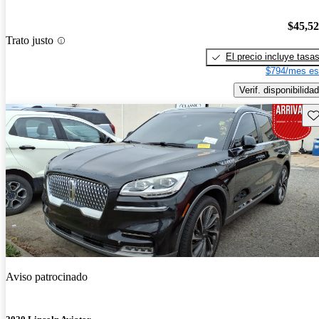
$45,5
Trato justo
El precio incluye tasa
$794/mes es
Verif. disponibilidad
Gu
Aviso patrocinado