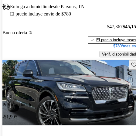
Entrega a domicilio desde Parsons, TN
El precio incluye envío de $780
$47,367
$45,1
Buena oferta
El precio incluye tasa
$780/mes es
Verif. disponibilidad
Gu
Precio reducido
-$1,995