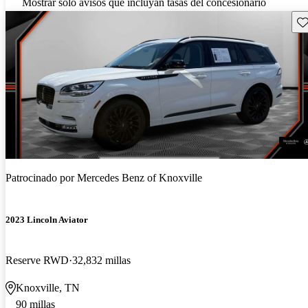
Mostrar solo avisos que incluyan tasas del concesionario
Gu
Patrocinado por
Mercedes Benz of Knoxville
2023 Lincoln Aviator
Reserve RWD
32,832 millas
Knoxville, TN
90 millas