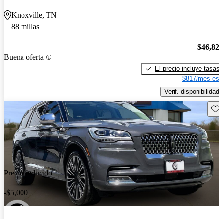
Knoxville, TN
88 millas
$46,8
Buena oferta
El precio incluye tasa
$817/mes es
Verif. disponibilidad
Gu
Precio reducido
-$5,000