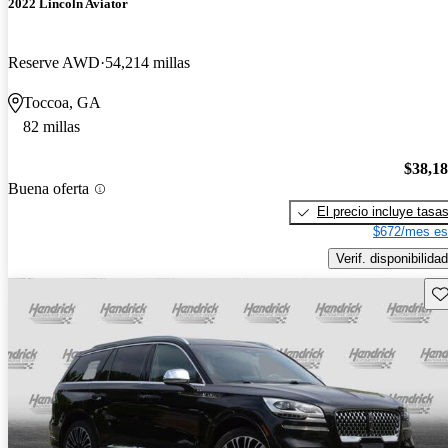
2022 Lincoln Aviator
Reserve AWD
54,214 millas
Toccoa, GA
82 millas
$38,1
Buena oferta
El precio incluye tasa
$672/mes es
Verif. disponibilidad
Gu