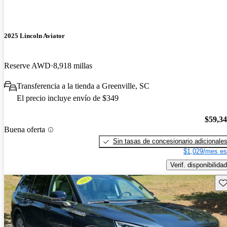
2025 Lincoln Aviator
Reserve AWD
8,918 millas
Transferencia a la tienda a Greenville, SC
El precio incluye envío de $349
$59,3
Buena oferta
Sin tasas de concesionario adicionale
$1,029/mes es
Verif. disponibilidad
Gu