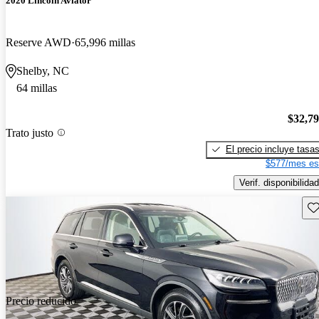
2020 Lincoln Aviator
Reserve AWD
65,996 millas
Shelby, NC
64 millas
$32,7
Trato justo
El precio incluye tasa
$577/mes es
Verif. disponibilidad
Gu
Precio reducido