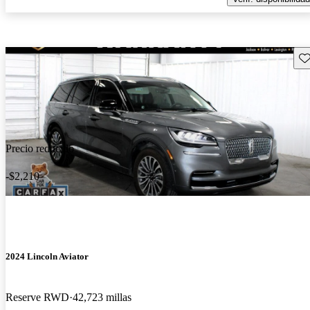
Gu
Precio reducido
-$2,210
2024 Lincoln Aviator
Reserve RWD
42,723 millas