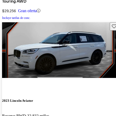
Touring AWD
$29,256
Gran oferta
Incluye tarifas de conc.
Gu
2023 Lincoln Aviator
Reserve RWD
32,832 millas