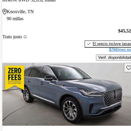
Knoxville, TN
90 millas
$45,5
Trato justo
El precio incluye tasa
$794/mes es
Verif. disponibilidad
Gu