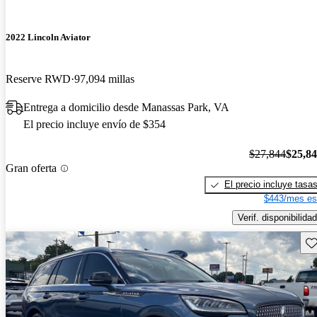
2022 Lincoln Aviator
Reserve RWD
97,094 millas
Entrega a domicilio desde Manassas Park, VA
El precio incluye envío de $354
$27,844
$25,8
Gran oferta
El precio incluye tasa
$443/mes es
Verif. disponibilidad
Gu