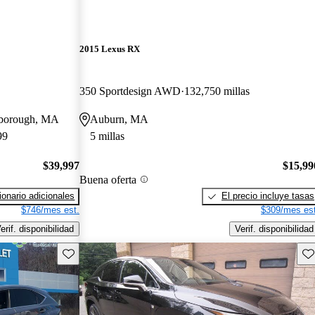
2015 Lexus RX
350 Sportdesign AWD
132,750 millas
stborough, MA
Auburn, MA
99
5 millas
$39,997
$15,99
Buena oferta
onario adicionales
El precio incluye tasas
$746/mes est.
$309/mes est
erif. disponibilidad
Verif. disponibilidad
Guarda este Aviso
Gu