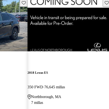
Guarda este Aviso
Gu
¡Nuevo!
2018 Lexus ES
350 FWD
76,645 millas
Northborough, MA
7 millas