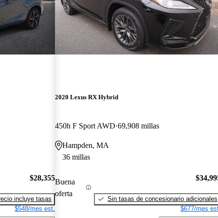
2020 Lexus RX Hybrid
450h F Sport AWD
69,908 millas
Hampden, MA
36 millas
$28,355
$34,99
Buena
oferta
recio incluye tasas
Sin tasas de concesionario adicionales
$548/mes est.
$677/mes est