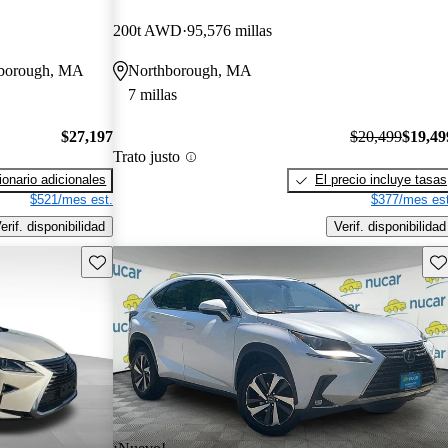
200t AWD
95,576 millas
stborough, MA
Northborough, MA
7 millas
$27,197
$20,499
$19,49
Trato justo
onario adicionales
El precio incluye tasas
$521/mes est.
$377/mes est
erif. disponibilidad
Verif. disponibilidad
Guarda este Aviso
Gu