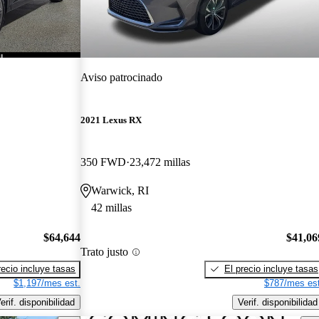
Aviso patrocinado
2021 Lexus RX
350 FWD
23,472 millas
Warwick, RI
42 millas
$64,644
$41,06
Trato justo
recio incluye tasas
El precio incluye tasas
$1,197/mes est.
$787/mes est
erif. disponibilidad
Verif. disponibilidad