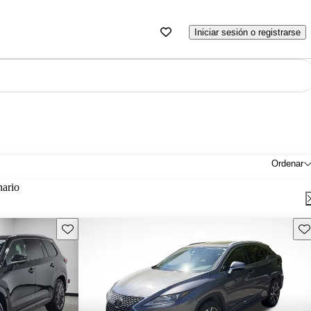
Iniciar sesión o registrarse
Ordenar
nario
Guarda este Aviso
Gu