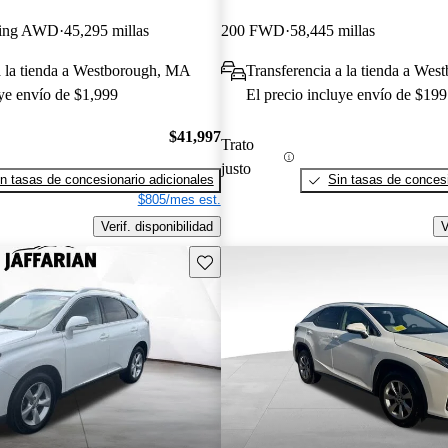
ling AWD
45,295 millas
200 FWD
58,445 millas
a la tienda a Westborough, MA
Transferencia a la tienda a We
uye envío de $1,999
El precio incluye envío de $199
$41,997
Trato
justo
n tasas de concesionario adicionales
Sin tasas de concesi
$805/mes est.
Verif. disponibilidad
V
Guarda este Aviso