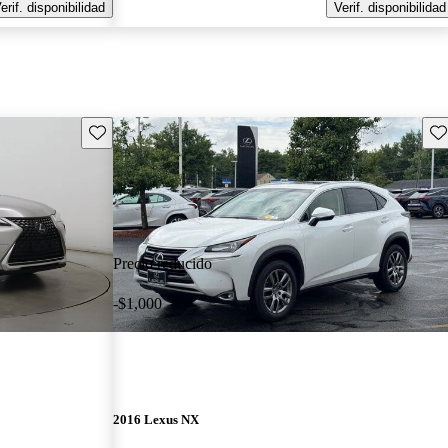
erif. disponibilidad
Verif. disponibilidad
Guarda este Aviso
Gu
Precio reducido
-$1,000
2016 Lexus NX