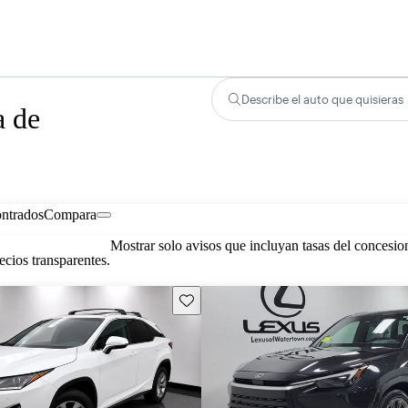
Describe el auto que quisieras
a de
ontrados
Compara
Mostrar solo avisos que incluyan tasas del concesio
cios transparentes.
Guarda este Aviso