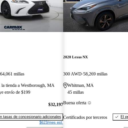
2020 Lexus NX
64,061 millas
300 AWD
58,269 millas
a la tienda a Westborough, MA
Whitman, MA
uye envío de $199
45 millas
Buena oferta
$32,197
n tasas de concesionario adicionales
El p
Certificados por terceros
$623/mes est.