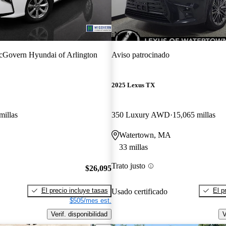
¡Nuevo!
Govern Hyundai of Arlington
Aviso patrocinado
2025 Lexus TX
millas
350 Luxury AWD
15,065 millas
Watertown, MA
33 millas
Trato justo
$26,095
El precio incluye tasas
El p
Usado certificado
$505/mes est.
Verif. disponibilidad
V