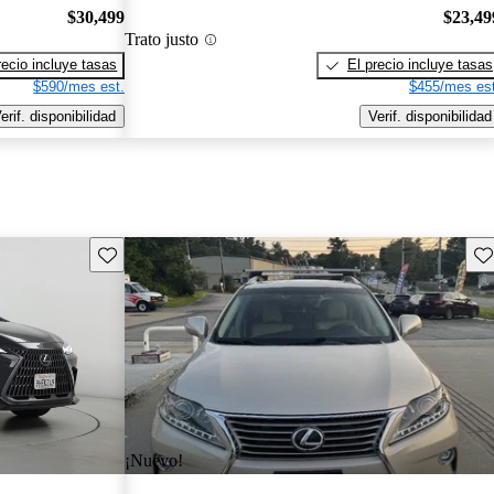
$30,499
$23,49
Trato justo
recio incluye tasas
El precio incluye tasas
$590/mes est.
$455/mes est
erif. disponibilidad
Verif. disponibilidad
Guarda este Aviso
Gu
¡Nuevo!