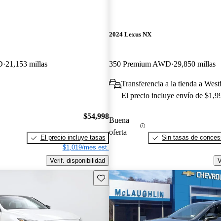
2024 Lexus NX
D
21,153 millas
350 Premium AWD
29,850 millas
Transferencia a la tienda a We
El precio incluye envío de $1,9
$54,998
Buena
oferta
El precio incluye tasas
Sin tasas de concesi
$1,019/mes est.
Verif. disponibilidad
V
Guarda este Aviso