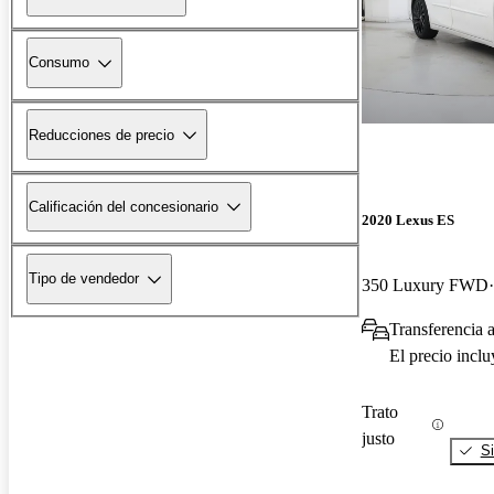
Consumo
Reducciones de precio
Calificación del concesionario
2020 Lexus ES
Tipo de vendedor
350 Luxury FWD
Transferencia 
El precio incl
Trato
justo
Si