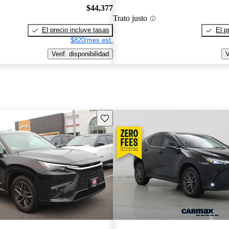
$44,377
Trato justo
El precio incluye tasas
El p
$820/mes est.
Verif. disponibilidad
V
Guarda este Aviso