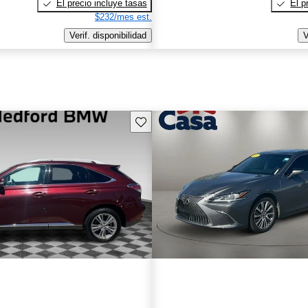
El precio incluye tasas
El p
$232/mes est.
Verif. disponibilidad
V
Guarda este Aviso