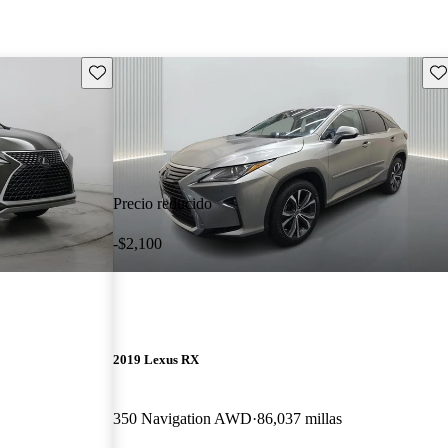
Guarda este Aviso
Gu
Precio reducido
-$2,100
2019 Lexus RX
350 Navigation AWD
86,037 millas