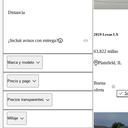
Distancia
2019 Lexus LX
¿Incluir avisos con entrega?
63,822 millas
Marca y modelo
Plainfield, IL
Precio y pago
Buena
oferta
Si
Precios transparentes
Millaje