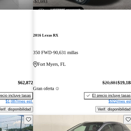
-$1,693
2016 Lexus RX
350 FWD
90,631 millas
Fort Myers, FL
$62,872
$20,881
$19,18
Gran oferta
recio incluye tasas
El precio incluye tasas
$1,087/mes est.
$322/mes est
erif. disponibilidad
Verif. disponibilidad
Guarda este Aviso
Gu