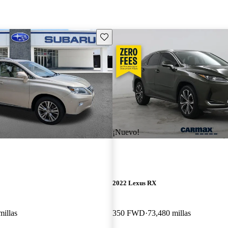
Guarda este Aviso
¡Nuevo!
2022 Lexus RX
millas
350 FWD
73,480 millas