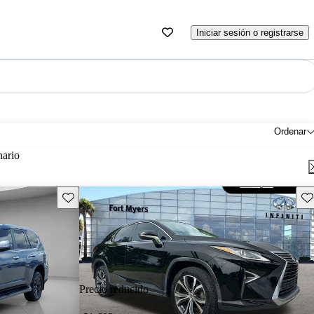
Iniciar sesión o registrarse
Ordenar
nario
Guarda este Aviso
Gu
Precio reducido