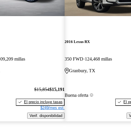
2016 Lexus RX
09,209 millas
350 FWD
124,468 millas
A
Granbury, TX
$15,854
$15,191
Buena oferta
El precio incluye tasas
El p
$249/mes est.
Verif. disponibilidad
V