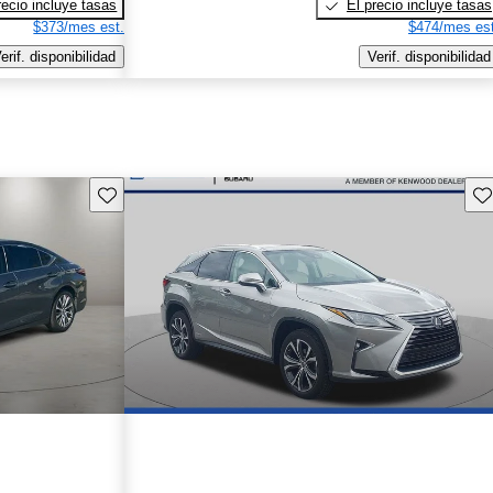
recio incluye tasas
El precio incluye tasas
$373/mes est.
$474/mes est
erif. disponibilidad
Verif. disponibilidad
Guarda este Aviso
Gu