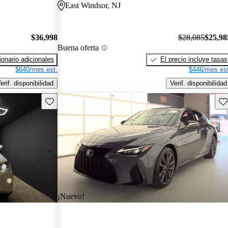
East Windsor, NJ
$36,998
$28,085
$25,98
Buena oferta
onario adicionales
El precio incluye tasas
$640/mes est.
$446/mes est
erif. disponibilidad
Verif. disponibilidad
Guarda este Aviso
Gu
¡Nuevo!