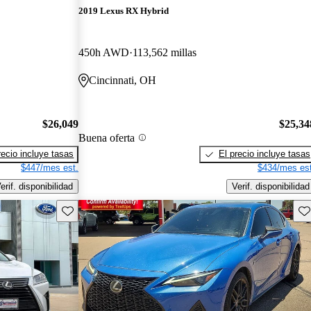
2019 Lexus RX Hybrid
450h AWD
113,562 millas
Cincinnati, OH
$26,049
$25,34
Buena oferta
recio incluye tasas
El precio incluye tasas
$447/mes est.
$434/mes est
erif. disponibilidad
Verif. disponibilidad
Guarda este Aviso
Gu