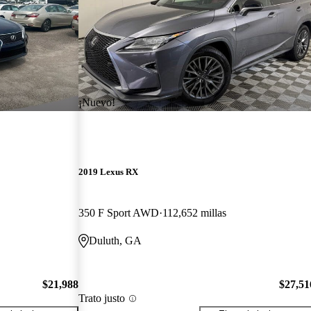
¡Nuevo!
2019 Lexus RX
350 F Sport AWD
112,652 millas
Duluth, GA
$21,988
$27,51
Trato justo