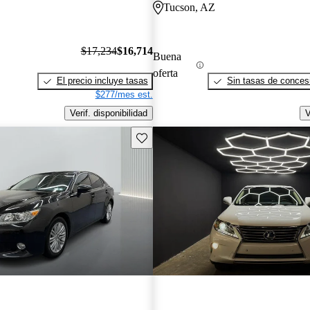
Tucson, AZ
$17,234
$16,714
Buena
oferta
El precio incluye tasas
Sin tasas de concesi
$277/mes est.
Verif. disponibilidad
V
Guarda este Aviso