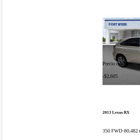
Precio reducido
-$2,605
2013 Lexus RX
350 FWD
80,482 