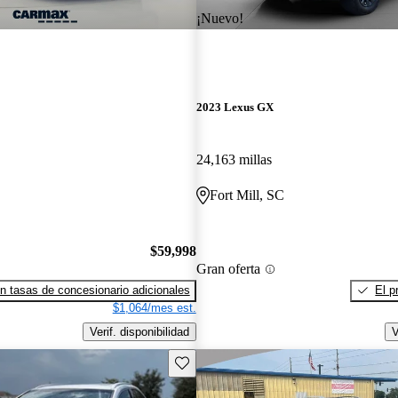
¡Nuevo!
2023 Lexus GX
24,163 millas
Fort Mill, SC
$59,998
Gran oferta
n tasas de concesionario adicionales
El p
$1,064/mes est.
Verif. disponibilidad
V
Guarda este Aviso