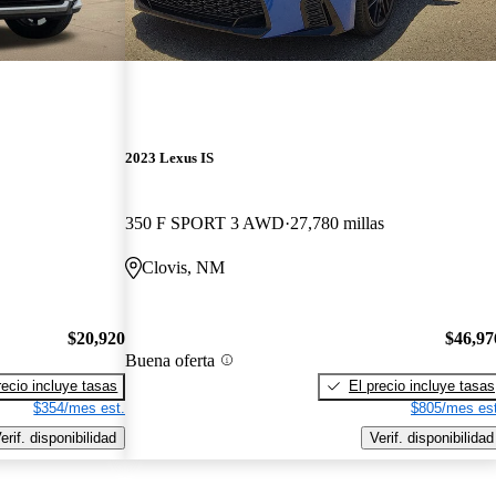
2023 Lexus IS
350 F SPORT 3 AWD
27,780 millas
Clovis, NM
$20,920
$46,97
Buena oferta
recio incluye tasas
El precio incluye tasas
$354/mes est.
$805/mes est
erif. disponibilidad
Verif. disponibilidad