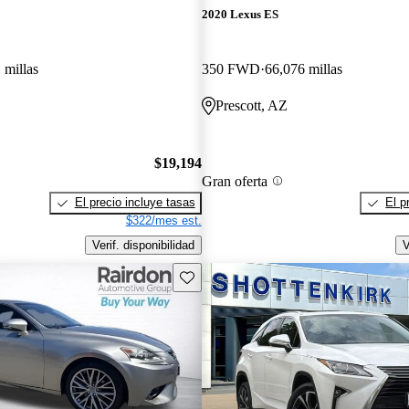
2020 Lexus ES
 millas
350 FWD
66,076 millas
Prescott, AZ
$19,194
Gran oferta
El precio incluye tasas
El p
$322/mes est.
Verif. disponibilidad
V
Guarda este Aviso