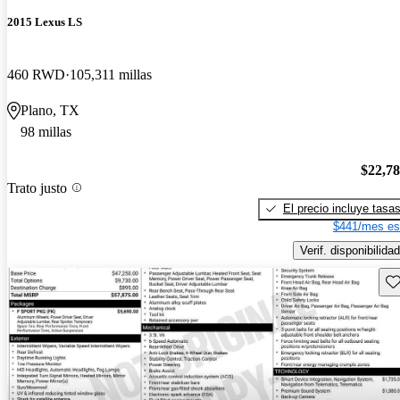
2015 Lexus LS
460 RWD
105,311 millas
Plano, TX
98 millas
$22,7
Trato justo
El precio incluye tasa
$441/mes es
Verif. disponibilidad
Gu