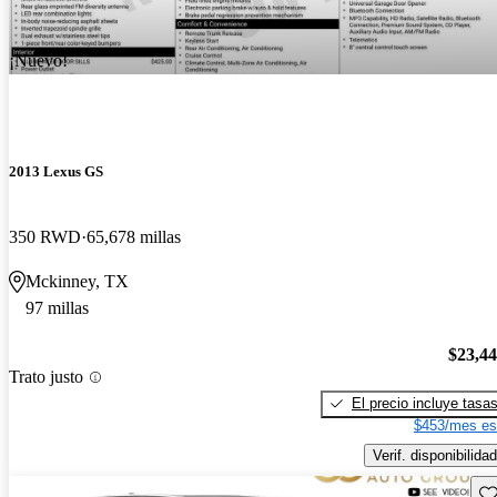
¡Nuevo!
2013 Lexus GS
350 RWD
65,678 millas
Mckinney, TX
97 millas
$23,4
Trato justo
El precio incluye tasa
$453/mes es
Verif. disponibilidad
Gu