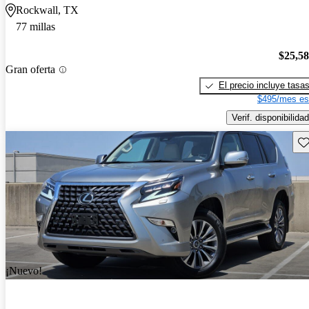
Rockwall, TX
77 millas
$25,5
Gran oferta
El precio incluye tasa
$495/mes es
Verif. disponibilidad
Gu
¡Nuevo!