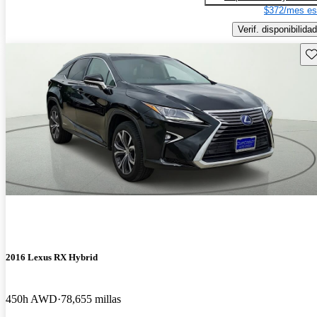
$372/mes es
Verif. disponibilidad
Gu
2016 Lexus RX Hybrid
450h AWD
78,655 millas