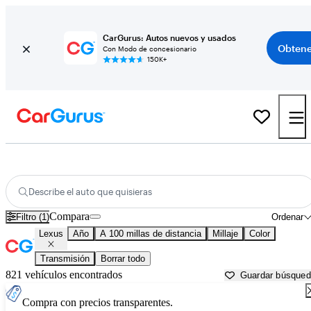
CarGurus: Autos nuevos y usados
Obtene
Con Modo de concesionario
150K+
Autos Lexus usados en venta cerca de
Tyler, TX
Describe el auto que quisieras
Compara
Filtro (1)
Ordenar
Lexus
Año
A 100 millas de distancia
Millaje
Color
Transmisión
Borrar todo
821 vehículos encontrados
Guardar búsque
Compra con precios transparentes.