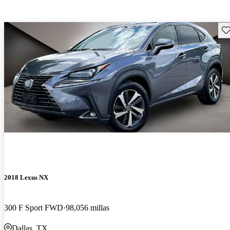
Gu
2018 Lexus NX
300 F Sport FWD
98,056 millas
Dallas, TX