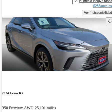
El precio incluye tasa
$285/mes es
Verif. disponibilidad
Gu
2024 Lexus RX
350 Premium AWD
25,101 millas