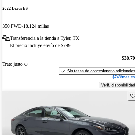
2022 Lexus ES
350 FWD
18,124 millas
Transferencia a la tienda a Tyler, TX
El precio incluye envío de $799
$38,7
Trato justo
Sin tasas de concesionario adicionale
$743/mes es
Verif. disponibilidad
Gu