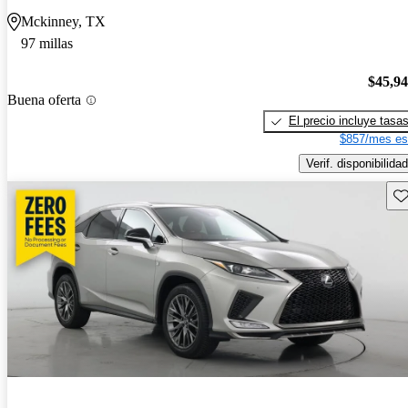
Mckinney, TX
97 millas
$45,9
Buena oferta
El precio incluye tasa
$857/mes es
Verif. disponibilidad
Gu