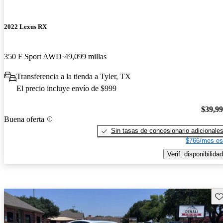
2022 Lexus RX
350 F Sport AWD
49,099 millas
Transferencia a la tienda a Tyler, TX
El precio incluye envío de $999
$39,9
Buena oferta
Sin tasas de concesionario adicionale
$766/mes es
Verif. disponibilidad
Gu