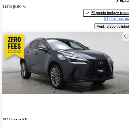
$59,2
Trato justo
El precio incluye tasa
$1,097/mes es
Verif. disponibilidad
Gu
2022 Lexus NX