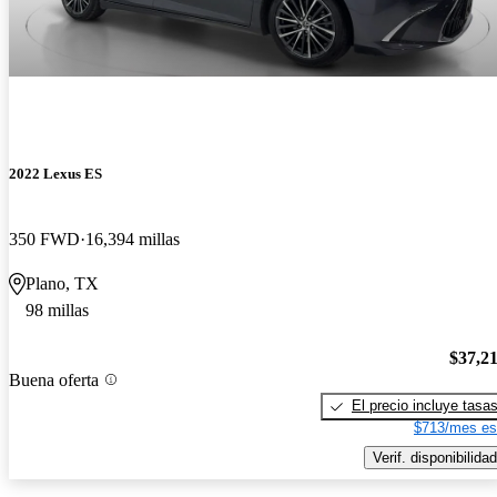
2022 Lexus ES
350 FWD
16,394 millas
Plano, TX
98 millas
$37,2
Buena oferta
El precio incluye tasa
$713/mes es
Verif. disponibilidad