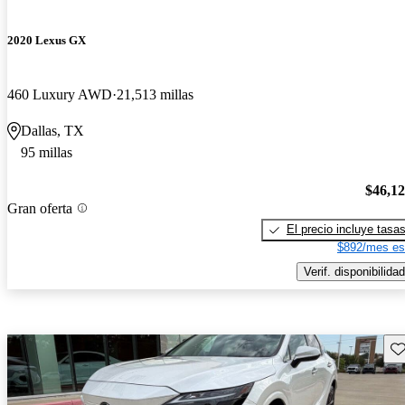
2020 Lexus GX
460 Luxury AWD
21,513 millas
Dallas, TX
95 millas
$46,1
Gran oferta
El precio incluye tasa
$892/mes es
Verif. disponibilidad
Gu