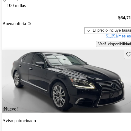
100 millas
$64,7
Buena oferta
El precio incluye tasa
$1,251/mes es
Verif. disponibilidad
Gu
¡Nuevo!
Aviso patrocinado