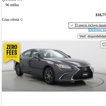
96 millas
$18,7
Gran oferta
El precio incluye tasa
$363/mes es
Verif. disponibilidad
Gu