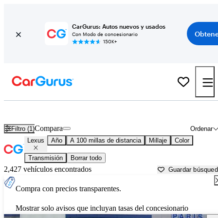
CarGurus: Autos nuevos y usados
Obtene
Con Modo de concesionario
150K+
Autos Lexus usados en venta cerca de
Texarkana, TX
Compara
Filtro (1)
Ordenar
Lexus
Año
A 100 millas de distancia
Millaje
Color
Transmisión
Borrar todo
2,427 vehículos encontrados
Guardar búsque
Compra con precios transparentes.
Mostrar solo avisos que incluyan tasas del concesionario