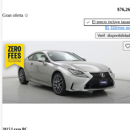
$76,2
Gran oferta
El precio incluye tasa
$1,316/mes es
Verif. disponibilidad
Gu
2015 Lexus RC