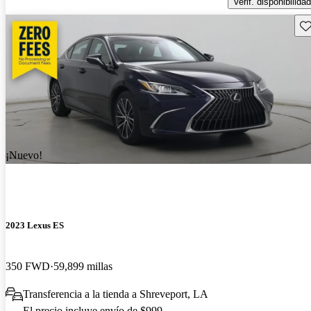
Verif. disponibilidad
Gu
¡Nuevo!
2023 Lexus ES
350 FWD
59,899 millas
Transferencia a la tienda a Shreveport, LA
El precio incluye envío de $999