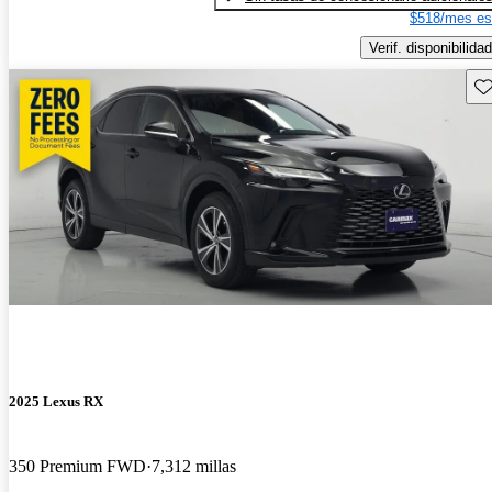
$518/mes es
Verif. disponibilidad
Gu
2025 Lexus RX
350 Premium FWD
7,312 millas