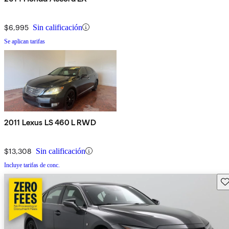
$6,995
Sin calificación
Se aplican tarifas
2011 Lexus LS 460 L RWD
$13,308
Sin calificación
Incluye tarifas de conc.
Gu