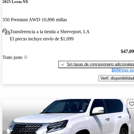
2025 Lexus NX
350 Premium AWD
10,896 millas
Transferencia a la tienda a Shreveport, LA
El precio incluye envío de $1,099
$47,0
Trato justo
Sin tasas de concesionario adicionale
$699/mes es
Verif. disponibilidad
Gu