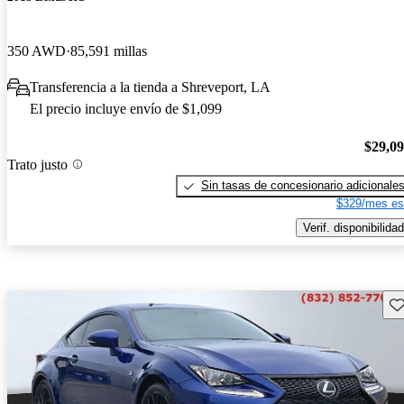
350 AWD
85,591 millas
Transferencia a la tienda a Shreveport, LA
El precio incluye envío de $1,099
$29,0
Trato justo
Sin tasas de concesionario adicionale
$329/mes es
Verif. disponibilidad
Gu