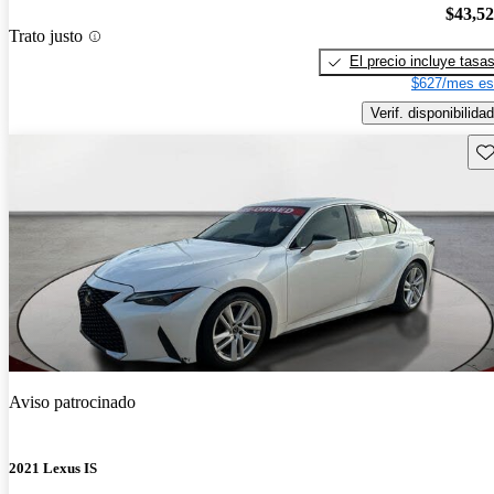
$43,5
Trato justo
El precio incluye tasa
$627/mes es
Verif. disponibilidad
Gu
Aviso patrocinado
2021 Lexus IS