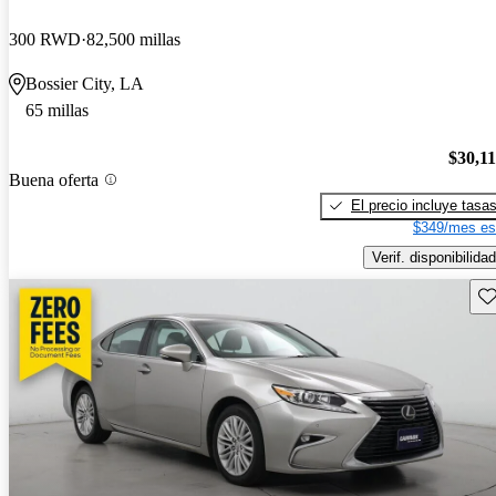
300 RWD
82,500 millas
Bossier City, LA
65 millas
$30,1
Buena oferta
El precio incluye tasa
$349/mes es
Verif. disponibilidad
Gu