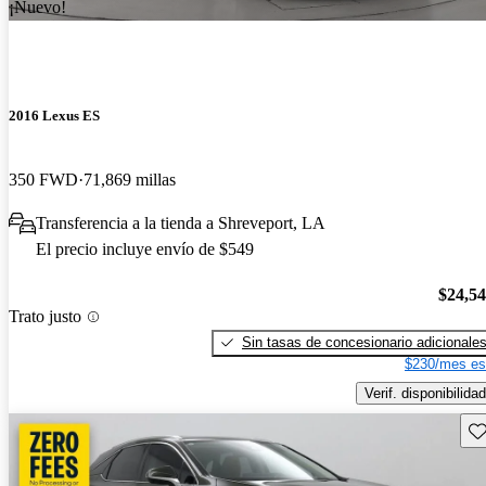
¡Nuevo!
2016 Lexus ES
350 FWD
71,869 millas
Transferencia a la tienda a Shreveport, LA
El precio incluye envío de $549
$24,5
Trato justo
Sin tasas de concesionario adicionale
$230/mes es
Verif. disponibilidad
Gu