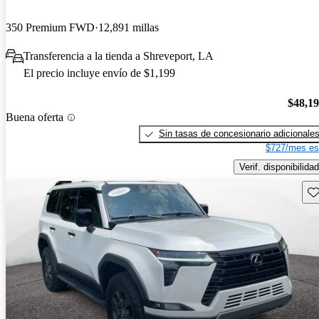
350 Premium FWD
12,891 millas
Transferencia a la tienda a Shreveport, LA
El precio incluye envío de $1,199
$48,1
Buena oferta
Sin tasas de concesionario adicionale
$727/mes es
Verif. disponibilidad
Gu