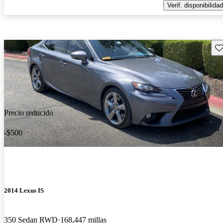
Verif. disponibilidad
Gu
Precio reducido
-$500
2014 Lexus IS
350 Sedan RWD
168,447 millas