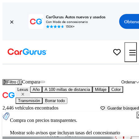
CarGurus: Autos nuevos y usados
Obtene
Con Modo de concesionario
150K+
Autos Lexus usados en venta cerca de
Springfield, MO
Compara
Filtro (1)
Ordenar
Lexus
Año
A 100 millas de distancia
Millaje
Color
Transmisión
Borrar todo
2,446 vehículos encontrados
Guardar búsque
Compra con precios transparentes.
Mostrar solo avisos que incluyan tasas del concesionario