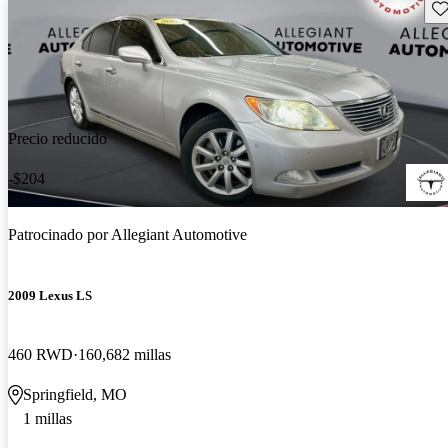
Gu
Precio reducido
-$204
Patrocinado por
Allegiant Automotive
2009 Lexus LS
460 RWD
160,682 millas
Springfield, MO
1 millas