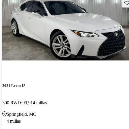
Gu
2021 Lexus IS
300 RWD
99,914 millas
Springfield, MO
4 millas