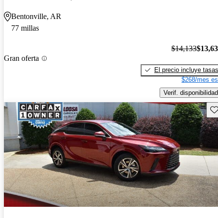
Bentonville, AR
77 millas
$14,133
$13,6
Gran oferta
El precio incluye tasa
$268/mes es
Verif. disponibilidad
Gu