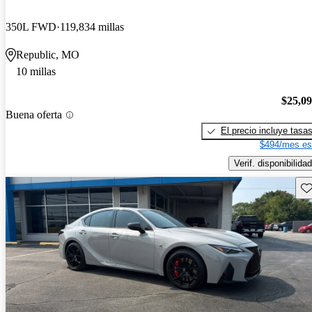
350L FWD
119,834 millas
Republic, MO
10 millas
$25,0
Buena oferta
El precio incluye tasa
$494/mes es
Verif. disponibilidad
Gu