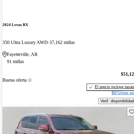
2024 Lexus RX
350 Ultra Luxury AWD
37,162 millas
Fayetteville, AR
91 millas
$51,1
Buena oferta
El precio incluye tasa
$971/mes es
Verif. disponibilidad
Gu