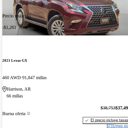
Precio reducido
-$1,261
2021 Lexus GX
460 AWD
91,847 millas
Harrison, AR
66 millas
$38,753
$37,4
Buena oferta
El precio incluye tasa
$731/mes es