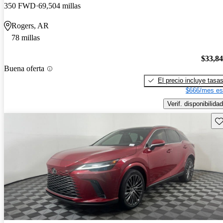
350 FWD
69,504 millas
Rogers, AR
78 millas
$33,8
Buena oferta
El precio incluye tasa
$666/mes es
Verif. disponibilidad
Gu