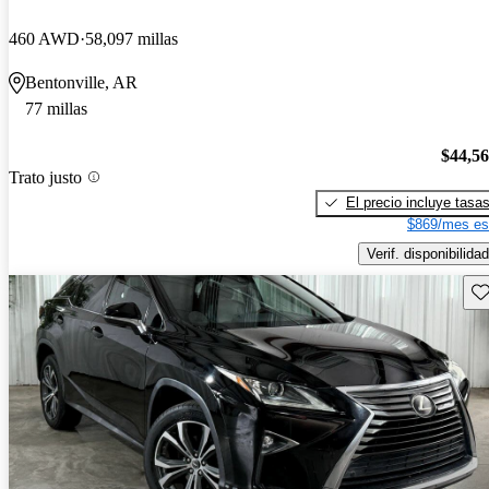
460 AWD
58,097 millas
Bentonville, AR
77 millas
$44,5
Trato justo
El precio incluye tasa
$869/mes es
Verif. disponibilidad
Gu