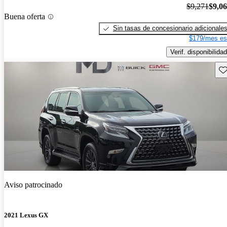
$9,271
$9,0
Buena oferta
Sin tasas de concesionario adicionale
$179/mes es
Verif. disponibilidad
Gu
Aviso patrocinado
2021 Lexus GX