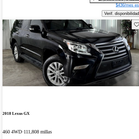
$436/mes es
Verif. disponibilidad
Gu
2018 Lexus GX
460 4WD
111,808 millas