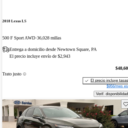
2018 Lexus LS
500 F Sport AWD
36,028 millas
Entrega a domicilio desde Newtown Square, PA
El precio incluye envío de $2,943
$48,6
Trato justo
El precio incluye tasa
$956/mes es
Verif. disponibilidad
Gu