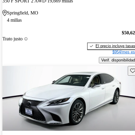
350 F SPORT 2 AWD
19,669 millas
Springfield, MO
4 millas
$50,6
Trato justo
El precio incluye tasa
$954/mes es
Verif. disponibilidad
Gu