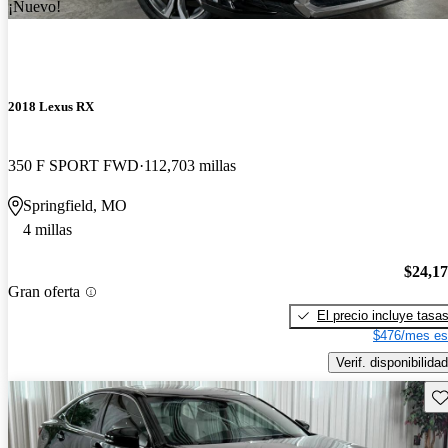
¡Nuevo!
2018 Lexus RX
350 F SPORT FWD
112,703 millas
Springfield, MO
4 millas
$24,1
Gran oferta
El precio incluye tasa
$476/mes es
Verif. disponibilidad
Gu