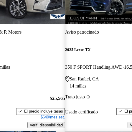
¡Nuevo!
& R Motors
Aviso patrocinado
2025 Lexus TX
millas
350 F SPORT Handling AWD
16,5
San Rafael, CA
14 millas
Trato justo
$25,565
El precio incluye tasas
El p
Usado certificado
$640/mes est.
Verif. disponibilidad
V