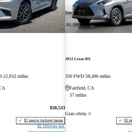
Precio reducido
-$1,197
2022 Lexus RX
D
22,932 millas
350 FWD
58,496 millas
 CA
Fairfield, CA
37 millas
$50,533
Gran oferta
El precio incluye tasas
El p
$1,181/mes est.