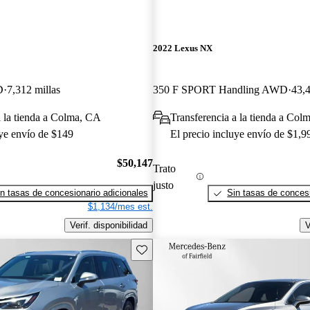
2022 Lexus NX
D
7,312 millas
350 F SPORT Handling AWD
43,4
a la tienda a Colma, CA
Transferencia a la tienda a Col
uye envío de $149
El precio incluye envío de $1,9
$50,147
Trato
justo
n tasas de concesionario adicionales
Sin tasas de concesi
$1,134/mes est.
Verif. disponibilidad
V
Guarda este Aviso