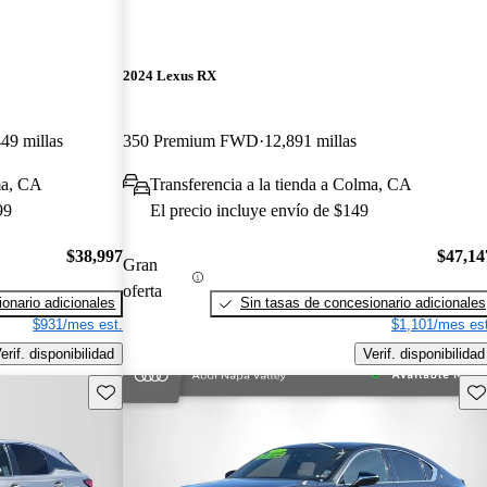
2024 Lexus RX
49 millas
350 Premium FWD
12,891 millas
ma, CA
Transferencia a la tienda a Colma, CA
99
El precio incluye envío de $149
$38,997
$47,14
Gran
oferta
onario adicionales
Sin tasas de concesionario adicionales
$931/mes est.
$1,101/mes est
erif. disponibilidad
Verif. disponibilidad
Guarda este Aviso
Gu