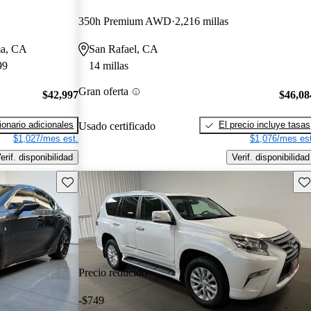
350h Premium AWD
2,216 millas
ma, CA
San Rafael, CA
99
14 millas
Gran oferta
$42,997
$46,08
onario adicionales
El precio incluye tasas
Usado certificado
$1,027/mes est.
$1,076/mes est
erif. disponibilidad
Verif. disponibilidad
Guarda este Aviso
Gu
Precio reducido
-$749