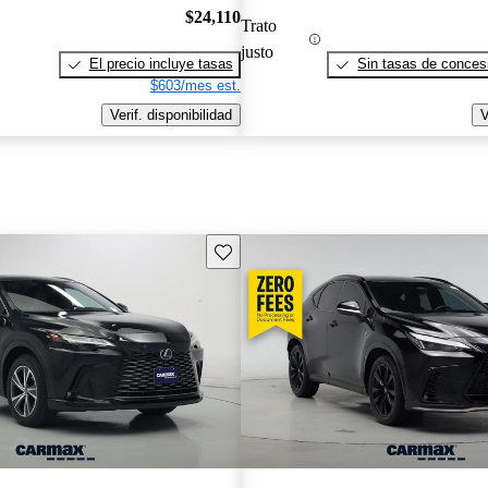
$24,110
Trato
justo
El precio incluye tasas
Sin tasas de concesi
$603/mes est.
Verif. disponibilidad
V
Guarda este Aviso