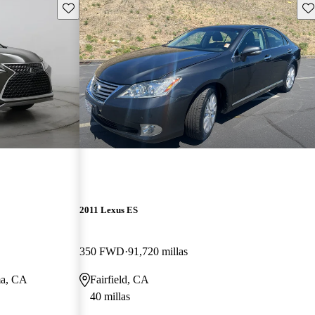
Guarda este Aviso
Gu
2011 Lexus ES
350 FWD
91,720 millas
ma, CA
Fairfield, CA
40 millas