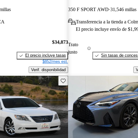
millas
350 F SPORT AWD
31,546 millas
 CA
Transferencia a la tienda a Col
El precio incluye envío de $1,9
$34,873
Trato
justo
El precio incluye tasas
Sin tasas de concesi
$852/mes est.
Verif. disponibilidad
V
Guarda este Aviso