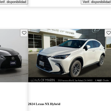
erif. disponibilidad
Verif. disponibilidad
Guarda este Aviso
Gu
¡Nuevo!
2024 Lexus NX Hybrid