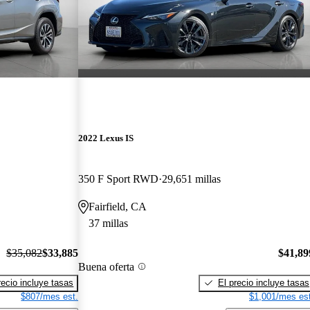
2022 Lexus IS
350 F Sport RWD
29,651 millas
Fairfield, CA
37 millas
$35,082
$33,885
$41,89
Buena oferta
recio incluye tasas
El precio incluye tasas
$807/mes est.
$1,001/mes est