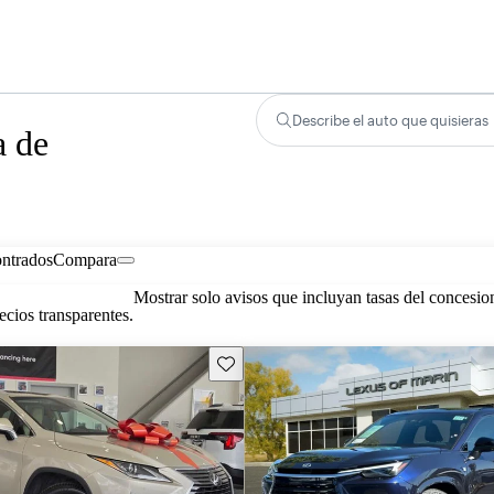
Describe el auto que quisieras
a de
ontrados
Compara
Mostrar solo avisos que incluyan tasas del concesio
cios transparentes.
Guarda este Aviso