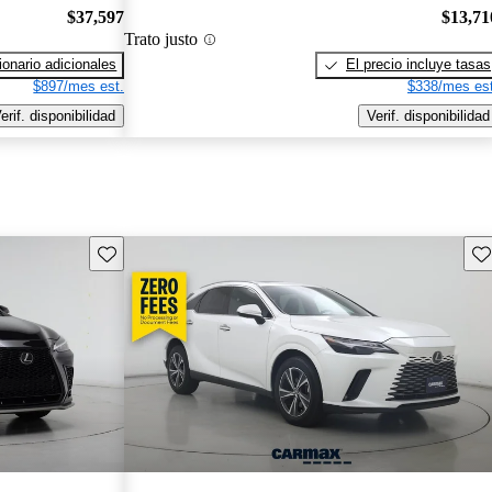
$37,597
$13,71
Trato justo
onario adicionales
El precio incluye tasas
$897/mes est.
$338/mes est
erif. disponibilidad
Verif. disponibilidad
Guarda este Aviso
Gu