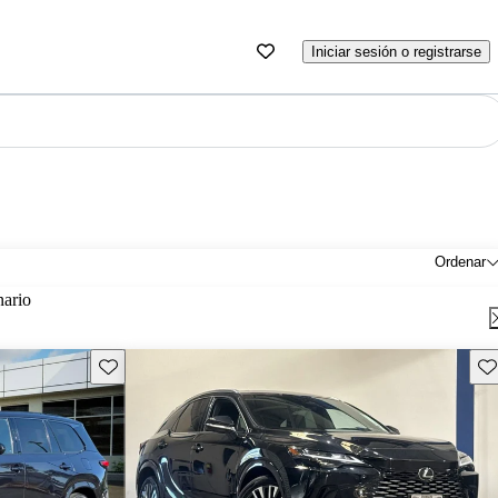
Iniciar sesión o registrarse
Ordenar
nario
Guarda este Aviso
Gu