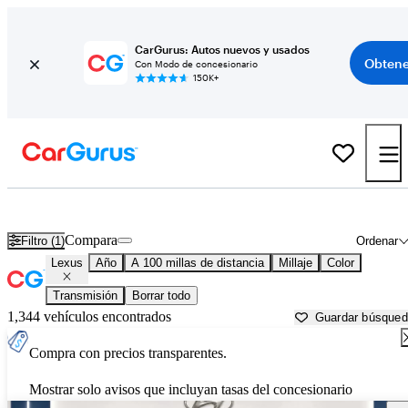
CarGurus: Autos nuevos y usados
Obtene
Con Modo de concesionario
150K+
Autos Lexus usados en venta cerca de
Salisbury, MD
Compara
Filtro (1)
Ordenar
Lexus
Año
A 100 millas de distancia
Millaje
Color
Transmisión
Borrar todo
1,344 vehículos encontrados
Guardar búsque
Compra con precios transparentes.
Mostrar solo avisos que incluyan tasas del concesionario