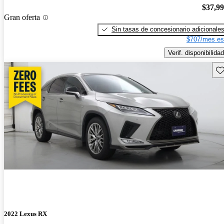
$37,9
Gran oferta
Sin tasas de concesionario adicionale
$707/mes es
Verif. disponibilidad
Gu
2022 Lexus RX