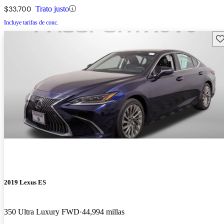
$33,700
Trato justo
Incluye tarifas de conc.
Gu
2019 Lexus ES
350 Ultra Luxury FWD
44,994 millas