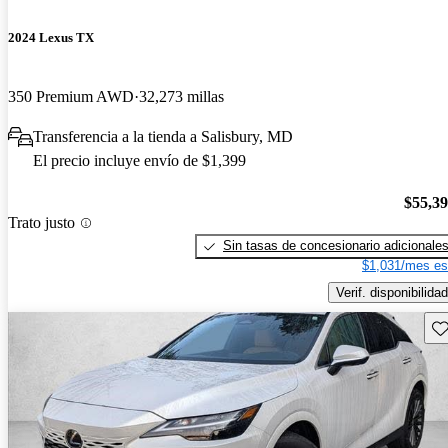
2024 Lexus TX
350 Premium AWD
32,273 millas
Transferencia a la tienda a Salisbury, MD
El precio incluye envío de $1,399
$55,3
Trato justo
Sin tasas de concesionario adicionale
$1,031/mes es
Verif. disponibilidad
Gu