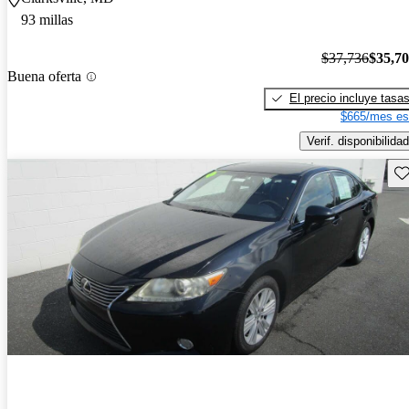
93 millas
$37,736
$35,7
Buena oferta
El precio incluye tasa
$665/mes es
Verif. disponibilidad
Gu