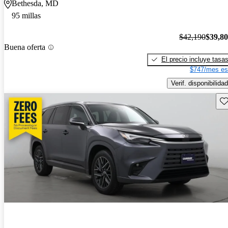
Bethesda, MD
95 millas
$42,190
$39,8
Buena oferta
El precio incluye tasa
$747/mes es
Verif. disponibilidad
Gu