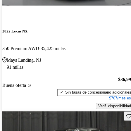
2022 Lexus NX
350 Premium AWD
35,425 millas
Mays Landing, NJ
91 millas
$36,9
Buena oferta
Sin tasas de concesionario adicionale
$707/mes es
Verif. disponibilidad
Gu