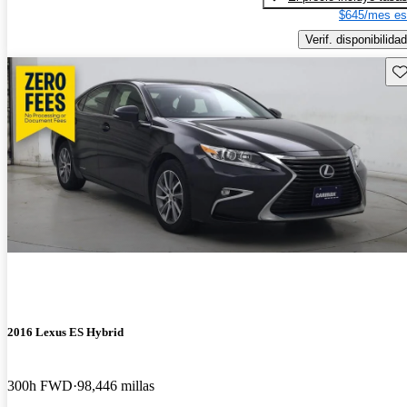
$645/mes es
Verif. disponibilidad
Gu
2016 Lexus ES Hybrid
300h FWD
98,446 millas