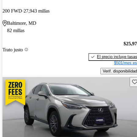
200 FWD
27,943 millas
Baltimore, MD
82 millas
$25,9
Trato justo
El precio incluye tasa
$501/mes es
Verif. disponibilidad
Gu