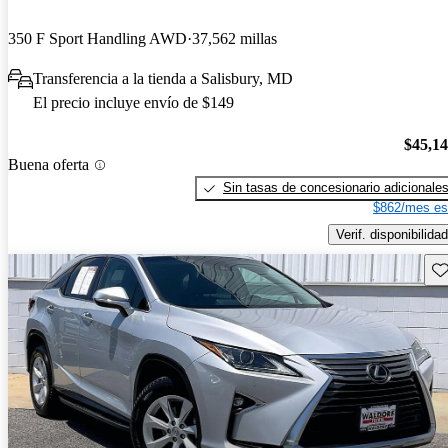
350 F Sport Handling AWD
37,562 millas
Transferencia a la tienda a Salisbury, MD
El precio incluye envío de $149
$45,1
Buena oferta
Sin tasas de concesionario adicionale
$862/mes es
Verif. disponibilidad
Gu