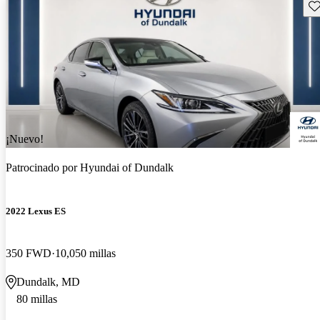
Gu
¡Nuevo!
Patrocinado por
Hyundai of Dundalk
2022 Lexus ES
350 FWD
10,050 millas
Dundalk, MD
80 millas