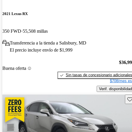
2021 Lexus RX
350 FWD
55,508 millas
Transferencia a la tienda a Salisbury, MD
El precio incluye envío de $1,999
$36,9
Buena oferta
Sin tasas de concesionario adicionale
$708/mes es
Verif. disponibilidad
Gu