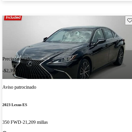
Gu
Precio reducido
-$2,390
Aviso patrocinado
2023 Lexus ES
350 FWD
21,209 millas