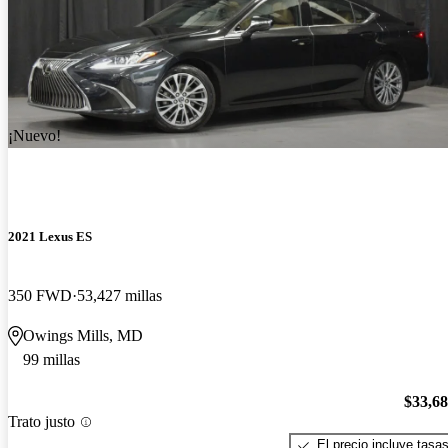
¡Nuevo!
2021 Lexus ES
350 FWD
53,427 millas
Owings Mills, MD
99 millas
$33,6
Trato justo
El precio incluye tasa