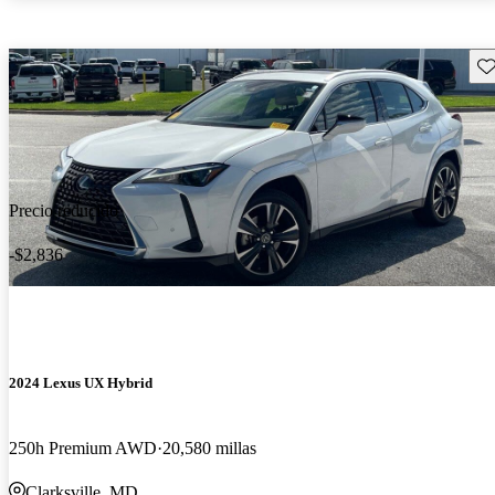
Gu
Precio reducido
-$2,836
2024 Lexus UX Hybrid
250h Premium AWD
20,580 millas
Clarksville, MD