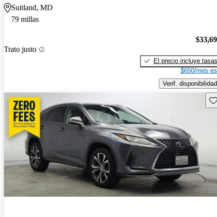
Suitland, MD
79 millas
$33,6
Trato justo
El precio incluye tasa
$650/mes es
Verif. disponibilidad
Gu