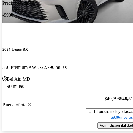
Precio reducido
-$980
2024 Lexus RX
350 Premium AWD
22,796 millas
Bel Air, MD
90 millas
$49,796
$48,8
Buena oferta
El precio incluye tasa
$909/mes es
Verif. disponibilidad