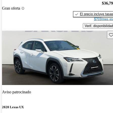
$36,7
Gran oferta
El precio incluye tasa
$703/mes es
Verif. disponibilidad
Gu
Aviso patrocinado
2020 Lexus UX