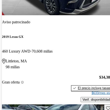
Aviso patrocinado
2019 Lexus GX
460 Luxury AWD
70,608 millas
Littleton, MA
98 millas
$34,3
Gran oferta
El precio incluye tasa
$633/mes es
Verif. disponibilidad
Gu