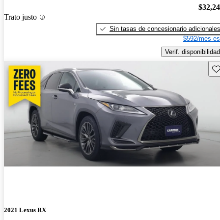
$32,2
Trato justo
Sin tasas de concesionario adicionale
$592/mes es
Verif. disponibilidad
Gu
2021 Lexus RX