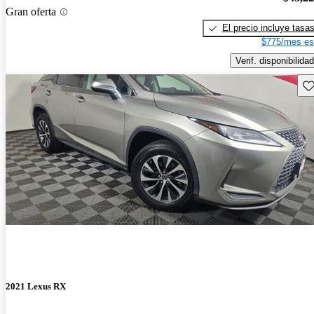
Gran oferta
El precio incluye tasa
$775/mes es
Verif. disponibilidad
Gu
2021 Lexus RX