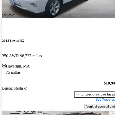
¡Nuevo!
2015 Lexus RX
350 AWD
98,727 millas
Haverhill, MA
75 millas
$18,9
Buena oferta
El precio incluye tasa
$337/mes es
Verif. disponibilidad
Gu