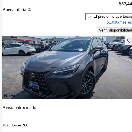
$57,4
Buena oferta
El precio incluye tasa
$1,030/mes es
Verif. disponibilidad
Gu
¡Nuevo!
Aviso patrocinado
2025 Lexus NX