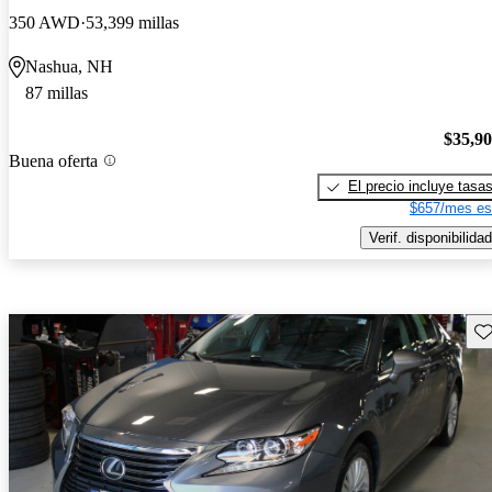
350 AWD
53,399 millas
Nashua, NH
87 millas
$35,9
Buena oferta
El precio incluye tasa
$657/mes es
Verif. disponibilidad
Gu