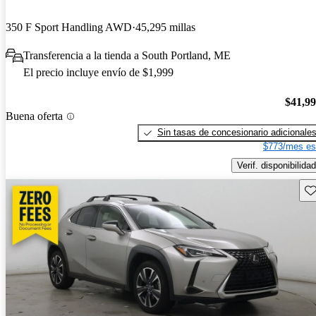
350 F Sport Handling AWD
45,295 millas
Transferencia a la tienda a South Portland, ME
El precio incluye envío de $1,999
$41,9
Buena oferta
Sin tasas de concesionario adicionale
$773/mes es
Verif. disponibilidad
Gu