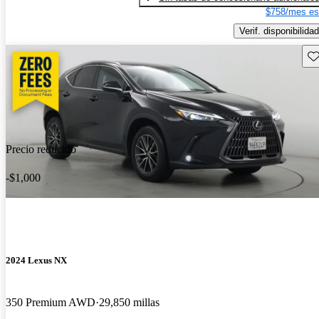
$758/mes es
Verif. disponibilidad
Gu
Precio reducido
-$1,000
2024 Lexus NX
350 Premium AWD
29,850 millas