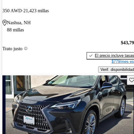
350 AWD
21,423 millas
Nashua, NH
88 millas
$43,7
Trato justo
El precio incluye tasa
$779/mes es
Verif. disponibilidad
Gu