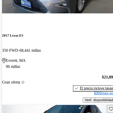
2017 Lexus ES
350 FWD
68,441 millas
Everett, MA
96 millas
$21,8
Gran oferta
El precio incluye tasa
$393/mes es
Verif. disponibilidad
Gu