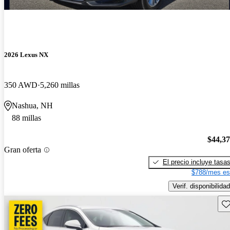
2026 Lexus NX
350 AWD
5,260 millas
Nashua, NH
88 millas
$44,3
Gran oferta
El precio incluye tasa
$788/mes es
Verif. disponibilidad
Gu