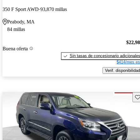
350 F Sport AWD
93,870 millas
Peabody, MA
84 millas
$22,9
Buena oferta
Sin tasas de concesionario adicionale
$414/mes es
Verif. disponibilidad
Gu