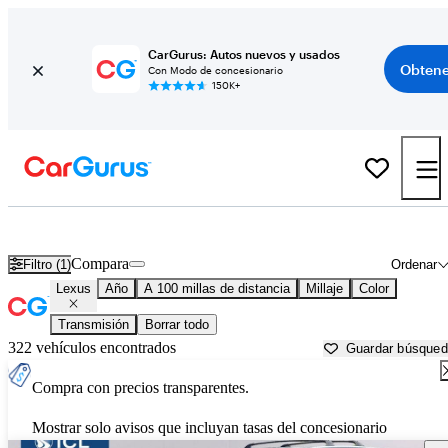
CarGurus: Autos nuevos y usados
Obtene
Con Modo de concesionario
150K+
Autos Lexus usados en venta cerca de
Portland, ME
Compara
Filtro (1)
Ordenar
Lexus
Año
A 100 millas de distancia
Millaje
Color
Transmisión
Borrar todo
322 vehículos encontrados
Guardar búsque
Compra con precios transparentes.
Mostrar solo avisos que incluyan tasas del concesionario