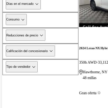
Días en el mercado
Consumo
¡Nuevo!
Reducciones de precio
2024 Lexus NX Hybr
Calificación del concesionario
350h AWD
33,112
Tipo de vendedor
Hawthorne, NY
48 millas
Gran oferta