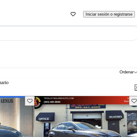
Iniciar sesión o registrarse
Ordenar
nario
Guarda este Aviso
Gu