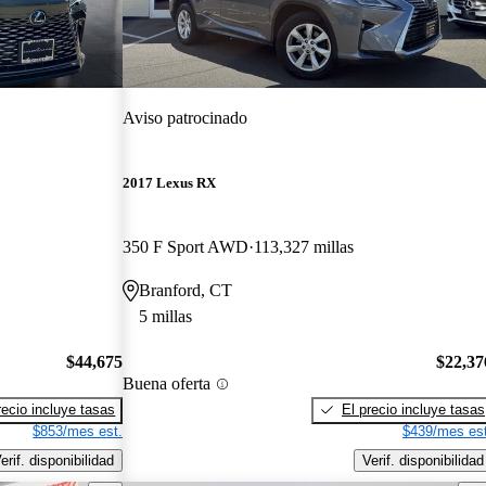
Aviso patrocinado
2017 Lexus RX
350 F Sport AWD
113,327 millas
Branford, CT
5 millas
$44,675
$22,37
Buena oferta
recio incluye tasas
El precio incluye tasas
$853/mes est.
$439/mes est
erif. disponibilidad
Verif. disponibilidad