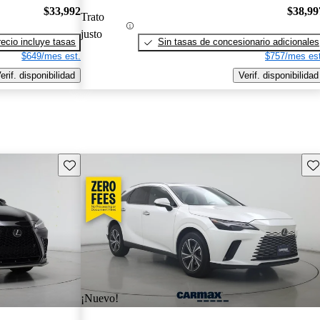
$33,992
$38,99
Trato
justo
recio incluye tasas
Sin tasas de concesionario adicionales
$649/mes est.
$757/mes est
erif. disponibilidad
Verif. disponibilidad
Guarda este Aviso
Gu
¡Nuevo!