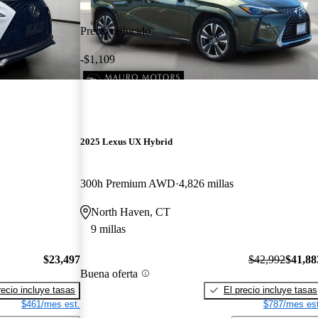
Precio reducido
-$1,109
2025 Lexus UX Hybrid
300h Premium AWD
4,826 millas
North Haven, CT
9 millas
$23,497
$42,992
$41,88
Buena oferta
recio incluye tasas
El precio incluye tasas
$461/mes est.
$787/mes est