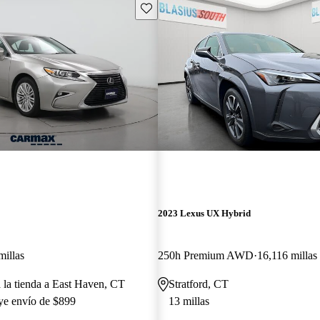
Guarda este Aviso
2023 Lexus UX Hybrid
millas
250h Premium AWD
16,116 millas
a la tienda a East Haven, CT
Stratford, CT
uye envío de $899
13 millas