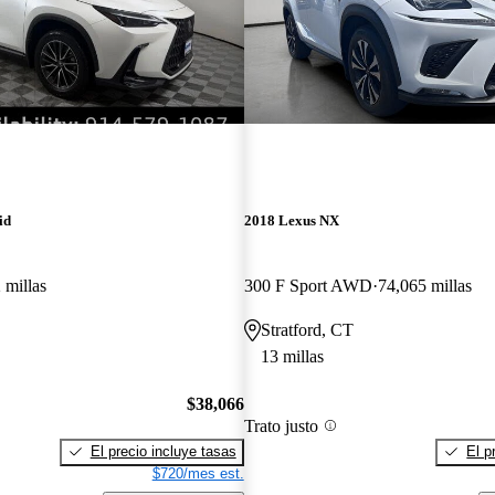
id
2018 Lexus NX
 millas
300 F Sport AWD
74,065 millas
Stratford, CT
13 millas
$38,066
Trato justo
El precio incluye tasas
El p
$720/mes est.