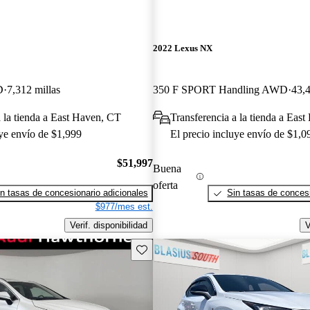
2022 Lexus NX
D
7,312 millas
350 F SPORT Handling AWD
43,4
a la tienda a East Haven, CT
Transferencia a la tienda a Eas
uye envío de $1,999
El precio incluye envío de $1,0
$51,997
Buena
oferta
n tasas de concesionario adicionales
Sin tasas de concesi
$977/mes est.
Verif. disponibilidad
V
Guarda este Aviso