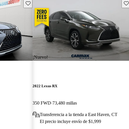
Guarda este Aviso
Gu
¡Nuevo!
2022 Lexus RX
350 FWD
73,480 millas
Transferencia a la tienda a East Haven, CT
El precio incluye envío de $1,999