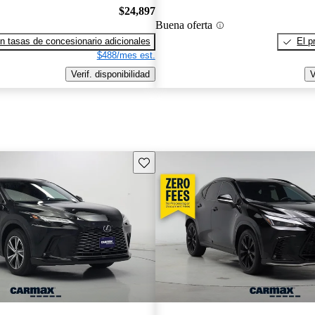
$24,897
Buena oferta
n tasas de concesionario adicionales
El p
$488/mes est.
Verif. disponibilidad
V
Guarda este Aviso