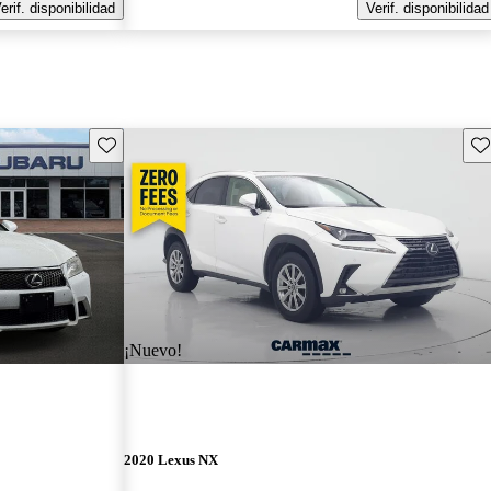
erif. disponibilidad
Verif. disponibilidad
Guarda este Aviso
Gu
¡Nuevo!
2020 Lexus NX