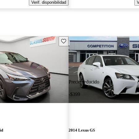
Verif. disponibilidad
V
Guarda este Aviso
Precio reducido
-$399
id
2014 Lexus GS