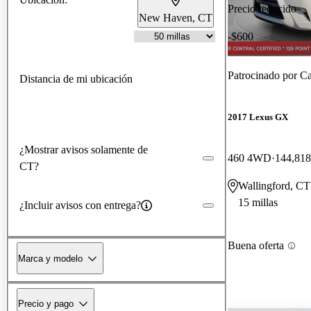
Precio reducido
New Haven, CT
-$600
Patrocinado por
Ca
Distancia de mi ubicación
2017 Lexus GX
¿Mostrar avisos solamente de
460 4WD
144,818
CT?
Wallingford, CT
15 millas
¿Incluir avisos con entrega?
Buena oferta
Marca y modelo
Precio y pago