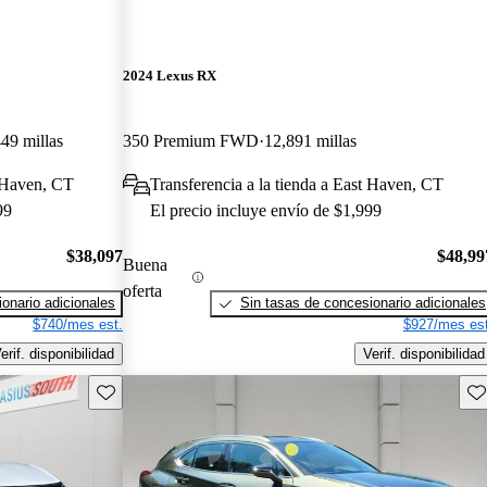
2024 Lexus RX
49 millas
350 Premium FWD
12,891 millas
t Haven, CT
Transferencia a la tienda a East Haven, CT
99
El precio incluye envío de $1,999
$38,097
$48,99
Buena
oferta
onario adicionales
Sin tasas de concesionario adicionales
$740/mes est.
$927/mes est
erif. disponibilidad
Verif. disponibilidad
Guarda este Aviso
Gu