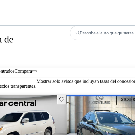
Describe el auto que quisieras
a de
ontrados
Compara
Mostrar solo avisos que incluyan tasas del concesio
cios transparentes.
Guarda este Aviso