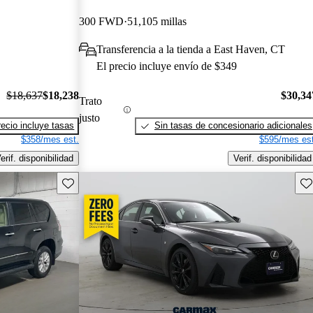
300 FWD
51,105 millas
Transferencia a la tienda a East Haven, CT
El precio incluye envío de $349
$18,637
$18,238
$30,34
Trato
justo
recio incluye tasas
Sin tasas de concesionario adicionales
$358/mes est.
$595/mes est
erif. disponibilidad
Verif. disponibilidad
Guarda este Aviso
Gu