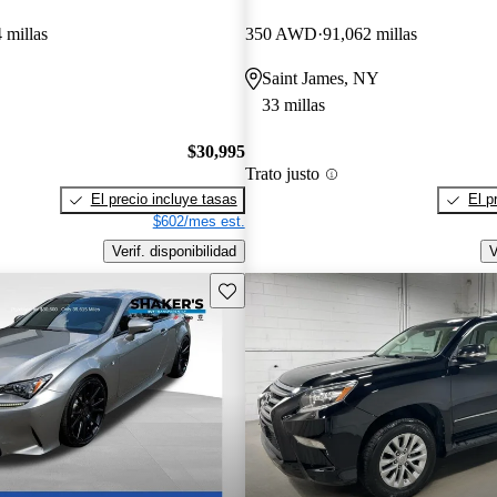
 millas
350 AWD
91,062 millas
Saint James, NY
33 millas
$30,995
Trato justo
El precio incluye tasas
El p
$602/mes est.
Verif. disponibilidad
V
Guarda este Aviso