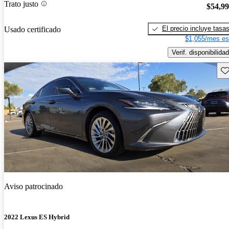
Trato justo
$54,9
El precio incluye tasa
Usado certificado
$1,055/mes es
Verif. disponibilidad
Gu
Aviso patrocinado
2022 Lexus ES Hybrid