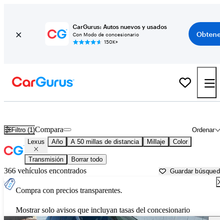
CarGurus: Autos nuevos y usados
Obtene
Con Modo de concesionario
150K+
Autos Lexus usados en venta cerca de
Las Vegas, NV
Compara
Filtro (1)
Ordenar
Lexus
Año
A 50 millas de distancia
Millaje
Color
Transmisión
Borrar todo
366 vehículos encontrados
Guardar búsque
Compra con precios transparentes.
Mostrar solo avisos que incluyan tasas del concesionario