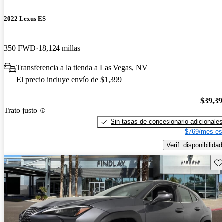
2022 Lexus ES
350 FWD
18,124 millas
Transferencia a la tienda a Las Vegas, NV
El precio incluye envío de $1,399
$39,3
Trato justo
Sin tasas de concesionario adicionale
$769/mes es
Verif. disponibilidad
Gu