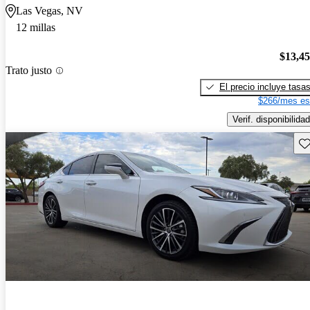
Las Vegas, NV
12 millas
$13,4
Trato justo
El precio incluye tasa
$266/mes es
Verif. disponibilidad
Gu