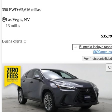
350 FWD
65,616 millas
Las Vegas, NV
13 millas
$35,7
Buena oferta
El precio incluye tasa
$699/mes es
Verif. disponibilidad
Gu