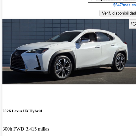
$647/mes es
Verif. disponibilidad
Gu
2026 Lexus UX Hybrid
300h FWD
3,415 millas