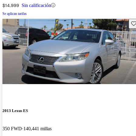
$14,999
Sin calificación
Se aplican tarifas
Gu
2013 Lexus ES
350 FWD
140,441 millas