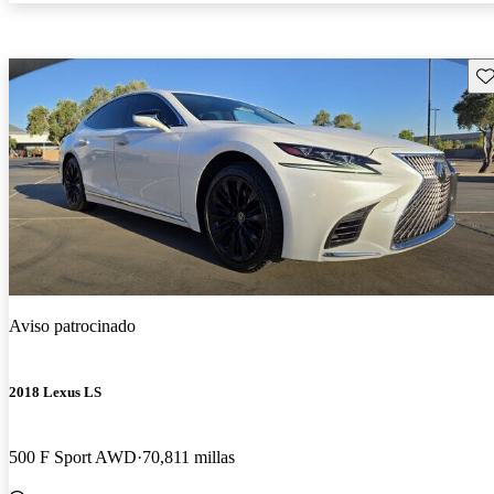
Gu
Aviso patrocinado
2018 Lexus LS
500 F Sport AWD
70,811 millas