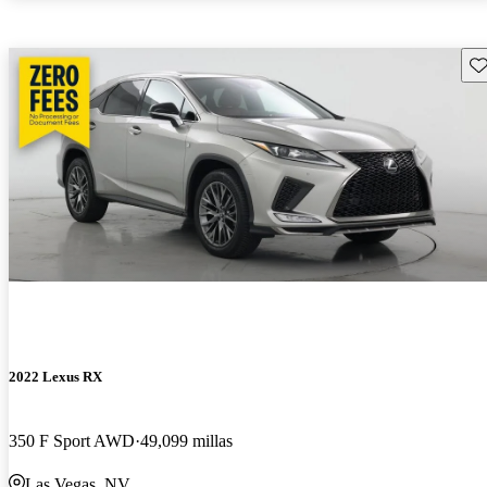
Gu
2022 Lexus RX
350 F Sport AWD
49,099 millas
Las Vegas, NV