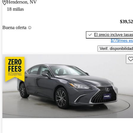
Henderson, NV
18 millas
$39,5
Buena oferta
El precio incluye tasa
$779/mes es
Verif. disponibilidad
Gu