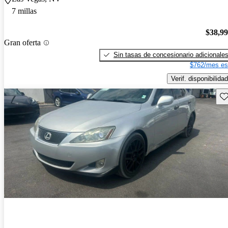
7 millas
$38,9
Gran oferta
Sin tasas de concesionario adicionale
$762/mes es
Verif. disponibilidad
Gu