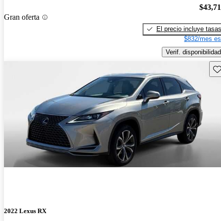
$43,7
Gran oferta
El precio incluye tasa
$832/mes es
Verif. disponibilidad
Gu
2022 Lexus RX