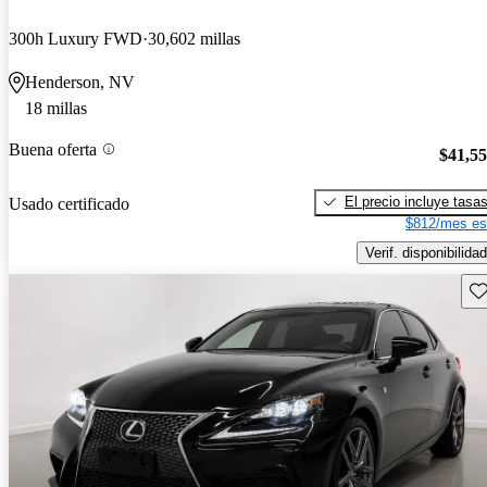
300h Luxury FWD
30,602 millas
Henderson, NV
18 millas
Buena oferta
$41,5
El precio incluye tasa
Usado certificado
$812/mes es
Verif. disponibilidad
Gu