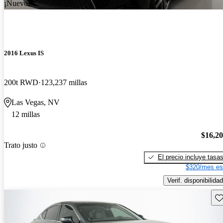
¡Nuevo!
2016 Lexus IS
200t RWD
123,237 millas
Las Vegas, NV
12 millas
$16,2
Trato justo
El precio incluye tasa
$320/mes es
Verif. disponibilidad
Gu