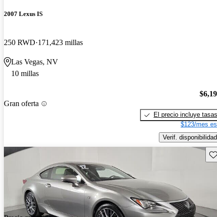
2007 Lexus IS
250 RWD
171,423 millas
Las Vegas, NV
10 millas
$6,1
Gran oferta
El precio incluye tasa
$123/mes es
Verif. disponibilidad
Gu