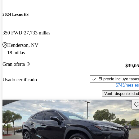
2024 Lexus ES
350 FWD
27,733 millas
Henderson, NV
18 millas
Gran oferta
$39,0
El precio incluye tasa
Usado certificado
$743/mes es
Verif. disponibilidad
Gu