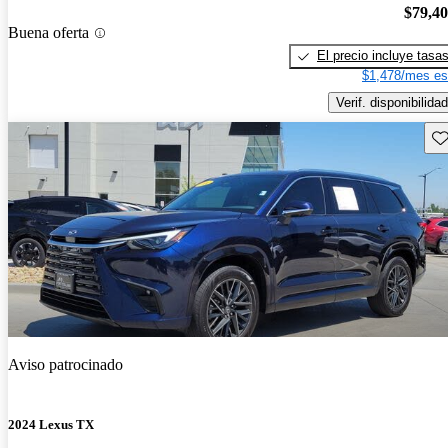
$79,4
Buena oferta
El precio incluye tasa
$1,478/mes es
Verif. disponibilidad
Gu
Aviso patrocinado
2024 Lexus TX