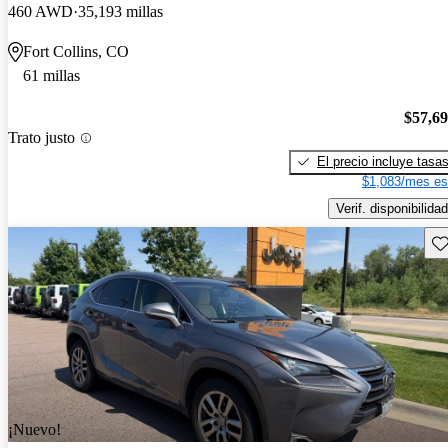
460 AWD
35,193 millas
Fort Collins, CO
61 millas
$57,6
Trato justo
El precio incluye tasa
$1,083/mes es
Verif. disponibilidad
Gu
¡Nuevo!