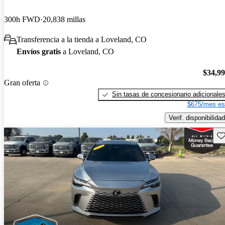
300h FWD
20,838 millas
Transferencia a la tienda a Loveland, CO
Envíos gratis
a Loveland, CO
$34,9
Gran oferta
Sin tasas de concesionario adicionale
$675/mes es
Verif. disponibilidad
Gu