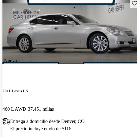
Gu
¡Nuevo!
2011 Lexus LS
460 L AWD
37,451 millas
Entrega a domicilio desde Denver, CO
El precio incluye envío de $116