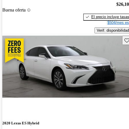
$26,1
Buena oferta
El precio incluye tasa
$504/mes es
Verif. disponibilidad
Gu
2020 Lexus ES Hybrid