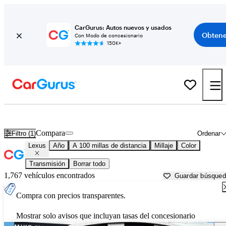
CarGurus: Autos nuevos y usados
Obtene
Con Modo de concesionario
150K+
Autos Lexus usados en venta cerca de
Laramie, WY
Compara
Filtro (1)
Ordenar
Lexus
Año
A 100 millas de distancia
Millaje
Color
Transmisión
Borrar todo
1,767 vehículos encontrados
Guardar búsque
Compra con precios transparentes.
Mostrar solo avisos que incluyan tasas del concesionario