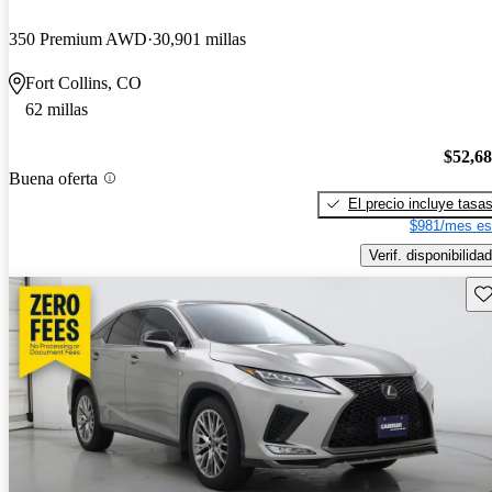
350 Premium AWD
30,901 millas
Fort Collins, CO
62 millas
$52,6
Buena oferta
El precio incluye tasa
$981/mes es
Verif. disponibilidad
Gu