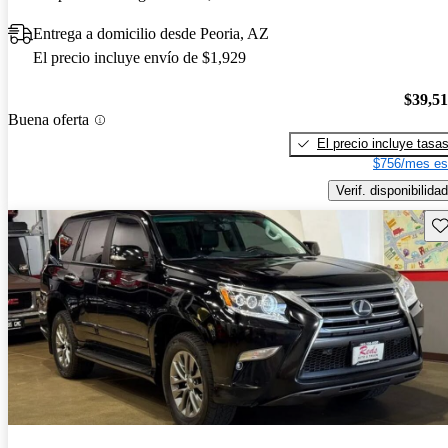
Entrega a domicilio desde Peoria, AZ
El precio incluye envío de $1,929
$39,5
Buena oferta
El precio incluye tasa
$756/mes es
Verif. disponibilidad
Gu