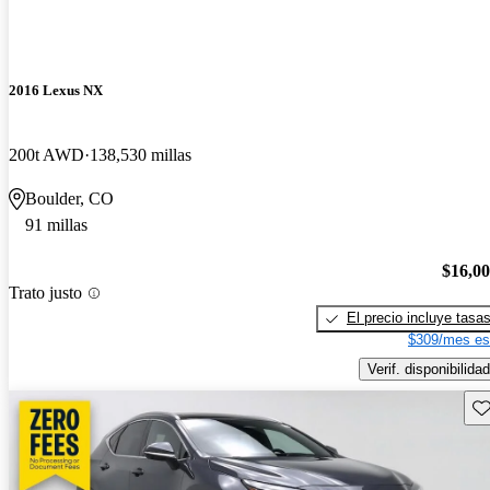
2016 Lexus NX
200t AWD
138,530 millas
Boulder, CO
91 millas
$16,0
Trato justo
El precio incluye tasa
$309/mes es
Verif. disponibilidad
Gu