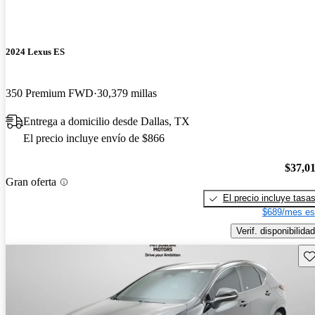
2024 Lexus ES
350 Premium FWD
30,379 millas
Entrega a domicilio desde Dallas, TX
El precio incluye envío de $866
$37,0
Gran oferta
El precio incluye tasa
$689/mes es
Verif. disponibilidad
Gu