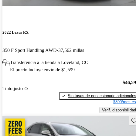
2022 Lexus RX
350 F Sport Handling AWD
37,562 millas
Transferencia a la tienda a Loveland, CO
El precio incluye envío de $1,599
$46,5
Trato justo
Sin tasas de concesionario adicionale
$890/mes es
Verif. disponibilidad
Gu