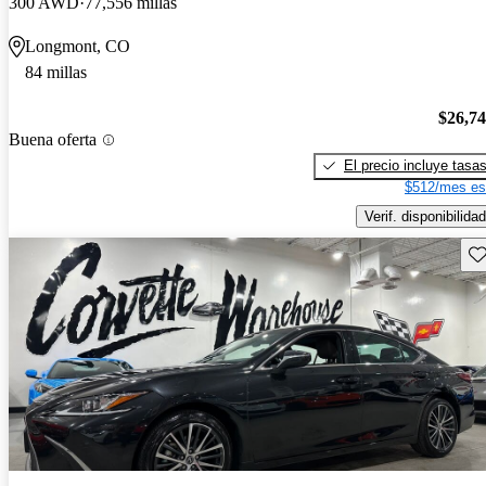
300 AWD
77,556 millas
Longmont, CO
84 millas
$26,7
Buena oferta
El precio incluye tasa
$512/mes es
Verif. disponibilidad
Gu