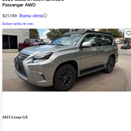
Passenger AWD
$21,199
Buena oferta
Incluye tarifas de conc.
Gu
2023 Lexus GX