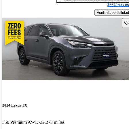
$567/mes es
Verif. disponibilidad
Gu
2024 Lexus TX
350 Premium AWD
32,273 millas