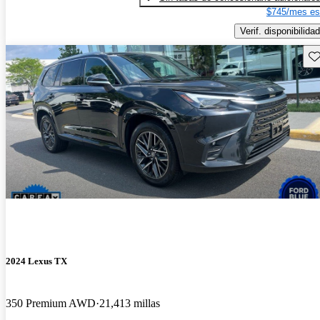
$745/mes es
Verif. disponibilidad
Gu
2024 Lexus TX
350 Premium AWD
21,413 millas