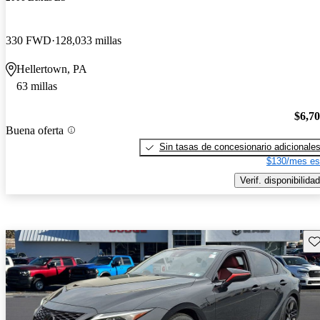
330 FWD
128,033 millas
Hellertown, PA
63 millas
$6,7
Buena oferta
Sin tasas de concesionario adicionale
$130/mes es
Verif. disponibilidad
Gu