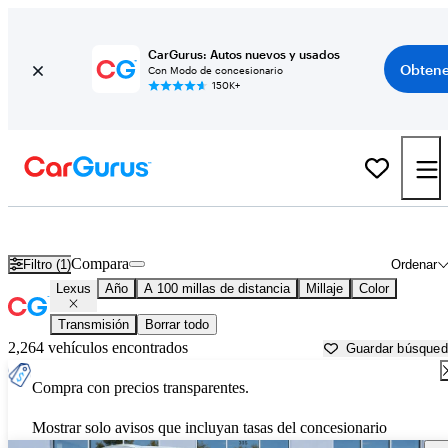
CarGurus: Autos nuevos y usados
Obtene
Con Modo de concesionario
150K+
Autos Lexus usados en venta cerca de
Lancaster, PA
Compara
Filtro (1)
Ordenar
Lexus
Año
A 100 millas de distancia
Millaje
Color
Transmisión
Borrar todo
2,264 vehículos encontrados
Guardar búsque
Compra con precios transparentes.
Mostrar solo avisos que incluyan tasas del concesionario