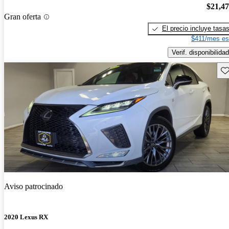
$21,4
Gran oferta
El precio incluye tasa
$411/mes es
Verif. disponibilidad
Gu
Aviso patrocinado
2020 Lexus RX