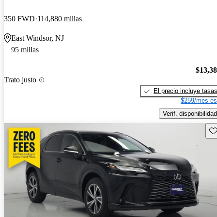
350 FWD
114,880 millas
East Windsor, NJ
95 millas
$13,3
Trato justo
El precio incluye tasa
$259/mes es
Verif. disponibilidad
Gu