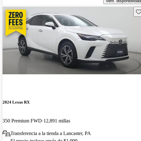
Verif. disponibilidad
Gu
2024 Lexus RX
350 Premium FWD
12,891 millas
Transferencia a la tienda a Lancaster, PA
El precio incluye envío de $1,999