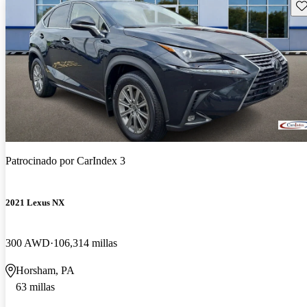
Gu
Patrocinado por
CarIndex 3
2021 Lexus NX
300 AWD
106,314 millas
Horsham, PA
63 millas