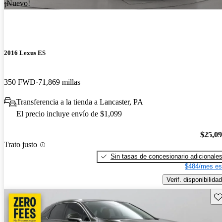
¡Nuevo!
2016 Lexus ES
350 FWD
71,869 millas
Transferencia a la tienda a Lancaster, PA
El precio incluye envío de $1,099
$25,0
Trato justo
Sin tasas de concesionario adicionale
$484/mes es
Verif. disponibilidad
Gu