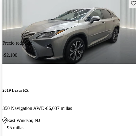
Gu
Precio reducido
-$2,100
2019 Lexus RX
350 Navigation AWD
86,037 millas
East Windsor, NJ
95 millas