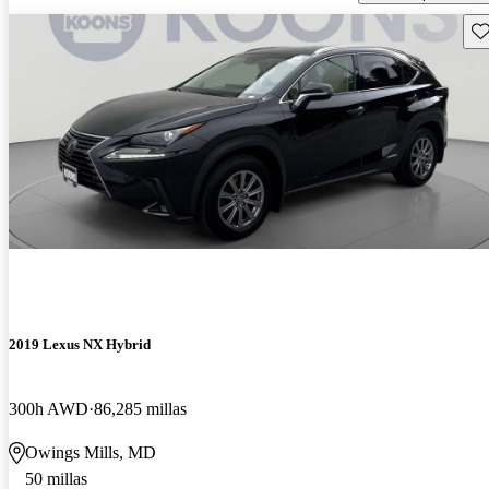
Gu
2019 Lexus NX Hybrid
300h AWD
86,285 millas
Owings Mills, MD
50 millas