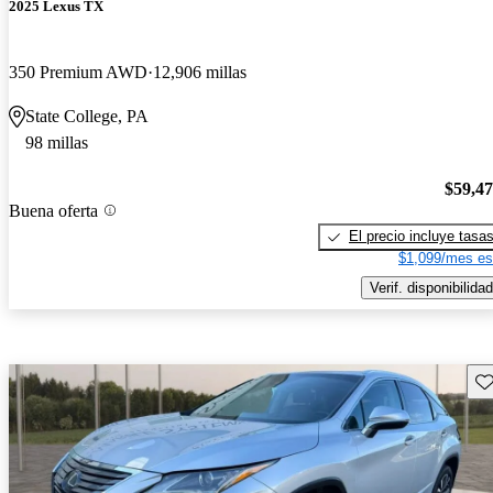
2025 Lexus TX
350 Premium AWD
12,906 millas
State College, PA
98 millas
$59,4
Buena oferta
El precio incluye tasa
$1,099/mes es
Verif. disponibilidad
Gu