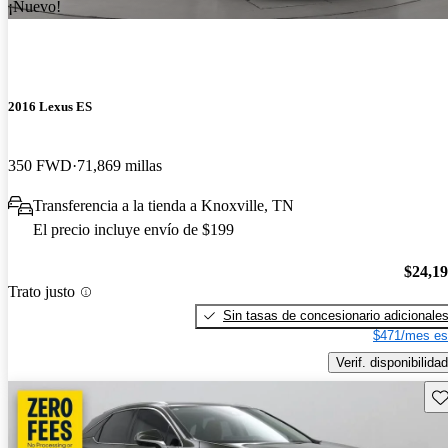
¡Nuevo!
2016 Lexus ES
350 FWD
71,869 millas
Transferencia a la tienda a Knoxville, TN
El precio incluye envío de $199
$24,1
Trato justo
Sin tasas de concesionario adicionale
$471/mes es
Verif. disponibilidad
Gu