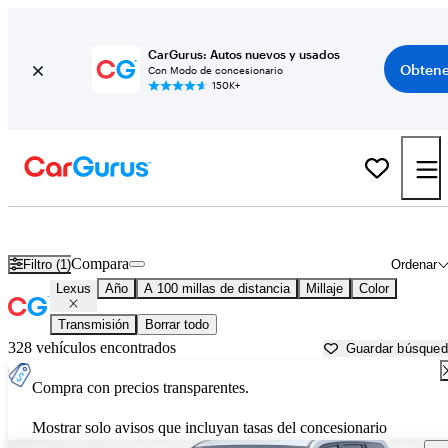
CarGurus: Autos nuevos y usados
Obtene
Con Modo de concesionario
150K+
Autos Lexus usados en venta cerca de
Knoxville, TN
Compara
Filtro (1)
Ordenar
Lexus
Año
A 100 millas de distancia
Millaje
Color
Transmisión
Borrar todo
328 vehículos encontrados
Guardar búsque
Compra con precios transparentes.
Mostrar solo avisos que incluyan tasas del concesionario