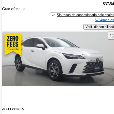
$37,5
Gran oferta
Sin tasas de concesionario adicionale
$724/mes es
Verif. disponibilidad
Gu
2024 Lexus RX