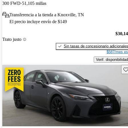
300 FWD
51,105 millas
Transferencia a la tienda a Knoxville, TN
El precio incluye envío de $149
$30,1
Trato justo
Sin tasas de concesionario adicionale
$587/mes es
Verif. disponibilidad
Gu