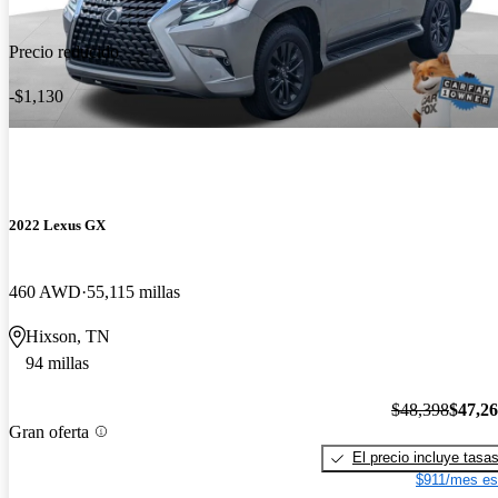
Precio reducido
-$1,130
2022 Lexus GX
460 AWD
55,115 millas
Hixson, TN
94 millas
$48,398
$47,2
Gran oferta
El precio incluye tasa
$911/mes es