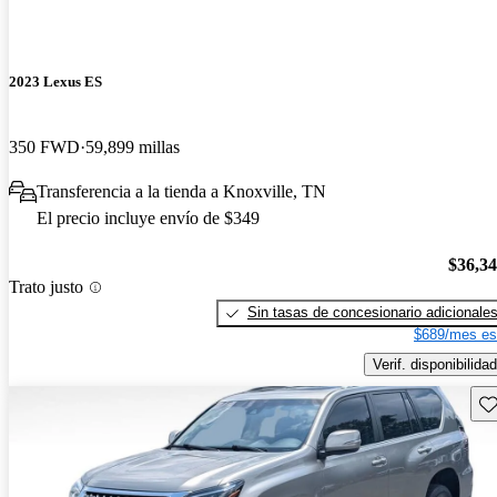
2023 Lexus ES
350 FWD
59,899 millas
Transferencia a la tienda a Knoxville, TN
El precio incluye envío de $349
$36,3
Trato justo
Sin tasas de concesionario adicionale
$689/mes es
Verif. disponibilidad
Gu