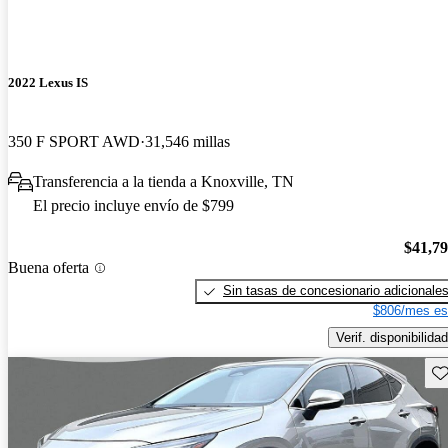
2022 Lexus IS
350 F SPORT AWD
31,546 millas
Transferencia a la tienda a Knoxville, TN
El precio incluye envío de $799
$41,7
Buena oferta
Sin tasas de concesionario adicionale
$806/mes es
Verif. disponibilidad
Gu