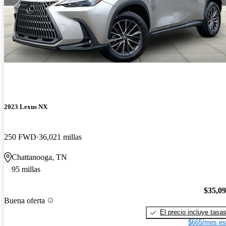
2023 Lexus NX
250 FWD
36,021 millas
Chattanooga, TN
95 millas
$35,0
Buena oferta
El precio incluye tasa
$665/mes es