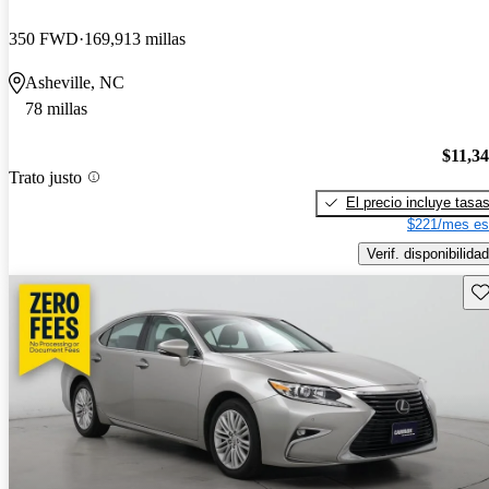
350 FWD
169,913 millas
Asheville, NC
78 millas
$11,3
Trato justo
El precio incluye tasa
$221/mes es
Verif. disponibilidad
Gu