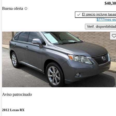
$40,3
Buena oferta
El precio incluye tasa
$777/mes es
Verif. disponibilidad
Gu
Aviso patrocinado
2012 Lexus RX