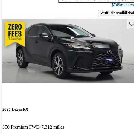
$748/mes es
Verif. disponibilidad
Gu
2025 Lexus RX
350 Premium FWD
7,312 millas