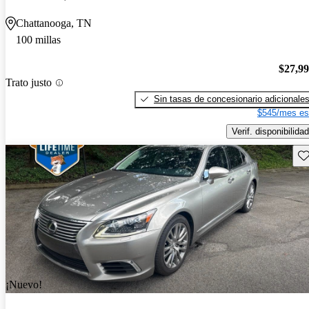
Chattanooga, TN
100 millas
$27,9
Trato justo
Sin tasas de concesionario adicionale
$545/mes es
Verif. disponibilidad
Gu
¡Nuevo!