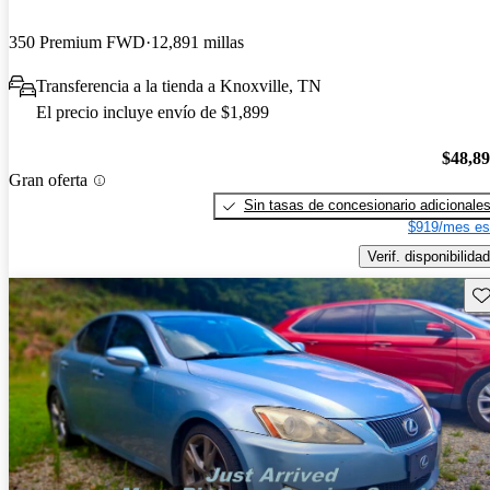
350 Premium FWD
12,891 millas
Transferencia a la tienda a Knoxville, TN
El precio incluye envío de $1,899
$48,8
Gran oferta
Sin tasas de concesionario adicionale
$919/mes es
Verif. disponibilidad
Gu