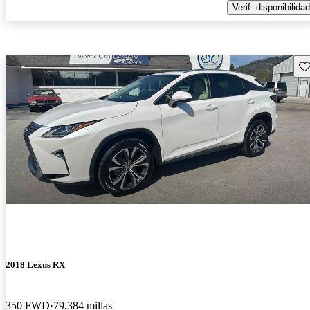
Verif. disponibilidad
Gu
2018 Lexus RX
350 FWD
79,384 millas